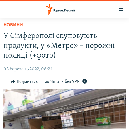
Доступність
посилання
Перейти
НОВИНИ
до
НОВИНИ
У Сімферополі скуповують
основного
ВОДА.КРИМ
матеріалу
продукти, у «Метро» – порожні
ВІДЕО ТА ФОТО
Перейти
полиці (+фото)
до
ПОЛІТИКА
основної
08 березень 2022, 08:24
БЛОГИ
навігації
Перейти
Поділитись
Читати без VPN
ПОГЛЯД
до
ІНТЕРВ'Ю
пошуку
ВСЕ ЗА ДЕНЬ
СПЕЦПРОЕКТИ
ЯК ОБІЙТИ БЛОКУВАННЯ
ДЕПОРТАЦІЯ