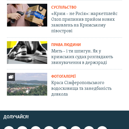
СУСПІЛЬСТВО
«Крим – не Росія»: маркетплейс
Ozon припинив прийом нових
замовлень на Кримському
півострові
ПРАВА ЛЮДИНИ
Мить – і ти шпигун. Як у
кримських судах розглядають
звинувачення в держзраді
ФОТОГАЛЕРЕЇ
Краса Сімферопольського
водосховища та занедбаність
довкола
ДОЛУЧАЙСЯ!