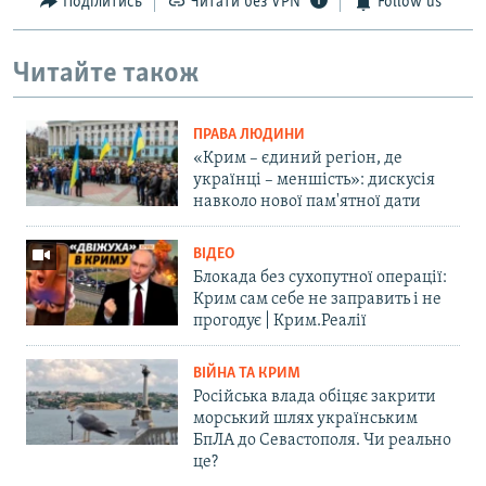
Поділитись
Читати без VPN
Follow us
Читайте також
ПРАВА ЛЮДИНИ
«Крим – єдиний регіон, де
українці – меншість»: дискусія
навколо нової пам'ятної дати
ВІДЕО
Блокада без сухопутної операції:
Крим сам себе не заправить і не
прогодує | Крим.Реалії
ВІЙНА ТА КРИМ
Російська влада обіцяє закрити
морський шлях українським
БпЛА до Севастополя. Чи реально
це?