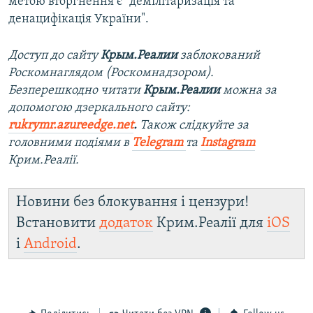
метою вторгнення є "демілітаризація та
денацифікація України".
Доступ до сайту
Крым.Реалии
заблокований
Роскомнаглядом (Роскомнадзором).
Безперешкодно читати
Крым.Реалии
можна за
допомогою дзеркального сайту​:
rukrymr.azureedge.net
.
Також слідкуйте за
головними подіями в
Telegram
та
Instagram
Крим.Реалії.
Новини без блокування і цензури!
Встановити
додаток
Крим.Реалії для
iOS
і
Android
.