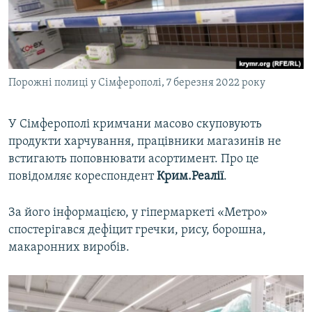
ВІДЕОУРОКИ «ELIFBE»
Русский
СВІДЧЕННЯ ОКУПАЦІЇ
Qırımtatar
УКРАЇНСЬКА ПРОБЛЕМА КРИМУ
Порожні полиці у Сімферополі, 7 березня 2022 року
ДОЛУЧАЙСЯ!
ІНФОГРАФІКА
У Сімферополі кримчани масово скуповують
продукти харчування, працівники магазинів не
Усі сайти RFE/RL
встигають поповнювати асортимент. Про це
повідомляє кореспондент
Крим.Реалії
.
За його інформацією, у гіпермаркеті «Метро»
спостерігався дефіцит гречки, рису, борошна,
макаронних виробів.