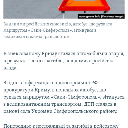
ВІДЕОУРОКИ «ELIFBE»
Русский
СВІДЧЕННЯ ОКУПАЦІЇ
Qırımtatar
За даними російських силовиків, автобус, що рухався
УКРАЇНСЬКА ПРОБЛЕМА КРИМУ
маршрутом «Саки-Сімферополь», зіткнувся з
ДОЛУЧАЙСЯ!
ІНФОГРАФІКА
великовантажним транспортом
В анексованому Криму сталася автомобільна аварія,
в результаті якої є загиблі, повідомляє російська
Усі сайти RFE/RL
влада.
Згідно з інформацією підконтрольної РФ
прокуратури Криму, в понеділок автобус, що
рухався маршрутом «Саки-Сімферополь», зіткнувся
з великовантажним транспортом. ДТП сталася в
районі села Укромне Сімферопольського району.
Попередньо є постраждалі та загиблі в рейсовому