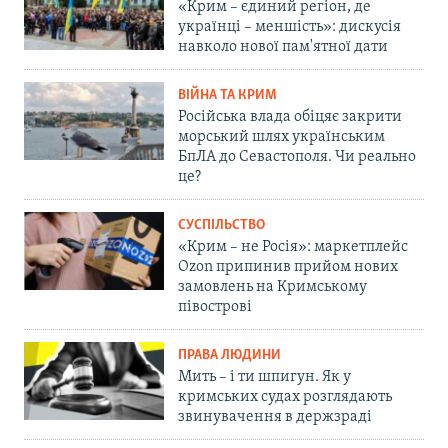
«Крим – єдиний регіон, де
українці – меншість»: дискусія
навколо нової пам'ятної дати
ВІЙНА ТА КРИМ
Російська влада обіцяє закрити
морський шлях українським
БпЛА до Севастополя. Чи реально
це?
СУСПІЛЬСТВО
«Крим – не Росія»: маркетплейс
Ozon припинив прийом нових
замовлень на Кримському
півострові
ПРАВА ЛЮДИНИ
Мить – і ти шпигун. Як у
кримських судах розглядають
звинувачення в держзраді