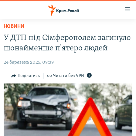
Доступність
посилання
Перейти
НОВИНИ
до
НОВИНИ
У ДТП під Сімферополем загинуло
основного
ВОДА.КРИМ
матеріалу
щонайменше п'ятеро людей
ВІДЕО ТА ФОТО
Перейти
до
24 березень 2025, 09:39
ПОЛІТИКА
основної
БЛОГИ
Поділитись
Читати без VPN
навігації
Перейти
ПОГЛЯД
до
ІНТЕРВ'Ю
пошуку
ВСЕ ЗА ДЕНЬ
СПЕЦПРОЕКТИ
ЯК ОБІЙТИ БЛОКУВАННЯ
ДЕПОРТАЦІЯ