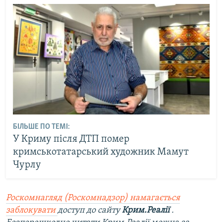
БІЛЬШЕ ПО ТЕМІ:
У Криму після ДТП помер
кримськотатарський художник Мамут
Чурлу
Роскомнагляд (Роскомнадзор) намагається
заблокувати
доступ до сайту
Крим.Реалії
.