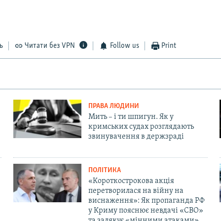
ь
Читати без VPN
Follow us
Print
ПРАВА ЛЮДИНИ
Мить – і ти шпигун. Як у
кримських судах розглядають
звинувачення в держзраді
ПОЛІТИКА
«Короткострокова акція
перетворилася на війну на
виснаження»: Як пропаганда РФ
у Криму пояснює невдачі «СВО»
та залякує «мінними атаками»