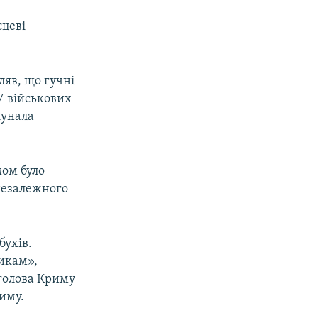
сцеві
ляв, що гучні
У військових
лунала
мом було
незалежного
бухів.
никам»,
голова Криму
иму.