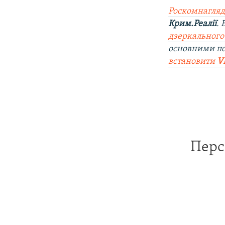
Роскомнагляд
Крим.Реалії
.
дзеркального
основними п
встановити
V
Перс