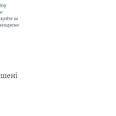
йту
ою
дкуйте за
омендуємо
ишені