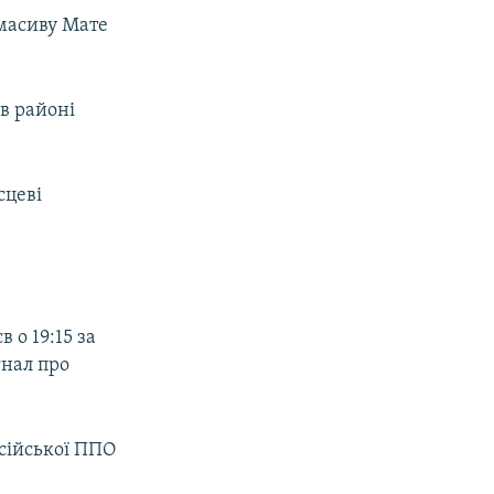
 масиву Мате
в районі
сцеві
 о 19:15 за
гнал про
сійської ППО