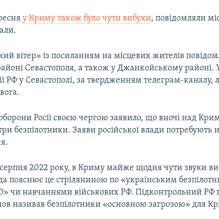
ересня
у Криму також було чути вибухи
, повідомляли мі
али.
ий вітер» із посиланням на місцевих жителів повідом
районі Севастополя, а також у Джанкойському районі. 
ї РФ у Севастополі, за твердженням телеграм-каналу, 
вога.
оборони Росії своєю чергою заявило, що вночі над Кри
три безпілотники. Заяви російської влади потребують 
я.
серпня 2022 року, в Криму майже щодня чути звуки ви
ада пояснює це стріляниною по «українським безпілот
» чи навчаннями військових РФ. Підконтрольний РФ 
нов називав безпілотники «основною загрозою» для Кр