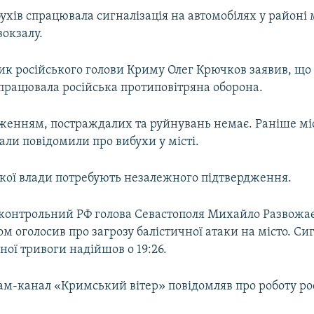
ухів спрацювала сигналізація на автомобілях у районі
вокзалу.
ик російського голови Криму Олег Крючков заявив, що 
працювала російська протиповітряна оборона.
дженням, постраждалих та руйнувань немає. Раніше мі
ли повідомили про вибухи у місті.
ької влади потребують незалежного підтвердження.
дконтрольний РФ голова Севастополя Михайло Развожаєв
м оголосив про загрозу балістичної атаки на місто. Си
яної тривоги надійшов о 19:26.
ам-канал «Кримський вітер» повідомляв про роботу ро