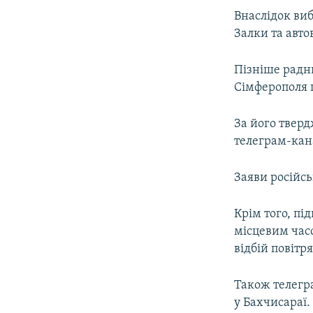
ВІДЕОУРОКИ «ELIFBE»
Внаслідок виб
СВІДЧЕННЯ ОКУПАЦІЇ
Залки та авто
УКРАЇНСЬКА ПРОБЛЕМА КРИМУ
Пізніше радн
ІНФОГРАФІКА
Сімферополя 
За його твер
телеграм-кана
Заяви російс
Крім того, пі
місцевим часо
відбій повітр
Також телегр
у Бахчисараї.