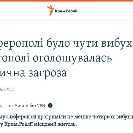
ферополі було чути вибух
тополі оголошувалась
тична загроза
, 19:50
ь
Читати без VPN
му Сімферополі прогриміли не менше чотирьох вибухі
у Крим.Реалії місцевий житель.