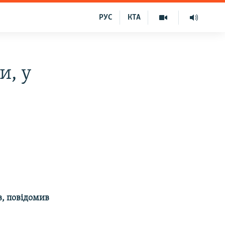
РУС
КТА
и, у
в, повідомив