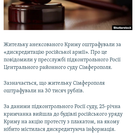
ВІДЕОУРОКИ «ELIFBE»
Русский
СВІДЧЕННЯ ОКУПАЦІЇ
Qırımtatar
УКРАЇНСЬКА ПРОБЛЕМА КРИМУ
ДОЛУЧАЙСЯ!
ІНФОГРАФІКА
Жительку анексованого Криму оштрафували за
«дискредитацію російської армії». Про це
повідомили у пресслужбі підконтрольного Росії
Усі сайти RFE/RL
Центрального районного суду Сімферополя.
Зазначається, що жительку Сімферополя
оштрафували на 30 тисяч рублів.
За даними підконтрольного Росії суду, 25-річна
кримчанка вийшла до будівлі російського уряду
Криму на акцію протесту з плакатом, на якому
нібито містилася дискредитуюча інформація.