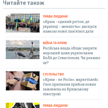
Читайте також
ПРАВА ЛЮДИНИ
«Крим – єдиний регіон, де
українці – меншість»: дискусія
навколо нової пам'ятної дати
ВІЙНА ТА КРИМ
Російська влада обіцяє закрити
морський шлях українським
БпЛА до Севастополя. Чи реально
це?
СУСПІЛЬСТВО
«Крим – не Росія»: маркетплейс
Ozon припинив прийом нових
замовлень на Кримському
півострові
ПРАВА ЛЮДИНИ