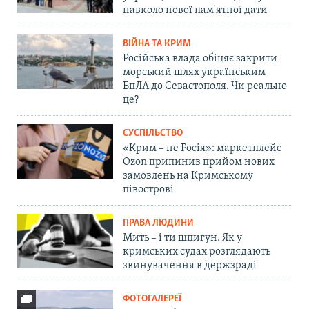
навколо нової пам'ятної дати
ВІЙНА ТА КРИМ
Російська влада обіцяє закрити
морський шлях українським
БпЛА до Севастополя. Чи реально
це?
СУСПІЛЬСТВО
«Крим – не Росія»: маркетплейс
Ozon припинив прийом нових
замовлень на Кримському
півострові
ПРАВА ЛЮДИНИ
Мить – і ти шпигун. Як у
кримських судах розглядають
звинувачення в держзраді
ФОТОГАЛЕРЕЇ