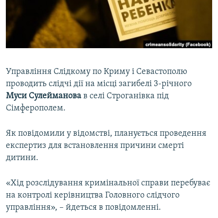
ВІДЕОУРОКИ «ELIFBE»
Русский
СВІДЧЕННЯ ОКУПАЦІЇ
Qırımtatar
УКРАЇНСЬКА ПРОБЛЕМА КРИМУ
ДОЛУЧАЙСЯ!
ІНФОГРАФІКА
Управління Слідкому по Криму і Севастополю
проводить слідчі дії на місці загибелі 3-річного
Муси Сулейманова
в селі Строганівка під
Усі сайти RFE/RL
Сімферополем.
Як повідомили у відомстві, планується проведення
експертиз для встановлення причини смерті
дитини.
«Хід розслідування кримінальної справи перебуває
на контролі керівництва Головного слідчого
управління», – йдеться в повідомленні.