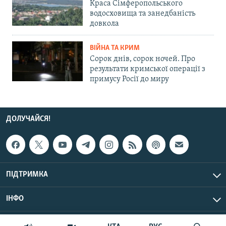
Краса Сімферопольського
водосховища та занедбаність
довкола
ВІЙНА ТА КРИМ
Сорок днів, сорок ночей. Про
результати кримської операції з
примусу Росії до миру
ДОЛУЧАЙСЯ!
ПІДТРИМКА
ІНФО
© Крим.Реалії, 2026 | Усі права застережено.