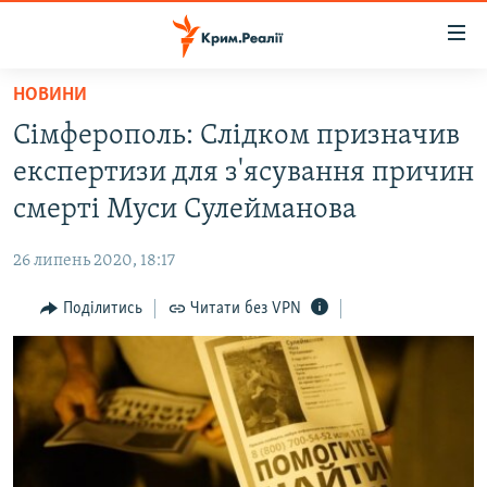
Доступність
посилання
Перейти
НОВИНИ
до
НОВИНИ
Сімферополь: Cлідком призначив
основного
ВОДА.КРИМ
матеріалу
експертизи для з'ясування причин
ВІДЕО ТА ФОТО
Перейти
смерті Муси Сулейманова
до
ПОЛІТИКА
основної
26 липень 2020, 18:17
БЛОГИ
навігації
Перейти
Поділитись
Читати без VPN
ПОГЛЯД
до
ІНТЕРВ'Ю
пошуку
ВСЕ ЗА ДЕНЬ
СПЕЦПРОЕКТИ
ЯК ОБІЙТИ БЛОКУВАННЯ
ДЕПОРТАЦІЯ