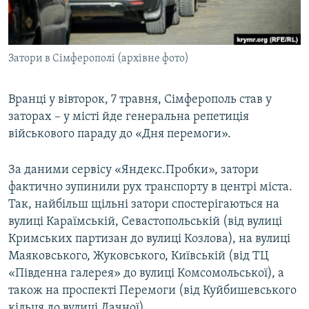
ВІДЕОУРОКИ «ELIFBE»
Русский
СВІДЧЕННЯ ОКУПАЦІЇ
Qırımtatar
Затори в Сімферополі (архівне фото)
УКРАЇНСЬКА ПРОБЛЕМА КРИМУ
ДОЛУЧАЙСЯ!
ІНФОГРАФІКА
Вранці у вівторок, 7 травня, Сімферополь став у
заторах – у місті йде генеральна репетиція
військового параду до «Дня перемоги».
Усі сайти RFE/RL
За даними сервісу «Яндекс.Пробки», затори
фактично зупинили рух транспорту в центрі міста.
Так, найбільш щільні затори спостерігаються на
вулиці Караїмській, Севастопольській (від вулиці
Кримських партизан до вулиці Козлова), на вулиці
Маяковського, Жуковського, Київській (від ТЦ
«Південна галерея» до вулиці Комсомольської), а
також на проспекті Перемоги (від Куйбишевського
кільця до вулиці Дачної).