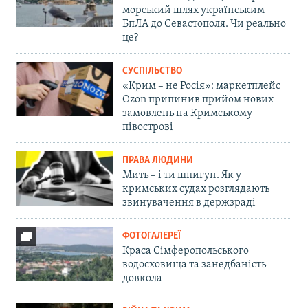
морський шлях українським
БпЛА до Севастополя. Чи реально
це?
СУСПІЛЬСТВО
«Крим – не Росія»: маркетплейс
Ozon припинив прийом нових
замовлень на Кримському
півострові
ПРАВА ЛЮДИНИ
Мить – і ти шпигун. Як у
кримських судах розглядають
звинувачення в держзраді
ФОТОГАЛЕРЕЇ
Краса Сімферопольського
водосховища та занедбаність
довкола