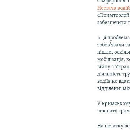
Сімферополі не
Нестача водій
«Кримтролейб
забезпечити т
«Ця проблема 
зобов'язали з
пішли, оскіль
мобілізація, 
війну з Укра
діяльність тр
водіїв не вда
відділенні мі
У кримському
чекають гром
На початку в