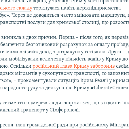
 вистачає 75 водіїв, у зв'язку з чим у місті простоюють 
ського складу
торкнулася навіть держпідприємства
ус». Через це доводиться часто змінювати маршрути,
ранспортні послуги для кримської столиці, що розрост
виникла з двох причин. Перша – після того, як переві
абезпечити безготівковий розрахунок за оплату проїзду, 
ки мали «лівий» дохід з розрахунку готівкою. Друга – 
коли мобілізували величезну кількість водіїв у Криму до
їною. Оскільки
російський глава Криму заборонив
своїм
удових мігрантів у сухопутному транспорті, то заповни
ється», – прокоментували ситуацію Крим.Реалії у крим
жнародного руху за деокупацію Криму #LiberateCrimea
 сегменті соцмереж люди скаржаться, що в години пі
адський транспорт у Сімферополі.
ересня член громадської ради при російському Мінтра