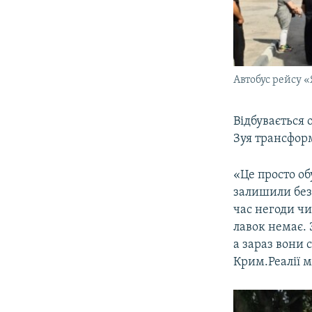
Автобус рейсу «
Відбувається 
Зуя трансформ
«Це просто об
залишили без 
час негоди чи
лавок немає. 
а зараз вони 
Крим.Реалії 