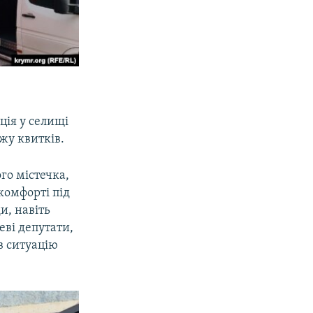
ція у селищі
ажу квитків.
го містечка,
 комфорті під
и, навіть
еві депутати,
в ситуацію