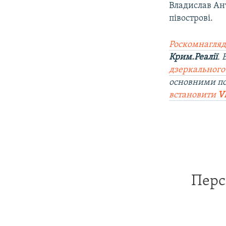
Владислав Ант
півострові.
Роскомнагляд
Крим.Реалії
.
дзеркального
основними п
встановити
V
Перс