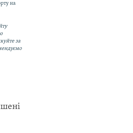
орту на
йту
ою
дкуйте за
омендуємо
ишені