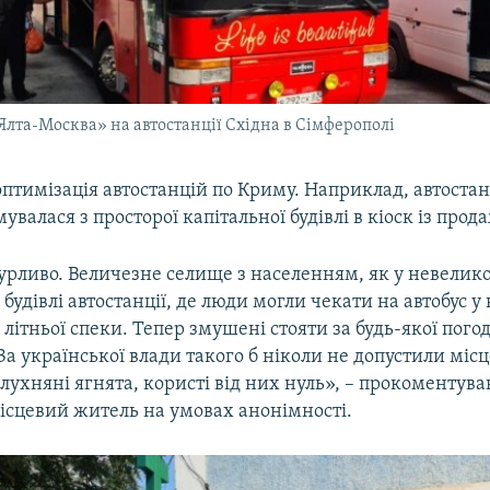
Ялта-Москва» на автостанції Східна в Сімферополі
оптимізація автостанцій по Криму. Наприклад, автостан
увалася з просторої капітальної будівлі в кіоск із прод
урливо. Величезне селище з населенням, як у невелико
будівлі автостанції, де люди могли чекати на автобус у
 літньої спеки. Тепер змушені стояти за будь-якої погод
За української влади такого б ніколи не допустили місц
слухняні ягнята, користі від них нуль», – прокоментува
місцевий житель на умовах анонімності.