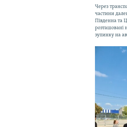
ВІДЕОУРОКИ «ELIFBE»
Через трансп
СВІДЧЕННЯ ОКУПАЦІЇ
частини далек
Південна та Ц
УКРАЇНСЬКА ПРОБЛЕМА КРИМУ
розташовані н
ІНФОГРАФІКА
зупинку на ав