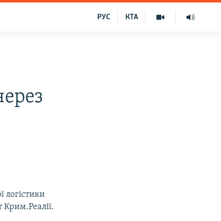
РУС
КТА
в
через
ї логістики
 Крим.Реалії.