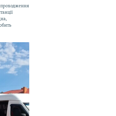
у проходження
танції
дна,
робить