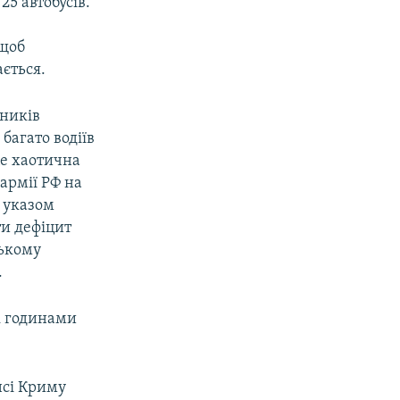
25 автобусів.
 щоб
ається.
зників
багато водіїв
це хаотична
 армії РФ на
 указом
ти дефіцит
ському
.
к годинами
нсі Криму