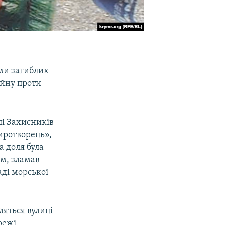
ами загиблих
ійну проти
ці Захисників
иротворець»,
а доля була
им, зламав
аді морської
ляться вулиці
режі