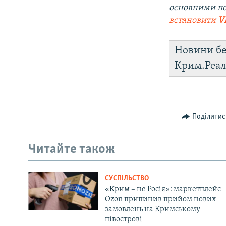
основними п
встановити
V
Новини бе
Крим.Реал
Поділитис
Читайте також
СУСПІЛЬСТВО
«Крим – не Росія»: маркетплейс
Ozon припинив прийом нових
замовлень на Кримському
півострові