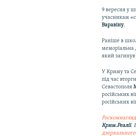
9 вересня у ш
учасникам «сп
Варавіну
.
Раніше в шко
меморіальна 
який загинув 
У Криму та Се
під час вторг
Севастополя
російських ві
російських ві
Роскомнагляд
Крим.Реалії
.
дзеркального