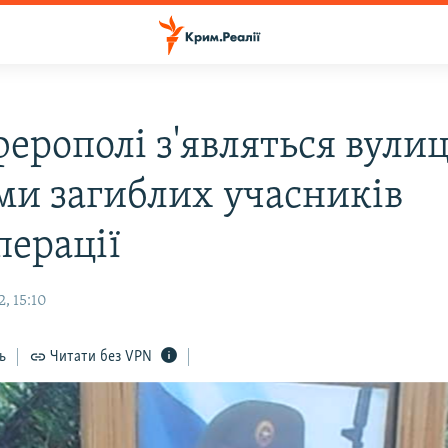
ерополі з'являться вулиц
ми загиблих учасників
перації
, 15:10
ь
Читати без VPN