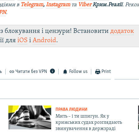
одіями в
Telegram
,
Instagram
та
Viber
Крим.Реалії
. Ре
ко
PN
.
з блокування і цензури! Встановити
додаток
ії для
iOS
і
Android
.
ь
Читати без VPN
Follow us
Print
ПРАВА ЛЮДИНИ
Мить – і ти шпигун. Як у
кримських судах розглядають
звинувачення в держзраді