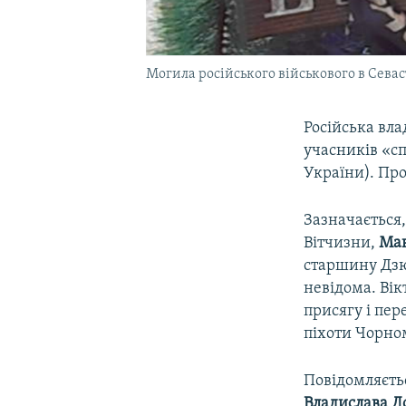
Могила російського військового в Севас
Російська вл
учасників «сп
України). Про
Зазначається,
Вітчизни,
Мак
старшину Дзюб
невідома. Вік
присягу і пер
піхоти Чорном
Повідомляєтьс
Владислава Д