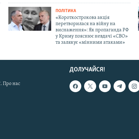
ПОЛІТИКА
«Короткострокова акція
перетворилася на війну на
виснаження»: Як пропаганда РФ
у Криму пояснює невдачі «СВО»
та залякує «мінними атаками»
ДОЛУЧАЙСЯ!
. Про нас