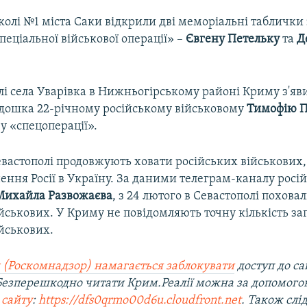
колі №1 міста Саки відкрили дві меморіальні таблички
еціальної військової операції» –
Євгену Петельку
та
Д
лі села Уварівка в Нижньогірському районі Криму з'яв
дошка 22-річному російському військовому
Тимофію П
у «спецоперації».
вастополі продовжують ховати російських військових,
нення Росії в Україну. За даними телеграм-каналу росі
Михайла Развожаєва
, з 24 лютого в Севастополі поховал
йськових. У Криму не повідомляють точну кількість з
йськових.
 (Роскомнадзор) намагається заблокувати
доступ до са
 Безперешкодно читати Крим.Реалії можна за допомог
 сайту
:
https://dfs0qrmo00d6u.cloudfront.net
. Також слі