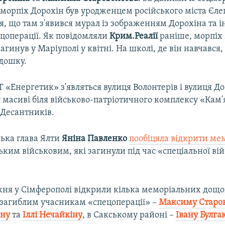
морпіх Дорохін був уродженцем російського міста Єле
я, що там з'явився мурал із зображенням Дорохіна та 
ецоперації. Як повідомляли
Крим.Реалії
раніше, морпіх
агинув у Маріуполі у квітні. На школі, де він навчався
дошку.
СТ «Енергетик» з'являться вулиця Волонтерів і вулиця Д
 масиві біля військово-патріотичного комплексу «Кам'
 Десантників.
ська глава Ялти
Яніна Павленко
пообіцяла відкрити ме
ьким військовим, які загинули під час «спеціальної вій
ня у Сімферополі відкрили кілька меморіальних дощо
загиблим учасникам «спецоперації» –
Максиму Старов
іну
та
Іллі Нечайкіну
, в Сакському районі –
Івану Булга