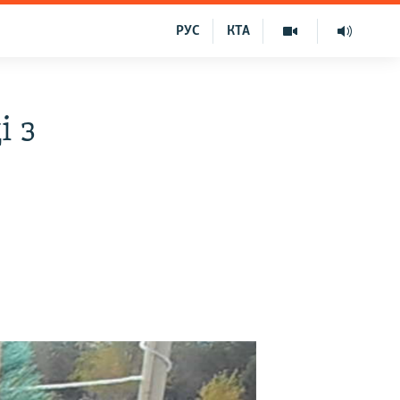
РУС
КТА
і з