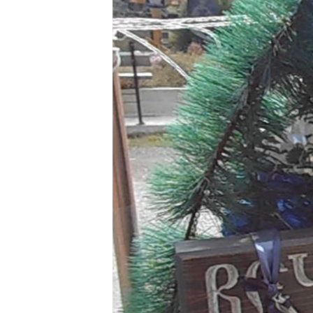
ВІДЕОУРОКИ «ELIFBE»
СВІДЧЕННЯ ОКУПАЦІЇ
УКРАЇНСЬКА ПРОБЛЕМА КРИМУ
ІНФОГРАФІКА