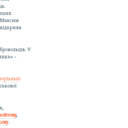
ць.
інших
 Максим
, відкрили
обровольців. У
янка» –
моріальні
ськової
к,
ойтову
,
кову
.