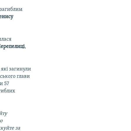
 загиблим
енису
илася
ерепелиці
,
 які загинули
йського глави
и 57
агиблих
йту
ою
дкуйте за