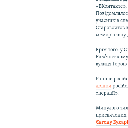
«ВКонтакте», 
Повідомлялос
учасників сп
Старовойтов з
меморіальну 
Крім того, у 
Кам'янському
вулиця Героїв
Раніше росій
дошки
російс
операції».
Минулого тиж
присвячених 
Євгену Бухар