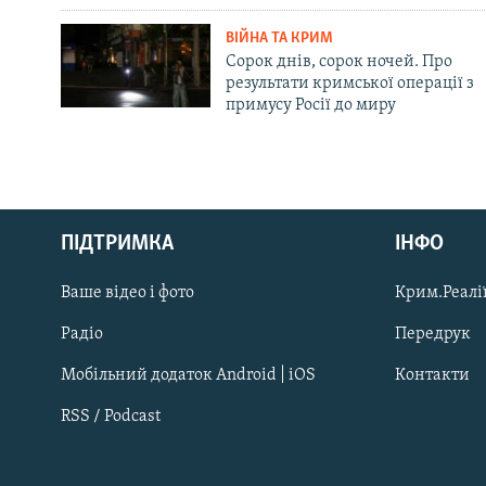
ВІЙНА ТА КРИМ
Сорок днів, сорок ночей. Про
результати кримської операції з
примусу Росії до миру
Русский
ПІДТРИМКА
ІНФО
Qırımtatar
Ваше відео і фото
Крим.Реалії
ДОЛУЧАЙСЯ!
Радіо
Передрук
Мобільний додаток Android | iOS
Контакти
RSS / Podcast
Усі сайти RFE/RL