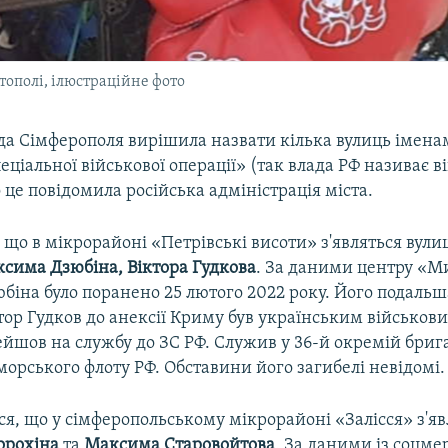
тополі, ілюстраційне фото
ада Сімферополя вирішила назвати кілька вулиць імен
еціальної військової операції» (так влада РФ називає в
 це повідомила російська адміністрація міста.
 що в мікрорайоні «Петрівські висоти» з'являться вули
сима Дзюбіна, Віктора Гудкова
. За даними центру «М
іна було поранено 25 лютого 2022 року. Його подальш
тор Гудков до анексії Криму був українським військов
ейшов на службу до ЗС РФ. Служив у 36-й окремій бриг
орського флоту РФ. Обставини його загибелі невідомі.
я, що у сімферопольському мікрорайоні «Залісся» з'яв
орохіна
та
Максима Старовойтова
. За даними із соцме