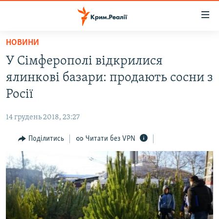
Доступність
посилання
Перейти
НОВИНИ
до
НОВИНИ
У Сімферополі відкрилися
основного
ВОДА.КРИМ
матеріалу
ялинкові базари: продають сосни з
ВІДЕО ТА ФОТО
Перейти
Росії
до
ПОЛІТИКА
основної
14 грудень 2018, 23:27
БЛОГИ
навігації
Перейти
Поділитись
Читати без VPN
ПОГЛЯД
до
ІНТЕРВ'Ю
пошуку
ВСЕ ЗА ДЕНЬ
СПЕЦПРОЕКТИ
ЯК ОБІЙТИ БЛОКУВАННЯ
ДЕПОРТАЦІЯ