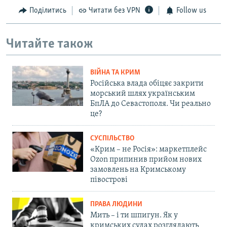
Поділитись
Читати без VPN
Follow us
Читайте також
ВІЙНА ТА КРИМ
Російська влада обіцяє закрити
морський шлях українським
БпЛА до Севастополя. Чи реально
це?
СУСПІЛЬСТВО
«Крим – не Росія»: маркетплейс
Ozon припинив прийом нових
замовлень на Кримському
півострові
ПРАВА ЛЮДИНИ
Мить – і ти шпигун. Як у
кримських судах розглядають