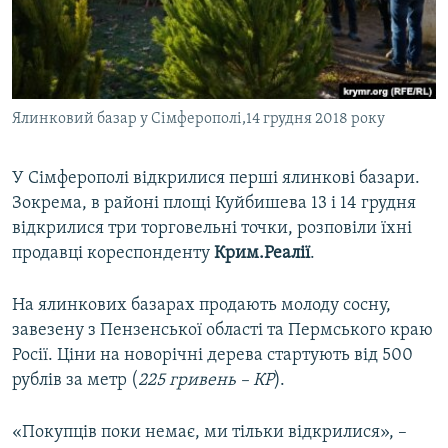
ВІДЕОУРОКИ «ELIFBE»
Русский
СВІДЧЕННЯ ОКУПАЦІЇ
Qırımtatar
УКРАЇНСЬКА ПРОБЛЕМА КРИМУ
Ялинковий базар у Сімферополі,14 грудня 2018 року
ДОЛУЧАЙСЯ!
ІНФОГРАФІКА
У Сімферополі відкрилися перші ялинкові базари.
Зокрема, в районі площі Куйбишева 13 і 14 грудня
Усі сайти RFE/RL
відкрилися три торговельні точки, розповіли їхні
продавці кореспонденту
Крим.Реалії
.
На ялинкових базарах продають молоду сосну,
завезену з Пензенської області та Пермського краю
Росії. Ціни на новорічні дерева стартують від 500
рублів за метр (
225 гривень – КР
).
«Покупців поки немає, ми тільки відкрилися», –