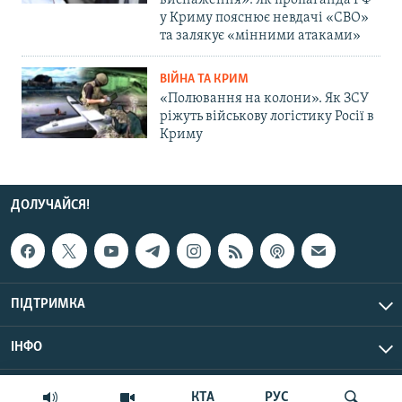
виснаження»: Як пропаганда РФ
у Криму пояснює невдачі «СВО»
та залякує «мінними атаками»
ВІЙНА ТА КРИМ
«Полювання на колони». Як ЗСУ
ріжуть військову логістику Росії в
Криму
ДОЛУЧАЙСЯ!
ПІДТРИМКА
ІНФО
© Крим.Реалії, 2026 | Усі права застережено.
КТА
РУС