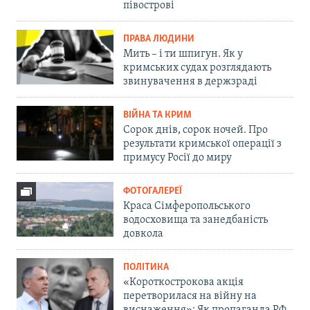
півострові
ПРАВА ЛЮДИНИ
Мить – і ти шпигун. Як у
кримських судах розглядають
звинувачення в держзраді
ВІЙНА ТА КРИМ
Сорок днів, сорок ночей. Про
результати кримської операції з
примусу Росії до миру
ФОТОГАЛЕРЕЇ
Краса Сімферопольського
водосховища та занедбаність
довкола
ПОЛІТИКА
«Короткострокова акція
перетворилася на війну на