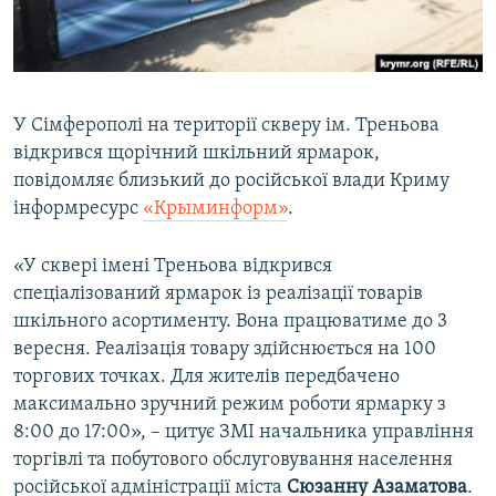
ВІДЕОУРОКИ «ELIFBE»
Русский
СВІДЧЕННЯ ОКУПАЦІЇ
Qırımtatar
УКРАЇНСЬКА ПРОБЛЕМА КРИМУ
У Сімферополі на території скверу ім. Треньова
ДОЛУЧАЙСЯ!
ІНФОГРАФІКА
відкрився щорічний шкільний ярмарок,
повідомляє близький до російської влади Криму
інформресурс
«Крыминформ»
.
Усі сайти RFE/RL
«У сквері імені Треньова відкрився
спеціалізований ярмарок із реалізації товарів
шкільного асортименту. Вона працюватиме до 3
вересня. Реалізація товару здійснюється на 100
торгових точках. Для жителів передбачено
максимально зручний режим роботи ярмарку з
8:00 до 17:00», – цитує ЗМІ начальника управління
торгівлі та побутового обслуговування населення
російської адміністрації міста
Сюзанну Азаматова
.