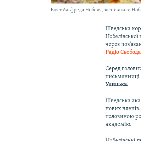
Бюст Альфреда Нобеля, засновника Нобе
Шведська коро
Нобелівської 
через пов’яза
Радіо Свобода
Серед головни
письменниці
Улицька
.
Шведська акад
нових членів.
половиною рок
академію.
Нобелівські п