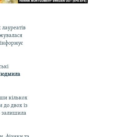
 лауреатів
джувалася
 інформує
ські
Людмила
вши кількох
 до двох із
о залишила
и, фізики та