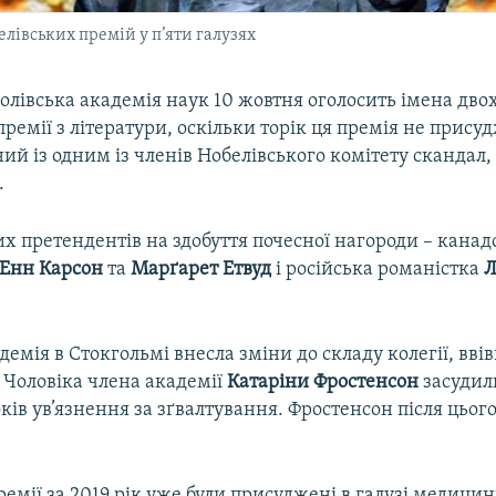
лівських премій у п’яти галузях
лівська академія наук 10 жовтня оголосить імена двох
премії з літератури, оскільки торік ця премія не прису
ний із одним із членів Нобелівського комітету скандал,
.
х претендентів на здобуття почесної нагороди – канад
Енн Карсон
та
Марґарет
Етвуд
і російська романістка
емія в Стокгольмі внесла зміни до складу колегії, вві
 Чоловіка члена академії
Катаріни
Фростенсон
засудили
ів ув’язнення за зґвалтування. Фростенсон після цьог
ремії за 2019 рік уже були присуджені в галузі медицин