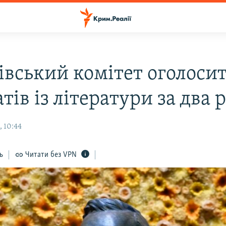
івський комітет оголоси
тів із літератури за два 
, 10:44
ь
Читати без VPN