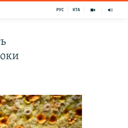
РУС
КТА
ть
роки