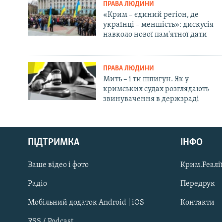
ПРАВА ЛЮДИНИ
«Крим – єдиний регіон, де
українці – меншість»: дискусія
навколо нової пам'ятної дати
ПРАВА ЛЮДИНИ
Мить – і ти шпигун. Як у
кримських судах розглядають
звинувачення в держзраді
Русский
ПІДТРИМКА
ІНФО
Qırımtatar
Ваше відео і фото
Крим.Реалії
ДОЛУЧАЙСЯ!
Радіо
Передрук
Мобільний додаток Android | iOS
Контакти
RSS / Podcast