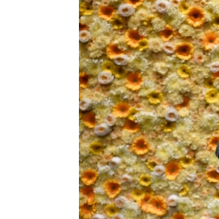
ВІДЕОУРОКИ «ELIFBE»
СВІДЧЕННЯ ОКУПАЦІЇ
УКРАЇНСЬКА ПРОБЛЕМА КРИМУ
ІНФОГРАФІКА