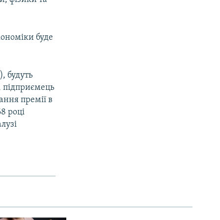
кономіки буде
), будуть
, підприємець
ання премії в
8 році
лузі