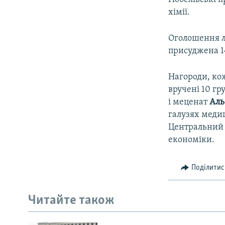
хімії.
Оголошення ла
присуджена 1
Нагороди, кож
вручені 10 г
і меценат
Аль
галузях медиц
Центральний б
економіки.
Поділитис
Читайте також