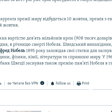
уреата премії миру відбудеться 10 жовтня, премія з е
4 жовтня.
на вартістю дев'ять мільйонів крон (908 тисяч доларів
рудня, в річницю смерті Нобеля. Шведський винахідник
фред
Нобель
1895 року заповідав свої статки для заснув
ини, фізики, хімії, літератури та сприянню миру. У 196
анк Швеції заснував також премію пам’яті Нобеля в га
ь
Читати без VPN
Follow us
Print