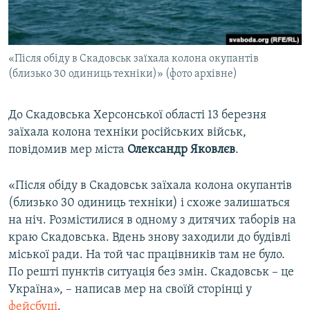
ВІДЕОУРОКИ «ELIFBE»
Русский
СВІДЧЕННЯ ОКУПАЦІЇ
Qırımtatar
«Після обіду в Скадовськ заїхала колона окупантів
УКРАЇНСЬКА ПРОБЛЕМА КРИМУ
(близько 30 одиниць техніки)» (фото архівне)
ДОЛУЧАЙСЯ!
ІНФОГРАФІКА
До Скадовська Херсонської області 13 березня
заїхала колона техніки російських військ,
повідомив мер міста
Олександр Яковлєв
.
Усі сайти RFE/RL
«Після обіду в Скадовськ заїхала колона окупантів
(близько 30 одиниць техніки) і схоже залишаться
на ніч. Розмістилися в одному з дитячих таборів на
краю Скадовська. Вдень знову заходили до будівлі
міської ради. На той час працівників там не було.
По решті пунктів ситуація без змін. Скадовськ – це
Україна», – написав мер на своїй сторінці у
фейсбуці
.