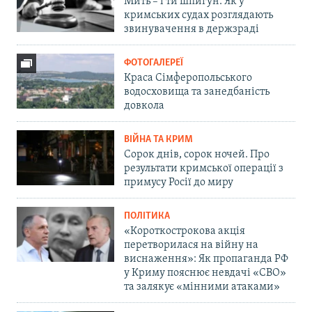
Мить – і ти шпигун. Як у
кримських судах розглядають
звинувачення в держзраді
ФОТОГАЛЕРЕЇ
Краса Сімферопольського
водосховища та занедбаність
довкола
ВІЙНА ТА КРИМ
Сорок днів, сорок ночей. Про
результати кримської операції з
примусу Росії до миру
ПОЛІТИКА
«Короткострокова акція
перетворилася на війну на
виснаження»: Як пропаганда РФ
у Криму пояснює невдачі «СВО»
та залякує «мінними атаками»