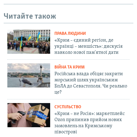
Читайте також
ПРАВА ЛЮДИНИ
«Крим – єдиний регіон, де
українці – меншість»: дискусія
навколо нової пам'ятної дати
ВІЙНА ТА КРИМ
Російська влада обіцяє закрити
морський шлях українським
БпЛА до Севастополя. Чи реально
це?
СУСПІЛЬСТВО
«Крим – не Росія»: маркетплейс
Ozon припинив прийом нових
замовлень на Кримському
півострові