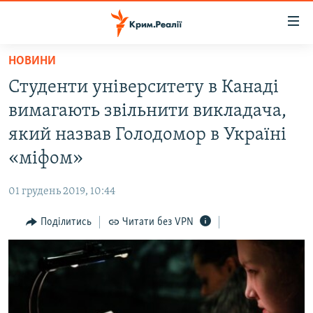
Доступність
посилання
Перейти
НОВИНИ
до
НОВИНИ
Студенти університету в Канаді
основного
ВОДА.КРИМ
матеріалу
вимагають звільнити викладача,
ВІДЕО ТА ФОТО
Перейти
який назвав Голодомор в Україні
до
ПОЛІТИКА
«міфом»
основної
БЛОГИ
навігації
01 грудень 2019, 10:44
Перейти
ПОГЛЯД
до
Поділитись
Читати без VPN
ІНТЕРВ'Ю
пошуку
ВСЕ ЗА ДЕНЬ
СПЕЦПРОЕКТИ
ЯК ОБІЙТИ БЛОКУВАННЯ
ДЕПОРТАЦІЯ