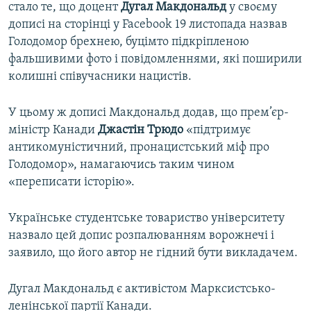
стало те, що доцент
Дугал Макдональд
у своєму
дописі на сторінці у Facebook 19 листопада назвав
Голодомор брехнею, буцімто підкріпленою
фальшивими фото і повідомленнями, які поширили
колишні співучасники нацистів.
У цьому ж дописі Макдональд додав, що прем’єр-
міністр Канади
Джастін Трюдо
«підтримує
антикомуністичний, пронацистський міф про
Голодомор», намагаючись таким чином
«переписати історію».
Українське студентське товариство університету
назвало цей допис розпалюванням ворожнечі і
заявило, що його автор не гідний бути викладачем.
Дугал Макдональд є активістом Марксистсько-
ленінської партії Канади.