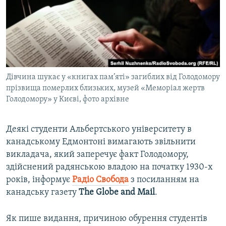
ВІДЕОУРОКИ «ELIFBE»
Русский
СВІДЧЕННЯ ОКУПАЦІЇ
Qırımtatar
УКРАЇНСЬКА ПРОБЛЕМА КРИМУ
ДОЛУЧАЙСЯ!
ІНФОГРАФІКА
Дівчина шукає у «книгах пам’яті» загиблих від Голодомору
прізвища померлих близьких, музей «Меморіал жертв
Голодомору» у Києві, фото архівне
Усі сайти RFE/RL
Деякі студенти Альбертського університету в
канадському Едмонтоні вимагають звільнити
викладача, який заперечує факт Голодомору,
здійснений радянською владою на початку 1930-х
років, інформує
Радіо Свобода
з посиланням на
канадську газету
The Globe and Mail
.
Як пише видання, причиною обурення студентів