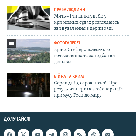
ПРАВА ЛЮДИНИ
Мить – і ти шпигун. Як у
кримських судах розглядають
звинувачення в держзраді
ФОТОГАЛЕРЕЇ
Краса Сімферопольського
водосховища та занедбаність
довкола
ВІЙНА ТА КРИМ
Сорок днів, сорок ночей. Про
результати кримської операції з
примусу Росії до миру
ДОЛУЧАЙСЯ!