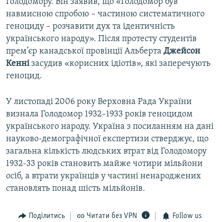
Голодомору. Він заявив, що «Голодомор був
навмисною спробою – частиною систематичного
геноциду – розчавити дух та ідентичність
українського народу». Після протесту студентів
прем’єр канадської провінції Альберта
Джейсон
Кенні
засудив «корисних ідіотів», які заперечують
геноцид.
У листопаді 2006 року Верховна Рада України
визнала Голодомор 1932–1933 років геноцидом
українського народу. Україна з посиланням на дані
науково-демографічної експертизи стверджує, що
загальна кількість людських втрат від Голодомору
1932-33 років становить майже чотири мільйони
осіб, а втрати українців у частині ненароджених
становлять понад шість мільйонів.
Поділитись
Читати без VPN
Follow us