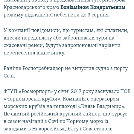
скасовані у зв'язку з продовженням губернатором
Краснодарського краю
Веніаміном Кондратьєвим
режиму підвищеної небезпеки до 3 серпня.
У компанії повідомили, що туристам, які сплатили,
внесли передоплату або забронювали тури на
скасовані рейси, будуть запропоновані варіанти
перенесення відпочинку.
Раніше Роспотребнадзор не випустив судно з порту
Сочі.
ФГУП «Росморпорт» у січні 2017 року заснувало ТОВ
«Чорноморські круїзи». Компанія є оператором
морських круїзів на теплоході «Князь Владимир».
Це єдиний російський круїзний лайнер, що курсує
в сезон навігації з Сочі по Чорному морю із
заходами в Новоросійськ, Ялту і Севастополь.