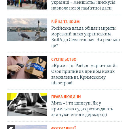
українці – меншість»: дискусія
навколо нової пам'ятної дати
ВІЙНА ТА КРИМ
Російська влада обіцяє закрити
морський шлях українським
БпЛА до Севастополя. Чи реально
це?
СУСПІЛЬСТВО
«Крим – не Росія»: маркетплейс
Ozon припинив прийом нових
замовлень на Кримському
півострові
ПРАВА ЛЮДИНИ
Мить – і ти шпигун. Як у
кримських судах розглядають
звинувачення в держзраді
ФОТОГАЛЕРЕЇ