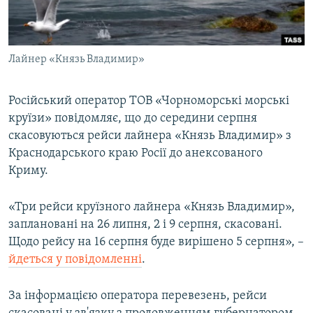
ВІДЕОУРОКИ «ELIFBE»
Русский
СВІДЧЕННЯ ОКУПАЦІЇ
Qırımtatar
Лайнер «Князь Владимир»
УКРАЇНСЬКА ПРОБЛЕМА КРИМУ
ДОЛУЧАЙСЯ!
ІНФОГРАФІКА
Російський оператор ТОВ «Чорноморські морські
круїзи» повідомляє, що до середини серпня
скасовуються рейси лайнера «Князь Владимир» з
Усі сайти RFE/RL
Краснодарського краю Росії до анексованого
Криму.
«Три рейси круїзного лайнера «Князь Владимир»,
заплановані на 26 липня, 2 і 9 серпня, скасовані.
Щодо рейсу на 16 серпня буде вирішено 5 серпня», –​
йдеться у повідомленні
.
За інформацією оператора перевезень, рейси