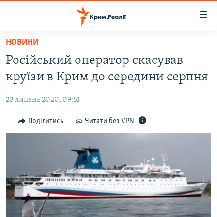
Доступність
посилання
Перейти
НОВИНИ
до
НОВИНИ
Російський оператор скасував
основного
ВОДА.КРИМ
матеріалу
круїзи в Крим до середини серпня
ВІДЕО ТА ФОТО
Перейти
до
23 липень 2020, 09:51
ПОЛІТИКА
основної
БЛОГИ
Поділитись
Читати без VPN
навігації
Перейти
ПОГЛЯД
до
ІНТЕРВ'Ю
пошуку
ВСЕ ЗА ДЕНЬ
СПЕЦПРОЕКТИ
ЯК ОБІЙТИ БЛОКУВАННЯ
ДЕПОРТАЦІЯ