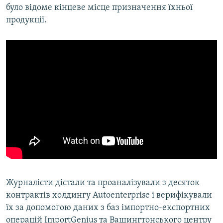
було відоме кінцеве місце призначення їхньої
продукції.
Журналісти дістали та проаналізували з десяток
контрактів холдингу Autoenterprise і верифікували
їх за допомогою даних з баз імпортно-експортних
операцій ImportGenius та Вашингтонського центру