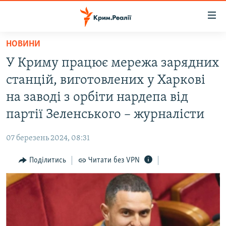
Доступність
посилання
Перейти
НОВИНИ
до
НОВИНИ
У Криму працює мережа зарядних
основного
ВОДА.КРИМ
матеріалу
станцій, виготовлених у Харкові
ВІДЕО ТА ФОТО
Перейти
на заводі з орбіти нардепа від
до
ПОЛІТИКА
партії Зеленського – журналісти
основної
БЛОГИ
навігації
07 березень 2024, 08:31
Перейти
ПОГЛЯД
до
Поділитись
Читати без VPN
ІНТЕРВ'Ю
пошуку
ВСЕ ЗА ДЕНЬ
СПЕЦПРОЕКТИ
ЯК ОБІЙТИ БЛОКУВАННЯ
ДЕПОРТАЦІЯ