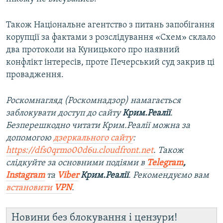
Також Національне агентство з питань запобігання
корупції за фактами з розслідування «Схем» склало
два протоколи на Куницького про наявний
конфлікт інтересів, проте Печерський суд закрив ці
провадження.
Роскомнагляд (Роскомнадзор) намагається
заблокувати доступ до сайту
Крим.Реалії
.
Безперешкодно читати Крим.Реалії можна за
допомогою
дзеркального сайту
:
https://dfs0qrmo00d6u.cloudfront.net
. Також
слідкуйте за основними подіями в
Telegram
,
Instagram
та
Viber
Крим.Реалії
. Рекомендуємо вам
встановити
VPN
.
Новини без блокування і цензури!