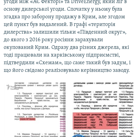
угоди між «АЄ Фекторі» та DriveEnergy, який ліг в
основу дилерської угоди. Спочатку у ньому була
згадка про заборону продажу в Крим, але згодом
цей пункт був видалений. В графі «територія
дилерства» залишили тільки «Південний округ»,
до якого з 2016 року росіяни зарахували
окупований Крим. Одразу два різних джерела, які
тоді працювали на харківському підприємстві,
підтвердили «Схемам», що саме такий був задум, і
що його свідомо реалізовувало керівництво заводу.