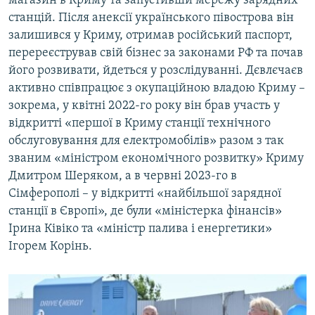
магазин в Криму та запустивши мережу зарядних
станцій. Після анексії українського півострова він
залишився у Криму, отримав російський паспорт,
перереєстрував свій бізнес за законами РФ та почав
його розвивати, йдеться у розслідуванні. Дєвлєчаєв
активно співпрацює з окупаційною владою Криму –
зокрема, у квітні 2022-го року він брав участь у
відкритті «першої в Криму станції технічного
обслуговування для електромобілів» разом з так
званим «міністром економічного розвитку» Криму
Дмитром Шеряком, а в червні 2023-го в
Сімферополі – у відкритті «найбільшої зарядної
станції в Європі», де були «міністерка фінансів»
Ірина Ківіко та «міністр палива і енергетики»
Ігорем Корінь.