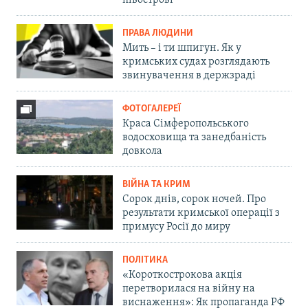
півострові
ПРАВА ЛЮДИНИ
Мить – і ти шпигун. Як у
кримських судах розглядають
звинувачення в держзраді
ФОТОГАЛЕРЕЇ
Краса Сімферопольського
водосховища та занедбаність
довкола
ВІЙНА ТА КРИМ
Сорок днів, сорок ночей. Про
результати кримської операції з
примусу Росії до миру
ПОЛІТИКА
«Короткострокова акція
перетворилася на війну на
виснаження»: Як пропаганда РФ