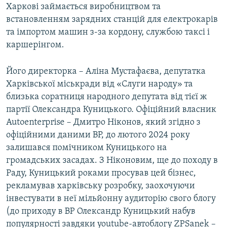
Харкові займається виробництвом та
встановленням зарядних станцій для електрокарів
та імпортом машин з-за кордону, службою таксі і
каршерінгом.
Його директорка – Аліна Мустафаєва, депутатка
Харківської міськради від «Слуги народу» та
близька соратниця народного депутата від тієї ж
партії Олександра Куницького. Офіційний власник
Autoenterprise – Дмитро Ніконов, який згідно з
офіційними даними ВР, до лютого 2024 року
залишався помічником Куницького на
громадських засадах. З Ніконовим, ще до походу в
Раду, Куницький роками просував цей бізнес,
рекламував харківську розробку, заохочуючи
інвестувати в неї мільйонну аудиторію свого блогу
(до приходу в ВР Олександр Куницький набув
популярності завдяки youtube-автоблогу ZPSanek –