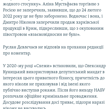
жодного стосунку». Аліна Мустафаєва торгівлю з
Росією не заперечила, заявивши, що до 24 лютого
2022 року це не було заборонено. Водночас і вона, і
Дмитро Ніконов заперечили продаж харківської
продукції в Крим, підкресливши, що з окупованим
півостровом «взаємовідносин не було».
Руслан Дєвлєчаєв не відповів на прохання редакції
про коментар.
У 2020-му році «Схеми» встановили, що Олександр
Куницький використовував депутатський мандат в
інтересах цього приватного бізнесу, причетність до
якого ніколи не приховував і від імені якого
публічно виступав роками. Після його виходу НАБУ
розпочали офіційне кримінальне провадження.
Досудове розслідування досі триває, підозри наразі
нікому не висувались.