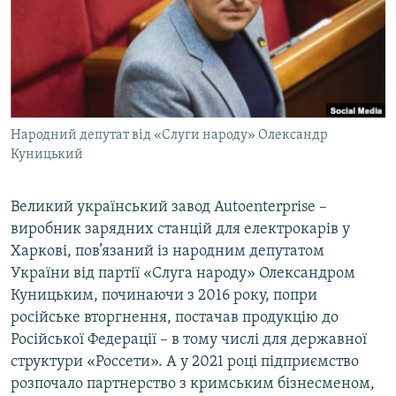
ВІДЕОУРОКИ «ELIFBE»
Русский
СВІДЧЕННЯ ОКУПАЦІЇ
Qırımtatar
УКРАЇНСЬКА ПРОБЛЕМА КРИМУ
ДОЛУЧАЙСЯ!
ІНФОГРАФІКА
Народний депутат від «Слуги народу» Олександр
Куницький
Усі сайти RFE/RL
Великий український завод Autoenterprise –
виробник зарядних станцій для електрокарів у
Харкові, пов’язаний із народним депутатом
України від партії «Слуга народу» Олександром
Куницьким, починаючи з 2016 року, попри
російське вторгнення, постачав продукцію до
Російської Федерації – в тому числі для державної
структури «Россети». А у 2021 році підприємство
розпочало партнерство з кримським бізнесменом,