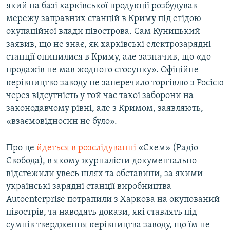
який на базі харківської продукції розбудував
мережу заправних станцій в Криму під егідою
окупаційної влади півострова. Сам Куницький
заявив, що не знає, як харківські електрозарядні
станції опинилися в Криму, але зазначив, що «до
продажів не мав жодного стосунку». Офіційне
керівництво заводу не заперечило торгівлю з Росією
через відсутність у той час такої заборони на
законодавчому рівні, але з Кримом, заявляють,
«взаємовідносин не було».
Про це
йдеться в розслідуванні
«Схем» (Радіо
Свобода), в якому журналісти документально
відстежили увесь шлях та обставини, за якими
українські зарядні станції виробництва
Autoenterprise потрапили з Харкова на окупований
півострів, та наводять докази, які ставлять під
сумнів твердження керівництва заводу, що їм не