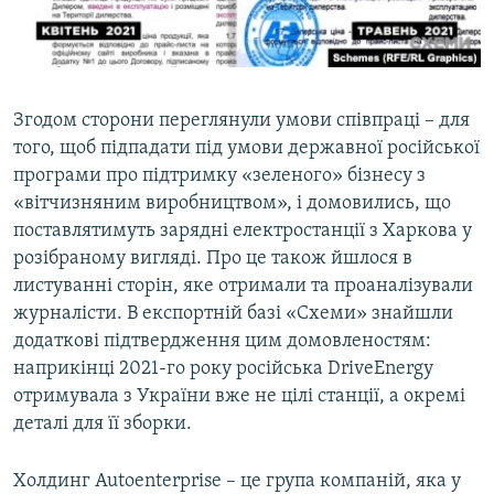
Згодом сторони переглянули умови співпраці – для
того, щоб підпадати під умови державної російської
програми про підтримку «зеленого» бізнесу з
«вітчизняним виробництвом», і домовились, що
поставлятимуть зарядні електростанції з Харкова у
розібраному вигляді. Про це також йшлося в
листуванні сторін, яке отримали та проаналізували
журналісти. В експортній базі «Схеми» знайшли
додаткові підтвердження цим домовленостям:
наприкінці 2021-го року російська DriveEnergy
отримувала з України вже не цілі станції, а окремі
деталі для її зборки.
Холдинг Autoenterprise – це група компаній, яка у