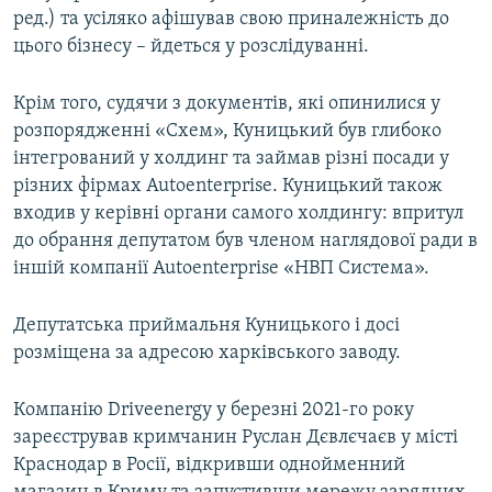
ред.) та усіляко афішував свою приналежність до
цього бізнесу – йдеться у розслідуванні.
Крім того, судячи з документів, які опинилися у
розпорядженні «Схем», Куницький був глибоко
інтегрований у холдинг та займав різні посади у
різних фірмах Autoenterprise. Куницький також
входив у керівні органи самого холдингу: впритул
до обрання депутатом був членом наглядової ради в
іншій компанії Autoenterprise «НВП Система».
Депутатська приймальня Куницького і досі
розміщена за адресою харківського заводу.
Компанію Driveenergy у березні 2021-го року
зареєстрував кримчанин Руслан Дєвлєчаєв у місті
Краснодар в Росії, відкривши однойменний