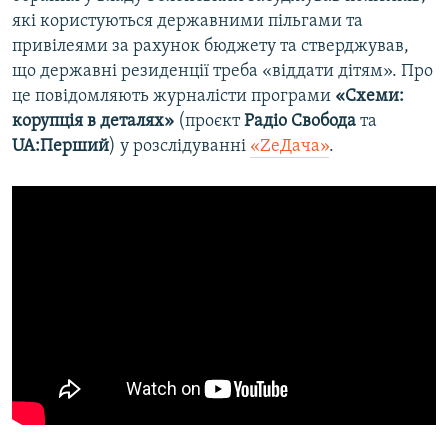
які користуються державними пільгами та
привілеями за рахунок бюджету та стверджував,
що державні резиденції треба «віддати дітям». Про
це повідомляють журналісти програми
«Схеми:
корупція в деталях»
(проєкт
Радіо Свобода
та
UA:Перший
) у розслідуванні
«ZeДача»
.