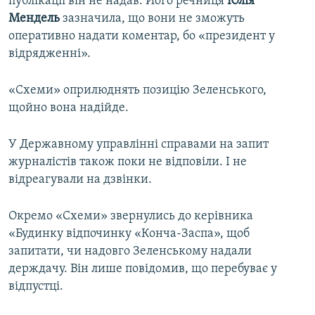
публікації він не надав. Його речниця
Юлія
Мендель
зазначила, що вони не зможуть
оперативно надати коментар, бо «президент у
відрядженні».
«Схеми» оприлюднять позицію Зеленського,
щойно вона надійде.
У Державному управлінні справами на запит
журналістів також поки не відповіли. І не
відреагували на дзвінки.
Окремо «Схеми» звернулись до керівника
«Будинку відпочинку «Конча-Заспа», щоб
запитати, чи надовго Зеленському надали
держдачу. Він лише повідомив, що перебуває у
відпустці.