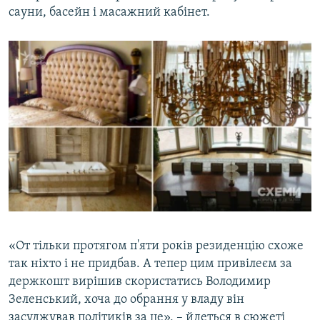
сауни, басейн і масажний кабінет.
«От тільки протягом п'яти років резиденцію схоже
так ніхто і не придбав. А тепер цим привілеєм за
держкошт вирішив скористатись Володимир
Зеленський, хоча до обрання у владу він
засуджував політиків за це», – йдеться в сюжеті