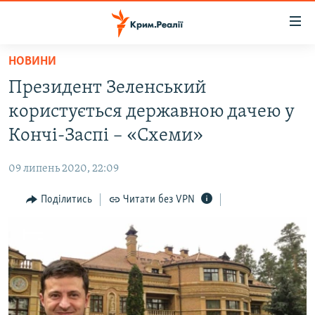
Доступність
посилання
Перейти
НОВИНИ
до
НОВИНИ
Президент Зеленський
основного
ВОДА.КРИМ
матеріалу
користується державною дачею у
ВІДЕО ТА ФОТО
Перейти
Кончі-Заспі – «Схеми»
до
ПОЛІТИКА
основної
09 липень 2020, 22:09
БЛОГИ
навігації
Перейти
Поділитись
Читати без VPN
ПОГЛЯД
до
ІНТЕРВ'Ю
пошуку
ВСЕ ЗА ДЕНЬ
СПЕЦПРОЕКТИ
ЯК ОБІЙТИ БЛОКУВАННЯ
ДЕПОРТАЦІЯ