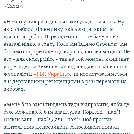
«Схем».
«Нехай у цих резиденціях живуть дітки якісь. Ну
якісь табори відпочинку, якісь люди, яким це
дійсно потрібно. Ці резиденції – я не бачу в них
взагалі ніякого сенсу. Коли ми їздимо Європою, ми
бачимо старі резиденції королів, що це сьогодні? Це
все – для екскурсій», – так на той момент кандидат
у президенти Зеленський відповідав на запитання
журналістів
«РБК-Україна»
, чи користуватиметься
він державними резиденціями в разі перемоги на
виборах.
«Мене б на один тиждень туди відправити, якби це
було можливо. Я б їм влаштував! Кортежі – нах*!
Пільги ваші – нах*! Дачі – нах*! Щоб простий
вчитель жив як президент. А президент жив як