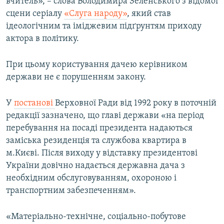
вчитель», – слова Володимира Зеленського з відомої
сцени серіалу
«Слуга народу»
, який став
ідеологічним та іміджевим підґрунтям приходу
актора в політику.
При цьому користування дачею керівником
держави не є порушенням закону.
У
постанові
Верховної Ради від 1992 року в поточній
редакції зазначено, що главі держави «на період
перебування на посаді президента надаються
заміська резиденція та службова квартира в
м.Києві. Після виходу у відставку президентові
України довічно надається державна дача з
необхідним обслуговуванням, охороною і
транспортним забезпеченням».
«Матеріально-технічне, соціально-побутове