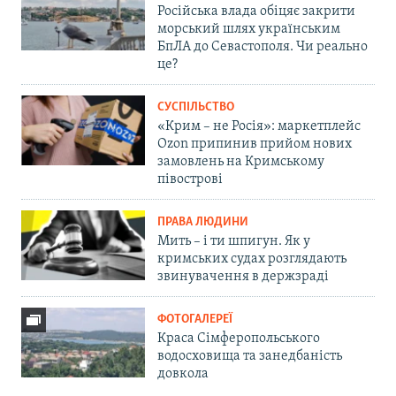
Російська влада обіцяє закрити
морський шлях українським
БпЛА до Севастополя. Чи реально
це?
СУСПІЛЬСТВО
«Крим – не Росія»: маркетплейс
Ozon припинив прийом нових
замовлень на Кримському
півострові
ПРАВА ЛЮДИНИ
Мить – і ти шпигун. Як у
кримських судах розглядають
звинувачення в держзраді
ФОТОГАЛЕРЕЇ
Краса Сімферопольського
водосховища та занедбаність
довкола