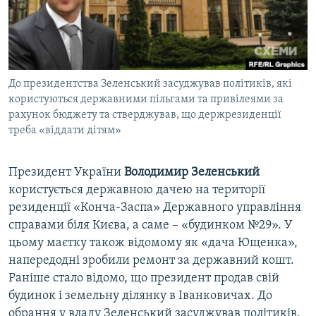
ВІДЕОУРОКИ «ELIFBE»
Русский
СВІДЧЕННЯ ОКУПАЦІЇ
Qırımtatar
УКРАЇНСЬКА ПРОБЛЕМА КРИМУ
До президентства Зеленський засуджував політиків, які
ДОЛУЧАЙСЯ!
ІНФОГРАФІКА
користуються державними пільгами та привілеями за
рахунок бюджету та стверджував, що держрезиденції
треба «віддати дітям»
Усі сайти RFE/RL
Президент України
Володимир Зеленський
користується державною дачею на території
резиденції «Конча-Заспа» Державного управління
справами біля Києва, а саме – «будинком №29». У
цьому маєтку також відомому як «дача Ющенка»,
напередодні зробили ремонт за державний кошт.
Раніше стало відомо, що президент продав свій
будинок і земельну ділянку в Іванковичах. До
обрання у владу Зеленський засуджував політиків,