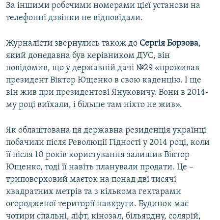
За іншими робочими номерами цієї установи на
телефонні дзвінки не відповідали.
Журналісти звернулись також до
Сергія Борзова
,
який донедавна був керівником ДУС, він
повідомив, що у державній дачі №29 «проживав
президент Віктор Ющенко в свою каденцію. І ще
він жив при президентові Януковичу. Вони в 2014-
му році виїхали, і більше там ніхто не жив».
Як облаштована ця державна резиденція українці
побачили після Революції Гідності у 2014 році, коли
її після 10 років користування залишив Віктор
Ющенко, тоді її навіть планували продати. Це –
триповерховий маєток на понад дві тисячі
квадратних метрів та з кількома гектарами
огородженої території навкруги. Будинок має
чотири спальні, ліфт, кінозал, більярдну, солярій,