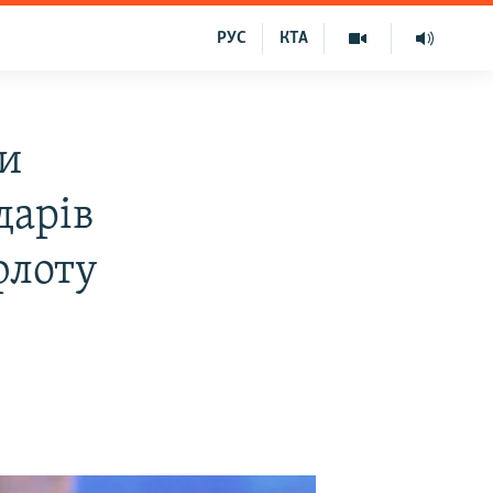
РУС
КТА
ви
дарів
флоту