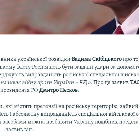
авника української розвідки
Вадима Скібіцького
про те
ькому флоту Росії мають бути завдані удари за допомо
ерджують виправданість російської спеціальної військо
 називає війну проти України – КР
)». Про це заявив
ТА
 президента РФ
Дмитро Пєсков
.
и, які містять претензії на російську територію, зайвий
сть і абсолютну виправданість спеціальної військової о
и засобами можна позбавити Україну подібних предст
 – заявив він.