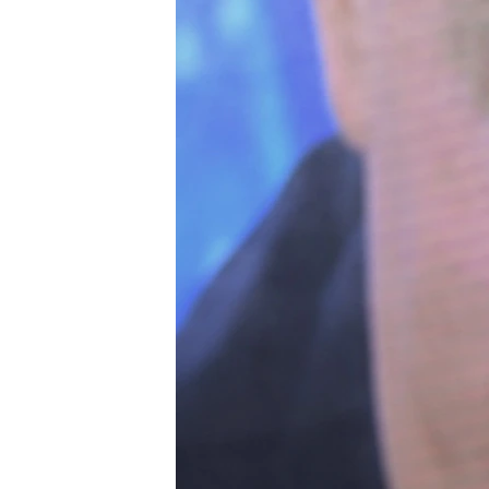
ВІДЕОУРОКИ «ELIFBE»
СВІДЧЕННЯ ОКУПАЦІЇ
УКРАЇНСЬКА ПРОБЛЕМА КРИМУ
ІНФОГРАФІКА