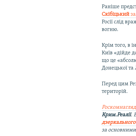
Раніше предс
Скібіцький
з
Росії слід в
вогню.
Крім того, в 
Київ «дійде д
що це «абсолю
Донецької та 
Перед цим Рез
територій.
Роскомнагляд
Крим.Реалії
.
дзеркального
за основними