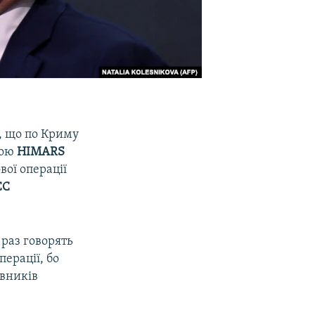
, що по Криму
гою
HIMARS
вої операції
СС
 раз говорять
перації, бо
авників