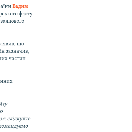
раїни
Вадим
орського флоту
 залпового
аявив, що
ін зазначив,
аних частин
денних
йту
ою
кож слідкуйте
екомендуємо