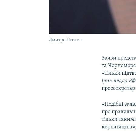
Дмитро Пєсков
Заяви предст
та Чорноморс
«тільки підтв
(
так влада РФ
прессекретар
«Подібні заяв
про правильні
тільки таким
керівництва»,