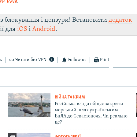
ти
VPN
.
з блокування і цензури! Встановити
додаток
ії для
iOS
і
Android
.
ь
Читати без VPN
Follow us
Print
ВІЙНА ТА КРИМ
Російська влада обіцяє закрити
морський шлях українським
БпЛА до Севастополя. Чи реально
це?