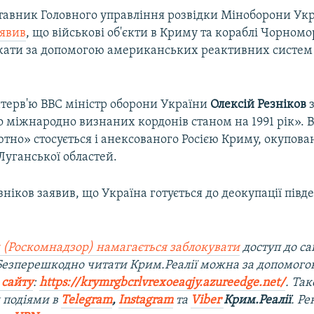
тавник Головного управління розвідки Міноборони Ук
аявив
, що військові об'єкти в Криму та кораблі Чорном
ражати за допомогою американських реактивних систем
інтерв'ю ВВС міністр оборони України
Олексій Резніков
з
о міжнародно визнаних кордонів станом на 1991 рік». В
тно» стосується і анексованого Росією Криму, окупов
Луганської областей.
ніков заявив, що Україна готується до деокупації пів
 (Роскомнадзор) намагається заблокувати
доступ до са
 Безперешкодно читати Крим.Реалії можна за допомог
 сайту
:
https://krymrgbcrlvrexoeaqjy.azureedge.net/
. Та
 подіями в
Telegram
,
Instagram
та
Viber
Крим.Реалії
. Р