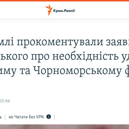
млі прокоментували зая
ького про необхідність у
иму та Чорноморському 
15:44
ь
Читати без VPN