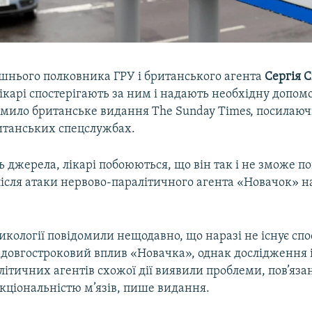
ишнього полковника ГРУ і британського агента
Сергія 
ікарі спостерігають за ним і надають необхідну допомо
омило британське видання The Sunday Times, посилаюч
итанських спецслужбах.
 джерела, лікарі побоюються, що він так і не зможе п
ісля атаки нервово-паралітичного агента «Новачок» н
сикології повідомили нещодавно, що наразі не існує спо
 довгостроковий вплив «Новачка», однак дослідження
ітичних агентів схожої дії виявили проблеми, пов’язан
нкціональністю м’язів, пише видання.