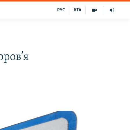
РУС
КТА
оров’я