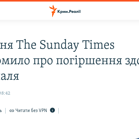
ня The Sunday Times
омило про погіршення зд
аля
08:42
ь
Читати без VPN