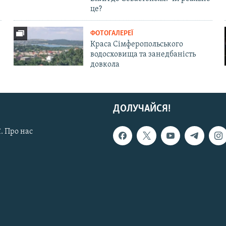
це?
ФОТОГАЛЕРЕЇ
Краса Сімферопольського
водосховища та занедбаність
довкола
ДОЛУЧАЙСЯ!
. Про нас