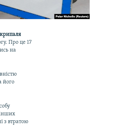
Скрипаля
гу. Про це 17
ись на
овністю
а його
собу
 інших
і з втратою