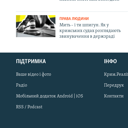
ПРАВА ЛЮДИНИ
Мить – і ти шпигун. Як у
кримських судах розглядають
звинувачення в держзраді
Русский
ПІДТРИМКА
ІНФО
Qırımtatar
Ваше відео і фото
Крим.Реалії
ДОЛУЧАЙСЯ!
Радіо
Передрук
Мобільний додаток Android | iOS
Контакти
RSS / Podcast
Усі сайти RFE/RL