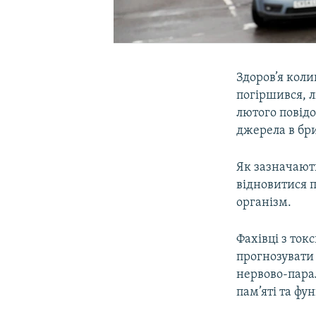
Здоров’я кол
погіршився, л
лютого повід
джерела в бр
Як зазначають
відновитися п
організм.
Фахівці з ток
прогнозувати
нервово-парал
пам’яті та фу