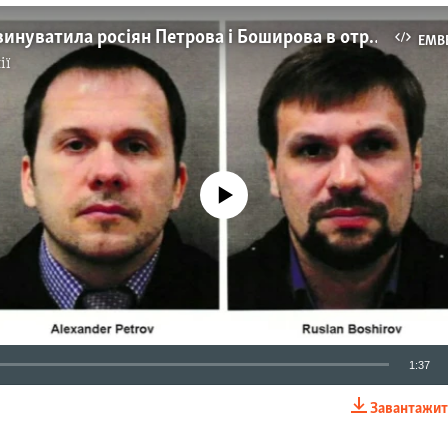
Британія звинуватила росіян Петрова і Боширова в отруєнні Скрипалів – відео
EMB
ії
No media source currently available
1:37
Завантажит
EMBED