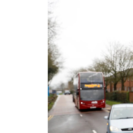
ВІДЕОУРОКИ «ELIFBE»
СВІДЧЕННЯ ОКУПАЦІЇ
УКРАЇНСЬКА ПРОБЛЕМА КРИМУ
ІНФОГРАФІКА