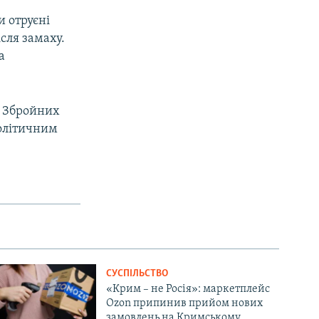
и отруєні
сля замаху.
а
у Збройних
px
width
політичним
СУСПІЛЬСТВО
«Крим – не Росія»: маркетплейс
Ozon припинив прийом нових
замовлень на Кримському