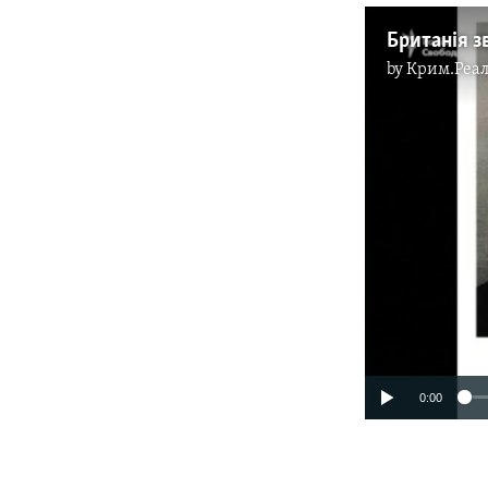
by
Крим.Реал
0:00