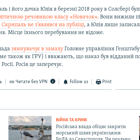
ль і його дочка Юлія в березні 2018 року в Солсбері бул
літичною речовиною класу «Новачок»
. Вони вижили пі
 Скрипаль не з’являвся на публіці
, а Юлія лише записал
я. Місце їхнього перебування не відоме.
лада
звинувачує в замаху
Головне управління Генштаб
доме також як ГРУ) і вважають, що наказ був відданий 
Росії. Росія це заперечує.
ь
Читати без VPN
Follow us
Print
ВІЙНА ТА КРИМ
Російська влада обіцяє закрити
морський шлях українським
БпЛА до Севастополя. Чи реально