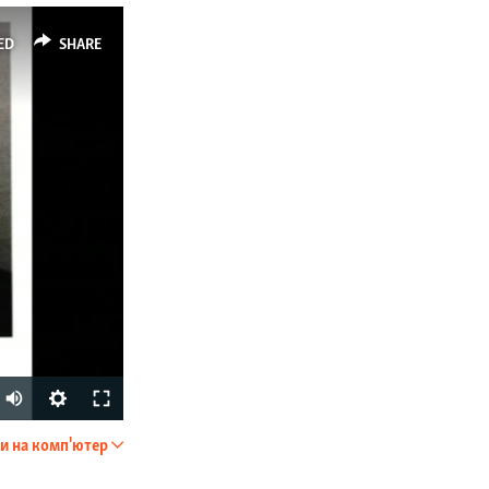
ED
SHARE
и на комп'ютер
SHARE