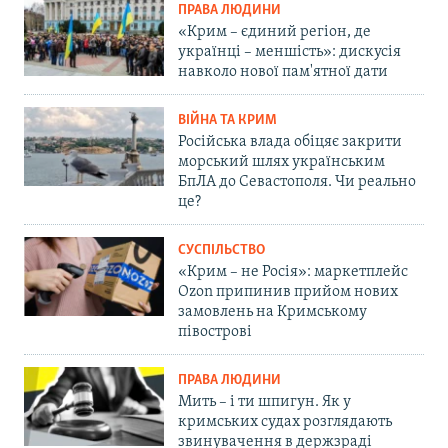
ПРАВА ЛЮДИНИ
«Крим – єдиний регіон, де
українці – меншість»: дискусія
навколо нової пам'ятної дати
ВІЙНА ТА КРИМ
Російська влада обіцяє закрити
морський шлях українським
БпЛА до Севастополя. Чи реально
це?
СУСПІЛЬСТВО
«Крим – не Росія»: маркетплейс
Ozon припинив прийом нових
замовлень на Кримському
півострові
ПРАВА ЛЮДИНИ
Мить – і ти шпигун. Як у
кримських судах розглядають
звинувачення в держзраді