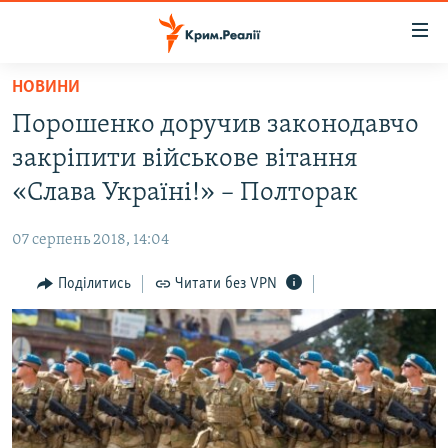
Доступність
посилання
Перейти
НОВИНИ
до
НОВИНИ
Порошенко доручив законодавчо
основного
ВОДА.КРИМ
матеріалу
закріпити військове вітання
ВІДЕО ТА ФОТО
Перейти
«Слава Україні!» – Полторак
до
ПОЛІТИКА
основної
07 серпень 2018, 14:04
БЛОГИ
навігації
Перейти
Поділитись
Читати без VPN
ПОГЛЯД
до
ІНТЕРВ'Ю
пошуку
ВСЕ ЗА ДЕНЬ
СПЕЦПРОЕКТИ
ЯК ОБІЙТИ БЛОКУВАННЯ
ДЕПОРТАЦІЯ