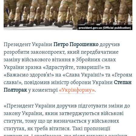
ВІДЕОУРОКИ «ELIFBE»
Русский
СВІДЧЕННЯ ОКУПАЦІЇ
Qırımtatar
УКРАЇНСЬКА ПРОБЛЕМА КРИМУ
ДОЛУЧАЙСЯ!
ІНФОГРАФІКА
Президент України
Петро Порошенко
доручив
розробити законопроект, який передбачатиме
заміну військового вітання в Збройних силах
Усі сайти RFE/RL
України зразка «Здрастуйте, товариші!» та
«Бажаємо здоров’я!» на «Слава Україні!» та «Героям
слава!», повідомив міністр оборони України
Степан
Полторак
у коментарі
«Укрінформу»
.
«Президент України доручив підготувати зміни до
закону України, яким затверджуються військові
статути, тому що це визначається у військових
статутах, як треба вітатися. Такі пропозиції