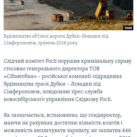
ВІДЕОУРОКИ «ELIFBE»
Русский
СВІДЧЕННЯ ОКУПАЦІЇ
Qırımtatar
УКРАЇНСЬКА ПРОБЛЕМА КРИМУ
Будівництво об'їзної дороги Дубки-Левадки під
ДОЛУЧАЙСЯ!
ІНФОГРАФІКА
Сімферополем, травень 2018 року
Слідчий комітет Росії порушив кримінальну справу
Усі сайти RFE/RL
стосовно генерального директора ТОВ
«Сібавтобан» – російської компанії-підрядника
будівництва траси Дубки – Левадки під
Сімферополем, повідомляє прес-служба
новосибірського управління Слідкому Росії.
Як зазначається, встановлено, що гендиректор,
маючи на рахунках достатню кількість коштів і
можливість виплачувати зарплату, не заплатив 446