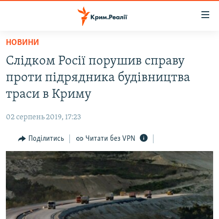
Доступність
посилання
Перейти
НОВИНИ
до
НОВИНИ
Слідком Росії порушив справу
основного
ВОДА.КРИМ
матеріалу
проти підрядника будівництва
ВІДЕО ТА ФОТО
Перейти
траси в Криму
до
ПОЛІТИКА
основної
02 серпень 2019, 17:23
БЛОГИ
навігації
Перейти
Поділитись
Читати без VPN
ПОГЛЯД
до
ІНТЕРВ'Ю
пошуку
ВСЕ ЗА ДЕНЬ
СПЕЦПРОЕКТИ
ЯК ОБІЙТИ БЛОКУВАННЯ
ДЕПОРТАЦІЯ