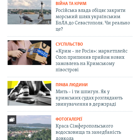
ВІЙНА ТА КРИМ
Російська влада обіцяє закрити
морський шлях українським
БпЛА до Севастополя. Чи реально
це?
СУСПІЛЬСТВО
«Крим – не Росія»: маркетплейс
Ozon припинив прийом нових
замовлень на Кримському
півострові
ПРАВА ЛЮДИНИ
Мить – і ти шпигун. Як у
кримських судах розглядають
звинувачення в держзраді
ФОТОГАЛЕРЕЇ
Краса Сімферопольського
водосховища та занедбаність
довкола