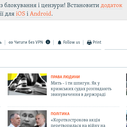
з блокування і цензури! Встановити
додаток
ії для
iOS
і
Android
.
ь
Читати без VPN
Follow us
Print
ПРАВА ЛЮДИНИ
Мить – і ти шпигун. Як у
кримських судах розглядають
звинувачення в держзраді
ПОЛІТИКА
«Короткострокова акція
перетворилася на війну на