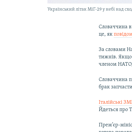
Український літак МіГ-29 у небі над сх
Словаччина ви
це, як
повідом
За словами Н
тижнів. Якщо
членом НАТО, 
Словаччина п
брак запчасти
Італійські ЗМ
Йдеться про T
Прем’єр-міні