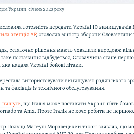
одом України, січень 2023 року
словила готовність передати Україні 10 винищувачів 
ила агенція AP
, оголосив міністр оборони Словаччини 
адя, остаточне рішення мають ухвалити впродовж кільк
 таке постачання відбудеться, Словаччина стане перш
яка надала Україні бойові літаки.
ерестала використовувати винищувачі радянського зр
н та фахівців із технічного обслуговування.
І пишуть
, що Італія може поставити Україні п'ять бойов
ornado та Amx. Проте Італія не хоче робити це першою
стр Польщі Матеуш Моравецький також заявляв, що йо