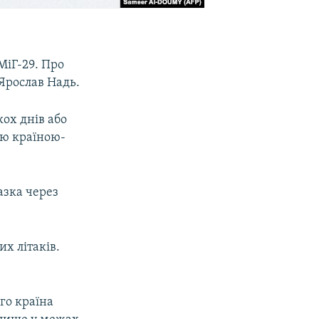
МіГ-29. Про
Ярослав Надь.
ох днів або
ою країною-
азка через
их літаків.
.
го країна