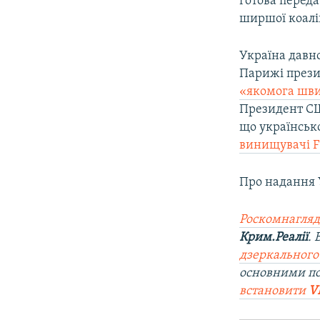
готова перед
ширшої коаліц
Україна давно
Парижі прези
«якомога шви
Президент СШ
що українськ
винищувачі F
Про надання У
Роскомнагляд
Крим.Реалії
.
дзеркального
основними п
встановити
V