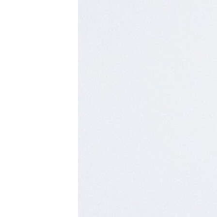
ВІДЕОУРОКИ «ELIFBE»
СВІДЧЕННЯ ОКУПАЦІЇ
УКРАЇНСЬКА ПРОБЛЕМА КРИМУ
ІНФОГРАФІКА