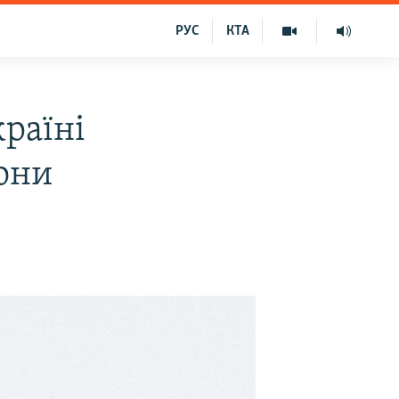
РУС
КТА
раїні
рони