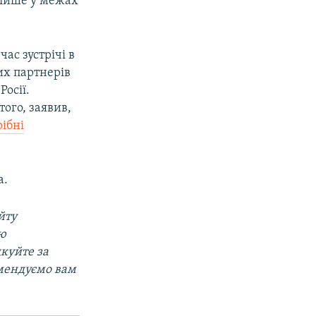
 лише у межах
ас зустрічі в
их партнерів
Росії.
ого, заявив,
рібні
а.
йту
ою
дкуйте за
мендуємо вам