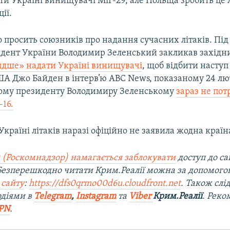
ати Україні винищувачі МіГ-29, але Польща зробить це
ії.
 просить союзників про надання сучасних літаків. Під ч
дент України Володимир Зеленський закликав західн
дше» надати Україні винищувачі
, щоб відбити наступ 
А Джо Байден в інтерв’ю ABC News, показаному 24 лют
ому президенту Володимиру Зеленському
зараз не пот
-16.
країні літаків наразі офіційно не заявила жодна країн
 (Роскомнадзор) намагається заблокувати
доступ до са
 Безперешкодно читати Крим.Реалії можна за допомог
 сайту
:
https://dfs0qrmo00d6u.cloudfront.net
. Також слі
одіями в
Telegram
,
Instagram
та
Viber
Крим.Реалії
. Ре
ко
PN
.