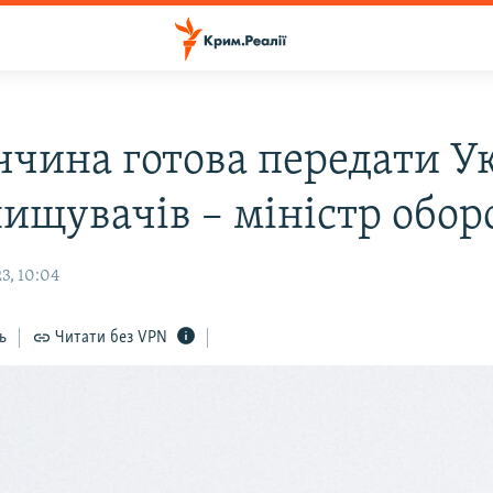
ччина готова передати Ук
нищувачів – міністр обо
3, 10:04
ь
Читати без VPN