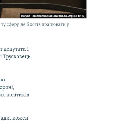
ту сферу, де б хотів працювати у
т депутати і
і Трускавець.
кі
ороні,
их політиків
 Ради, кожен