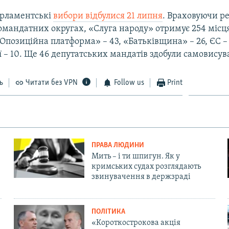
арламентські
вибори відбулися 21 липня
. Враховуючи р
омандатних округах, «Слуга народу» отримує 254 місц
Опозиційна платформа» – 43, «Батьківщина» – 26, ЄС – 
ії – 10. Ще 46 депутатських мандатів здобули самовисув
ь
Читати без VPN
Follow us
Print
ПРАВА ЛЮДИНИ
Мить – і ти шпигун. Як у
кримських судах розглядають
звинувачення в держзраді
ПОЛІТИКА
«Короткострокова акція