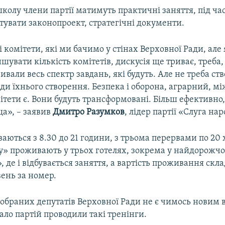
олу члени партії матимуть практичні заняття, під ча
тувати законопроект, стратегічні документи.
 комітети, які ми бачимо у стінах Верховної Ради, але
шувати кількість комітетів, дискусія ще триває, треба,
ивали весь спектр завдань, які будуть. Але не треба с
ди їхнього створення. Безпека і оборона, аграрний, 
мітети є. Вони будуть трансформовані. Більш ефективно
ща», – заявив
Дмитро Разумков
, лідер партії «Слуга нар
ваються з 8.30 до 21 години, з трьома перервами по 20
у» проживають у трьох готелях, зокрема у найдорожчо
 де і відбувається заняття, а вартість проживання скла
вень за номер.
обраних депутатів Верховної Ради не є чимось новим в
ало партій проводили такі тренінги.