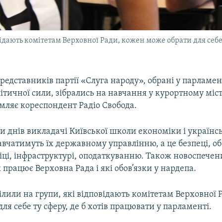
ідають комітетам Верховної Ради, кожен може обрати для себе 
редставників партії «Слуга народу», обрані у парламен
літичної сили, зібрались на навчання у курортному міст
мляє кореспондент Радіо Свобода.
 днів викладачі Київської школи економіки і українсь
вчатимуть їх державному управлінню, а це безпеці, об
ці, інфраструктурі, оподаткуванню. Також новоспечен
 працює Верховна Рада і які обов’язки у нардепа.
ілили на групи, які відповідають комітетам Верховної
ля себе ту сферу, де б хотів працювати у парламенті.