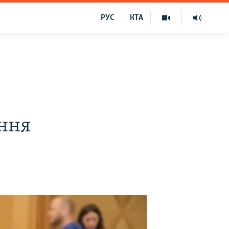
РУС
КТА
ання