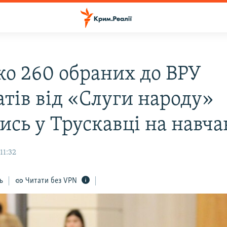
ко 260 обраних до ВРУ
атів від «Слуги народу»
лись у Трускавці на навч
11:32
ь
Читати без VPN