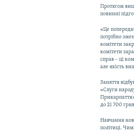
Протягом вишк
повинні підго
«Це попередні
потрібно змен
комітети закр
комітети зара
справ – ці ко
але якість ви
Заняття відбу
«Слуги народ
Прикарпаття»,
до 21 700 гри
Навчання нов
політиці. Чим