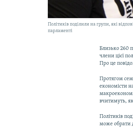
Політиків поділили на групи, які відпов
парламенті
Близько 260 п
члени цієї по
Про це повідо
Протягом семи
економісти на
макроекономі
вчитимуть, як
Політиків под
може обрати д