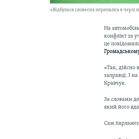
«Відбулася словесна перепалка в черзі 
На автомобіль
конфлікт за у
це повідомил
Громадськом
«Так, дійсно 
заправці. І на
Кравчук.
За словами де
який його вд
Сам парламен