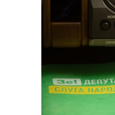
ВІДЕОУРОКИ «ELIFBE»
СВІДЧЕННЯ ОКУПАЦІЇ
УКРАЇНСЬКА ПРОБЛЕМА КРИМУ
ІНФОГРАФІКА