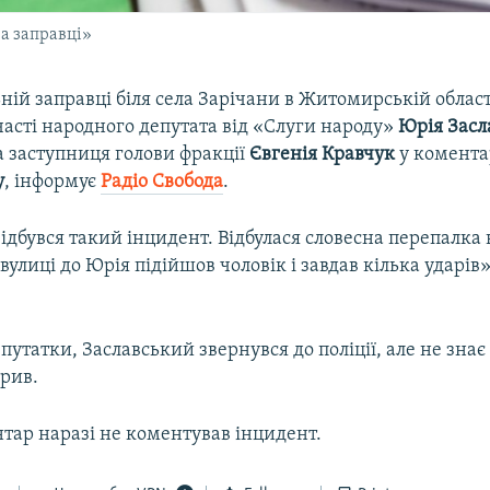
на заправці»
ній заправці біля села Зарічани в Житомирській област
часті народного депутата від «Слуги народу»
Юрія Засл
а заступниця голови фракції
Євгенія Кравчук
у комента
у
, інформує
Радіо Свобода
.
відбувся такий інцидент. Відбулася словесна перепалка 
 вулиці до Юрія підійшов чоловік і завдав кілька ударів»
путатки, Заславський звернувся до поліції, але не знає
арив.
тар наразі не коментував інцидент.