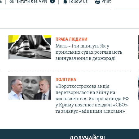
ь
Читати без VPN
Follow us
Print
ПРАВА ЛЮДИНИ
Мить – і ти шпигун. Як у
кримських судах розглядають
звинувачення в держзраді
ПОЛІТИКА
«Короткострокова акція
перетворилася на війну на
виснаження»: Як пропаганда РФ
у Криму пояснює невдачі «СВО»
та залякує «мінними атаками»
ДОЛУЧАЙСЯ!