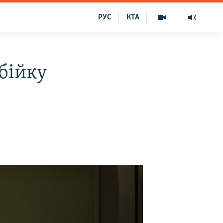
РУС
КТА
бійку