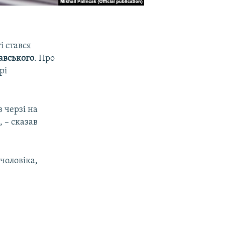
і стався
авського
. Про
рі
в черзі на
, – сказав
 чоловіка,