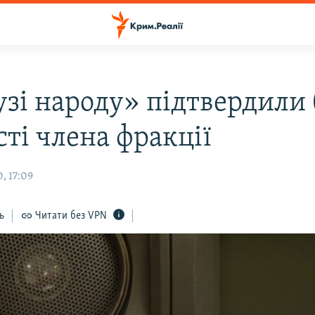
узі народу» підтвердили 
сті члена фракції
, 17:09
ь
Читати без VPN