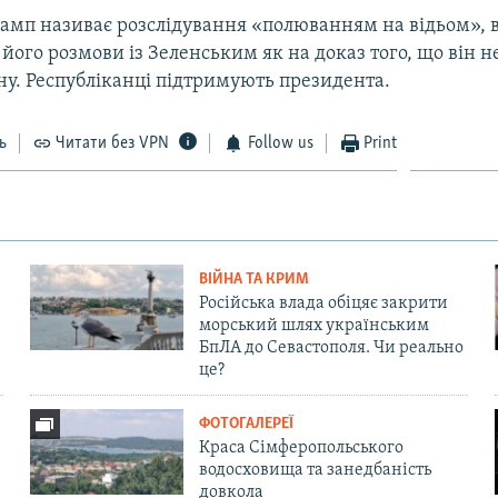
амп називає розслідування «полюванням на відьом», 
ого розмови із Зеленським як на доказ того, що він 
ну. Республіканці підтримують президента.
ь
Читати без VPN
Follow us
Print
ВІЙНА ТА КРИМ
Російська влада обіцяє закрити
морський шлях українським
БпЛА до Севастополя. Чи реально
це?
ФОТОГАЛЕРЕЇ
Краса Сімферопольського
водосховища та занедбаність
довкола