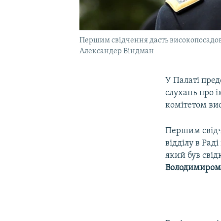
Першим свідчення дасть високопосадове
Александер Віндман
У Палаті пре
слухань про 
комітетом вис
Першим свідч
відділу в Ра
який був сві
Володимиром