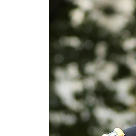
ВІДЕОУРОКИ «ELIFBE»
СВІДЧЕННЯ ОКУПАЦІЇ
УКРАЇНСЬКА ПРОБЛЕМА КРИМУ
ІНФОГРАФІКА