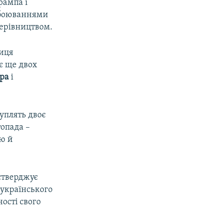
рампа і
побоюваннями
керівництвом.
ниця
ає ще двох
ера
і
уплять двоє
опада –
єю й
 стверджує
 українського
ості свого