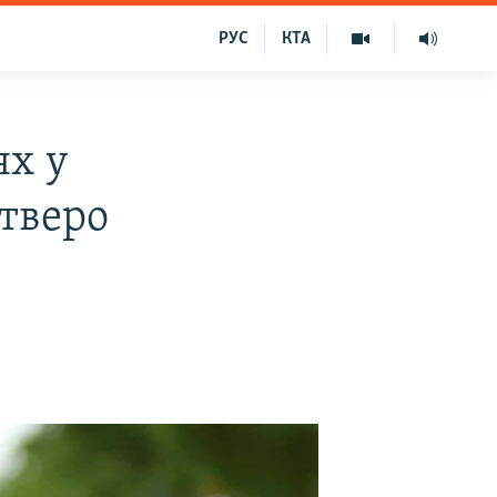
РУС
КТА
ях у
етверо