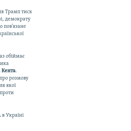
ив Трамп тиск
і, демократу
о пов’язане
країнської
аз обіймає
ника
 Кента
.
 про розмову
ля якої
 проти
 в Україні