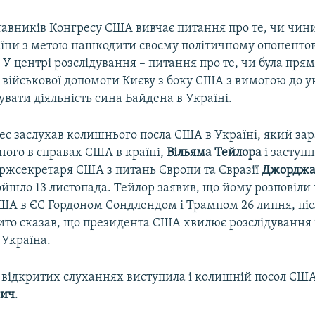
тавників Конгресу США вивчає питання про те, чи чин
аїни з метою нашкодити своєму політичному опонентов
. У центрі розслідування – питання про те, чи була прям
військової допомоги Києву з боку США з вимогою до у
увати діяльність сина Байдена в Україні.
ес заслухав колишнього посла США в Україні, який зар
ного в справах США в країні,
Вільяма Тейлора
і заступ
ржсекретаря США з питань Європи та Євразії
Джорджа
йшло 13 листопада. Тейлор заявив, що йому розповіли
ША в ЄС Гордоном Сондлендом і Трампом 26 липня, піс
ито сказав, що президента США хвилює розслідування
 Україна.
 відкритих слуханнях виступила і колишній посол США
вич
.