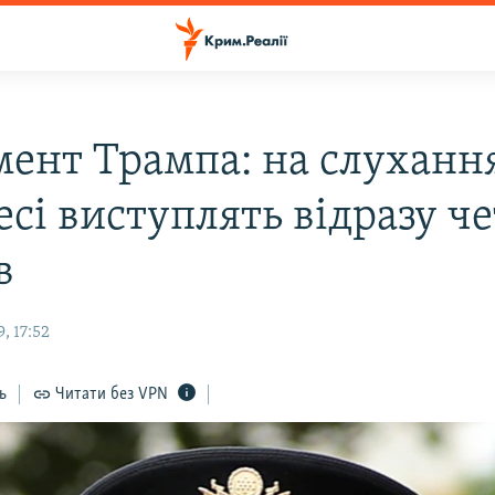
мент Трампа: на слуханн
есі виступлять відразу ч
в
, 17:52
ь
Читати без VPN