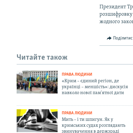
Президент Тр
розшифровку й
жодного зако
Поділитис
Читайте також
ПРАВА ЛЮДИНИ
«Крим – єдиний регіон, де
українці – меншість»: дискусія
навколо нової пам'ятної дати
ПРАВА ЛЮДИНИ
Мить – і ти шпигун. Як у
кримських судах розглядають
звинувачення в держзраді