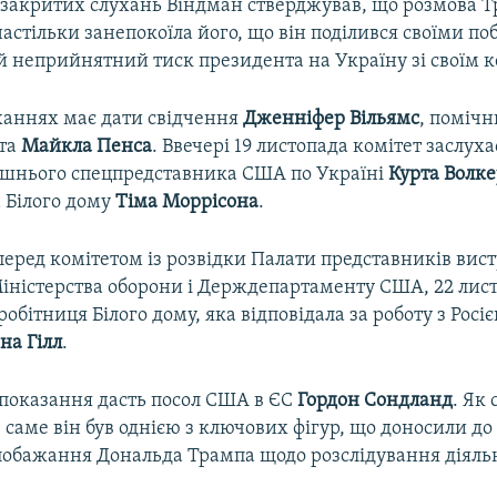
і закритих слухань Віндман стверджував, що розмова Т
астільки занепокоїла його, що він поділився своїми 
 неприйнятний тиск президента на Україну зі своїм 
ханнях має дати свідчення
Дженніфер Вільямс
, поміч
нта
Майкла Пенса
. Ввечері 19 листопада комітет заслух
лишнього спецпредставника США по Україні
Курта Волк
 Білого дому
Тіма Моррісона
.
перед комітетом із розвідки Палати представників вист
іністерства оборони і Держдепартаменту США, 22 лист
обітниця Білого дому, яка відповідала за роботу з Росі
на Гілл
.
 показання дасть посол США в ЄС
Гордон Сондланд
. Як
, саме він був однією з ключових фігур, що доносили до
побажання Дональда Трампа щодо розслідування діяльн