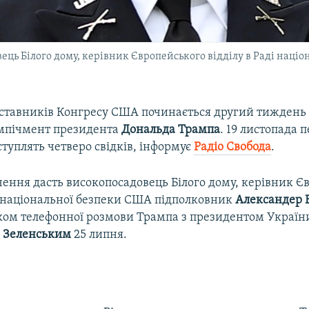
ць Білого дому, керівник Європейського відділу в Раді наці
дставників Конгресу США починається другий тиждень
імпічмент президента
Дональда Трампа
. 19 листопада 
туплять четверо свідків, інформує
Радіо Свобода
.
ення дасть високопосадовець Білого дому, керівник Є
ді національної безпеки США підполковник
Александер 
дком телефонної розмови Трампа з президентом Україн
 Зеленським
25 липня.