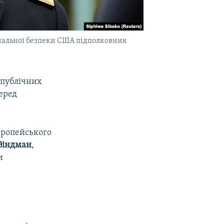
ональної безпеки США підполковник
 публічних
перед
вропейського
Віндман
,
и