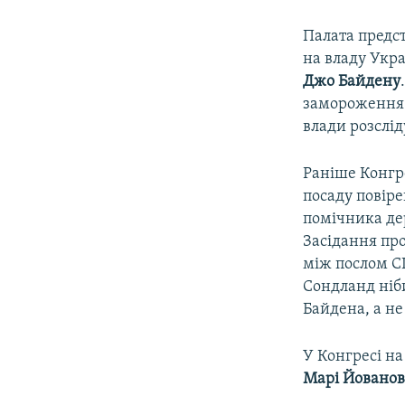
Палата предс
на владу Укр
Джо Байдену
замороження 
влади розслід
Раніше Конгр
посаду повіре
помічника де
Засідання про
між послом С
Сондланд ніб
Байдена, а не
У Конгресі на
Марі Йовано