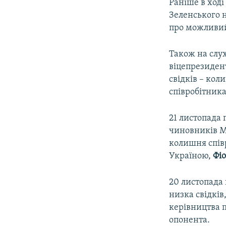
Раніше в ход
Зеленського н
про можливий
Також на слу
віцепрезиде
свідків – ко
співробітника
21 листопада 
чиновників М
колишня співр
Україною,
Фіо
20 листопада
низка свідків
керівництва 
опонента.