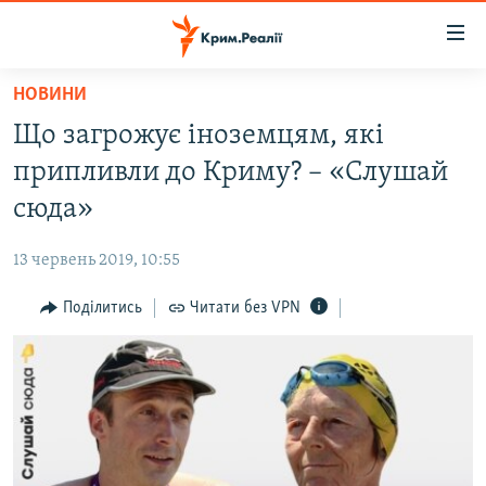
Доступність
посилання
Перейти
НОВИНИ
до
НОВИНИ
Що загрожує іноземцям, які
основного
ВОДА.КРИМ
матеріалу
припливли до Криму? – «Слушай
ВІДЕО ТА ФОТО
Перейти
сюда»
до
ПОЛІТИКА
основної
13 червень 2019, 10:55
БЛОГИ
навігації
Перейти
Поділитись
Читати без VPN
ПОГЛЯД
до
ІНТЕРВ'Ю
пошуку
ВСЕ ЗА ДЕНЬ
СПЕЦПРОЕКТИ
ЯК ОБІЙТИ БЛОКУВАННЯ
ДЕПОРТАЦІЯ