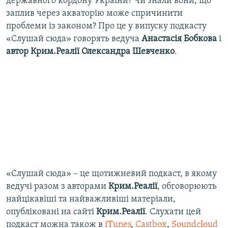
державного кордону України? Чи знали вони, що
заплив через акваторію може спричинити
проблеми із законом? Про це у випуску подкасту
«Слушай сюда» говорять ведуча
Анастасія Бобкова
і
автор Крим.Реалії Олександра Шевченко
.
«Слушай сюда» – це щотижневий подкаст, в якому
ведучі разом з авторами
Крим.Реалії
, обговорюють
найцікавіші та найважливіші матеріали,
опубліковані на сайті
Крим.Реалії
. Слухати цей
подкаст можна також в
iTunes
,
Castbox
,
Soundcloud