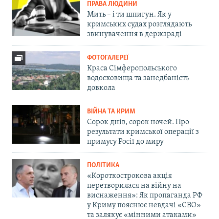
ПРАВА ЛЮДИНИ
Мить – і ти шпигун. Як у
кримських судах розглядають
звинувачення в держзраді
ФОТОГАЛЕРЕЇ
Краса Сімферопольського
водосховища та занедбаність
довкола
ВІЙНА ТА КРИМ
Сорок днів, сорок ночей. Про
результати кримської операції з
примусу Росії до миру
ПОЛІТИКА
«Короткострокова акція
перетворилася на війну на
виснаження»: Як пропаганда РФ
у Криму пояснює невдачі «СВО»
та залякує «мінними атаками»