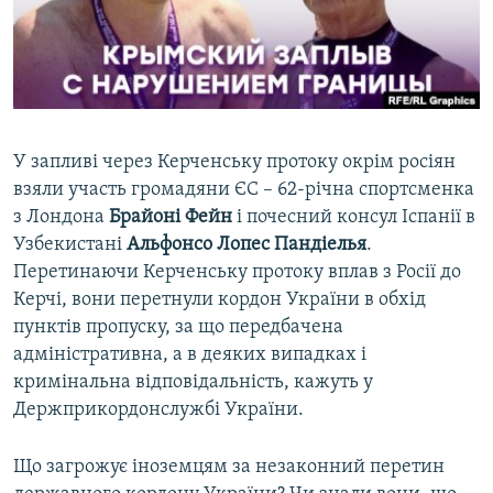
ВІДЕОУРОКИ «ELIFBE»
Русский
СВІДЧЕННЯ ОКУПАЦІЇ
Qırımtatar
УКРАЇНСЬКА ПРОБЛЕМА КРИМУ
ДОЛУЧАЙСЯ!
ІНФОГРАФІКА
У запливі через Керченську протоку окрім росіян
взяли участь громадяни ЄС – 62-річна спортсменка
з Лондона
Брайоні Фейн
і почесний консул Іспанії в
Усі сайти RFE/RL
Узбекистані
Альфонсо Лопес Пандіелья
.
Перетинаючи Керченську протоку вплав з Росії до
Керчі, вони перетнули кордон України в обхід
пунктів пропуску, за що передбачена
адміністративна, а в деяких випадках і
кримінальна відповідальність, кажуть у
Держприкордонслужбі України.
Що загрожує іноземцям за незаконний перетин