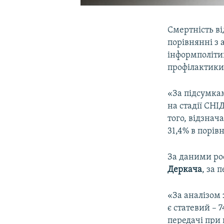
Смертність ві
порівнянні з
інформполіти
профілактики
«За підсумкам
на стадії СНІ
того, відзнач
31,4% в порів
За даними ро
Деркача
, за 
«За аналізом 
є статевий – 
передачі при