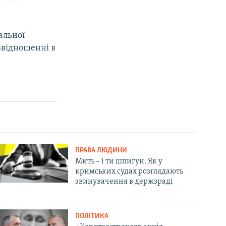
альної
іввідношенні в
ПРАВА ЛЮДИНИ
Мить – і ти шпигун. Як у
кримських судах розглядають
звинувачення в держзраді
ПОЛІТИКА