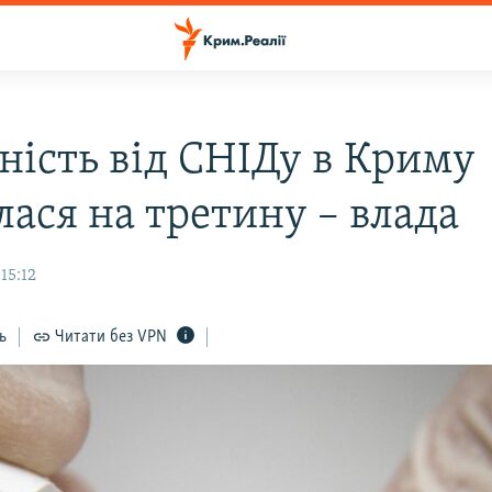
ність від СНІДу в Криму
лася на третину – влада
15:12
ь
Читати без VPN