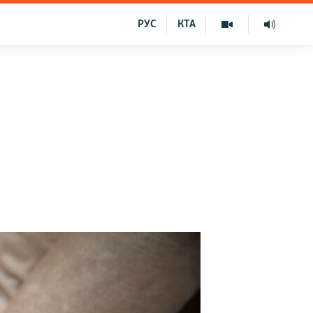
РУС
КТА