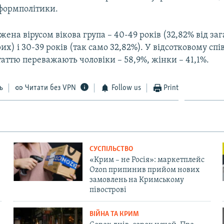
нформполітики.
ена вірусом вікова група – 40-49 років (32,82% від заг
рих) і 30-39 років (так само 32,82%). У відсотковому сп
статтю переважають чоловіки – 58,9%, жінки – 41,1%.
ь
Читати без VPN
Follow us
Print
СУСПІЛЬСТВО
«Крим – не Росія»: маркетплейс
Ozon припинив прийом нових
замовлень на Кримському
півострові
ВІЙНА ТА КРИМ