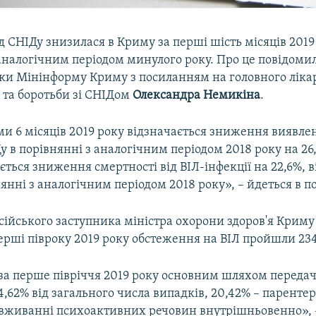
д СНІДу знизилася в Криму за перші шість місяців 2019
 аналогічним періодом минулого року. Про це повідоми
ки Мінінформу Криму з посиланням на головного ліка
 та боротьби зі СНІДом
Олександра Немикіна
.
и 6 місяців 2019 року відзначається зниження виявлен
Ду в порівнянні з аналогічним періодом 2018 року на 26
ається зниження смертності від ВІЛ-інфекції на 22,6%, в
нянні з аналогічним періодом 2018 року», – йдеться в п
сійського заступника міністра охорони здоров'я Крим
перші півроку 2019 року обстеження на ВІЛ пройшли 234,
за перше півріччя 2019 року основним шляхом передачі
74,62% від загального числа випадків, 20,42% – парент
 вживанні психоактивних речовин внутрішньовенно», 