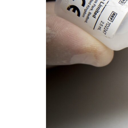
ВІДЕОУРОКИ «ELIFBE»
СВІДЧЕННЯ ОКУПАЦІЇ
УКРАЇНСЬКА ПРОБЛЕМА КРИМУ
ІНФОГРАФІКА