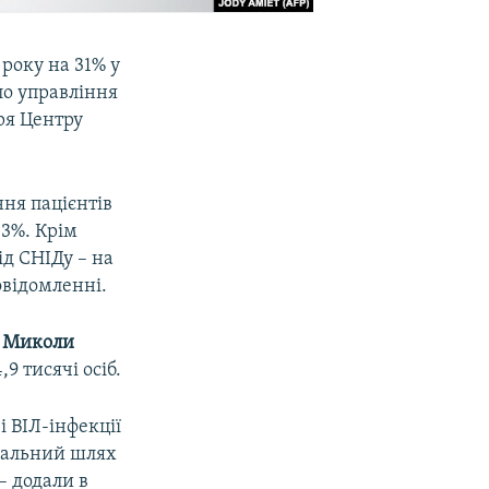
 року на 31% у
ло управління
ря Центру
ня пацієнтів
,3%. Крім
ід СНІДу – на
овідомленні.
у
Миколи
9 тисячі осіб.
 ВІЛ-інфекції
еральний шлях
– додали в