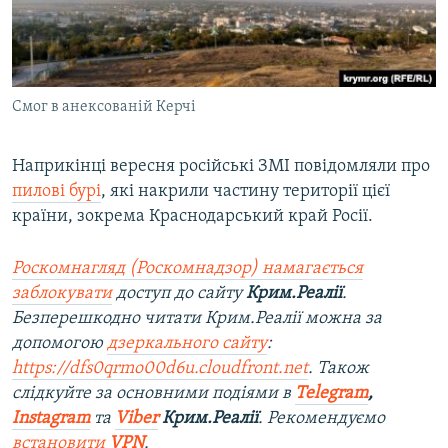
Смог в анексованій Керчі
Наприкінці вересня російські ЗМІ повідомляли про
пилові бурі
, які накрили частину території цієї
країни, зокрема Краснодарський край Росії.
Роскомнагляд (Роскомнадзор) намагається
заблокувати
доступ до сайту
Крим.Реалії
.
Безперешкодно читати Крим.Реалії можна за
допомогою
дзеркального сайту
:
https://dfs0qrmo00d6u.cloudfront.net
. Також
слідкуйте за основними подіями в
Telegram
,
Instagram
та
Viber
Крим.Реалії
. Рекомендуємо
встановити
VPN
.