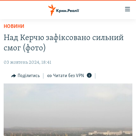
Доступність
посилання
Перейти
НОВИНИ
до
НОВИНИ
Над Керчю зафіксовано сильний
основного
ВОДА.КРИМ
матеріалу
смог (фото)
ВІДЕО ТА ФОТО
Перейти
до
03 жовтень 2024, 18:41
ПОЛІТИКА
основної
БЛОГИ
Поділитись
Читати без VPN
навігації
Перейти
ПОГЛЯД
до
ІНТЕРВ'Ю
пошуку
ВСЕ ЗА ДЕНЬ
СПЕЦПРОЕКТИ
ЯК ОБІЙТИ БЛОКУВАННЯ
ДЕПОРТАЦІЯ