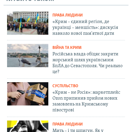
ПРАВА ЛЮДИНИ
«Крим – єдиний регіон, де
українці – меншість»: дискусія
навколо нової пам'ятної дати
ВІЙНА ТА КРИМ
Російська влада обіцяє закрити
морський шлях українським
БпЛА до Севастополя. Чи реально
це?
СУСПІЛЬСТВО
«Крим – не Росія»: маркетплейс
Ozon припинив прийом нових
замовлень на Кримському
півострові
ПРАВА ЛЮДИНИ
Мить – і ти шпигун. Як у