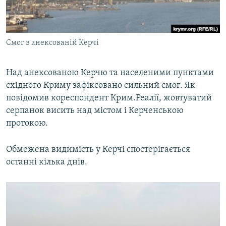
ВІДЕОУРОКИ «ELIFBE»
Русский
СВІДЧЕННЯ ОКУПАЦІЇ
Qırımtatar
Смог в анексованій Керчі
УКРАЇНСЬКА ПРОБЛЕМА КРИМУ
ДОЛУЧАЙСЯ!
ІНФОГРАФІКА
Над анексованою Керчю та населеними пунктами
східного Криму зафіксовано сильний смог. Як
повідомив кореспондент Крим.Реалії, жовтуватий
Усі сайти RFE/RL
серпанок висить над містом і Керченською
протокою.
Обмежена видимість у Керчі спостерігається
останні кілька днів.