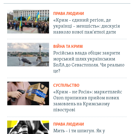
ПРАВА ЛЮДИНИ
«Крим – єдиний регіон, де
українці – меншість»: дискусія
навколо нової пам'ятної дати
ВІЙНА ТА КРИМ
Російська влада обіцяє закрити
морський шлях українським
БпЛА до Севастополя. Чи реально
це?
СУСПІЛЬСТВО
«Крим – не Росія»: маркетплейс
Ozon припинив прийом нових
замовлень на Кримському
півострові
ПРАВА ЛЮДИНИ
Мить – і ти шпигун. Як у