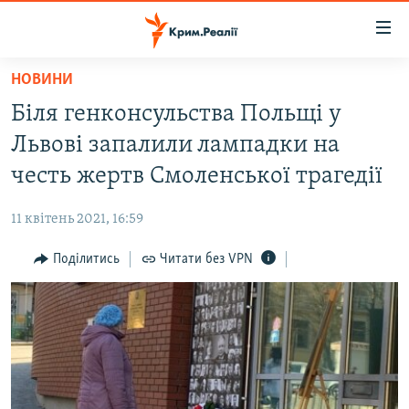
Доступність
посилання
Перейти
НОВИНИ
до
НОВИНИ
Біля генконсульства Польщі у
основного
ВОДА.КРИМ
матеріалу
Львові запалили лампадки на
ВІДЕО ТА ФОТО
Перейти
честь жертв Смоленської трагедії
до
ПОЛІТИКА
основної
11 квітень 2021, 16:59
БЛОГИ
навігації
Перейти
Поділитись
Читати без VPN
ПОГЛЯД
до
ІНТЕРВ'Ю
пошуку
ВСЕ ЗА ДЕНЬ
СПЕЦПРОЕКТИ
ЯК ОБІЙТИ БЛОКУВАННЯ
ДЕПОРТАЦІЯ