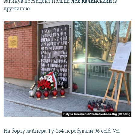
загинув президент Польщі
Лех Качинський
із
дружиною.
На борту лайнера Ту-154 перебували 96 осіб. Усі