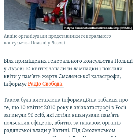
ВІДЕОУРОКИ «ELIFBE»
Русский
СВІДЧЕННЯ ОКУПАЦІЇ
Qırımtatar
УКРАЇНСЬКА ПРОБЛЕМА КРИМУ
Акцію організували представники генерального
ДОЛУЧАЙСЯ!
ІНФОГРАФІКА
консульства Польщі у Львові
Біля приміщення генерального консульства Польщі
Усі сайти RFE/RL
у Львові 10 квітня запалили лампадки і поклали
квіти у пам’ять жертв Смоленської катастрофи,
інформує
Радіо Свобода.
Також була виставлена інформаційна таблиця про
те, що 10 квітня 2010 року в авіакатастрофі в Росії
загинули 96 осіб, які летіли вшанували пам’ять
польських офіцерів, вбитих за наказом органів
радянської влади у Катині. Під Смоленськом