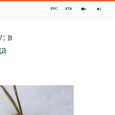
РУС
КТА
: в
да