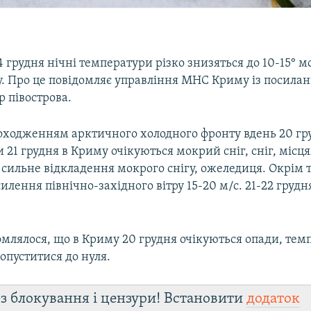
 грудня нічні температури різко знизяться до 10-15° мо
зу. Про це повідомляє управління МНС Криму із посила
 півострова.
проходженням арктичного холодного фронту вдень 20 гр
 21 грудня в Криму очікуються мокрий сніг, сніг, міс
 сильне відкладення мокрого снігу, ожеледиця. Окрім т
силення північно-західного вітру 15-20 м/с. 21-22 грудн
омлялося, що в Криму 20 грудня очікуються опади, тем
опуститися до нуля.
з блокування і цензури! Встановити
додаток