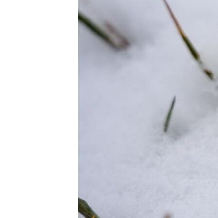
ВІДЕОУРОКИ «ELIFBE»
СВІДЧЕННЯ ОКУПАЦІЇ
УКРАЇНСЬКА ПРОБЛЕМА КРИМУ
ІНФОГРАФІКА