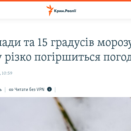
ади та 15 градусів морозу
 різко погіршиться пого
 10:59
ь
Читати без VPN