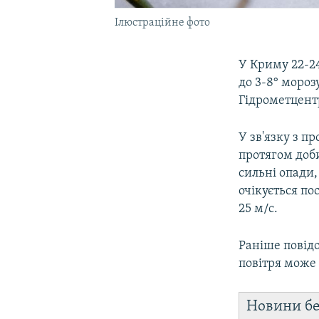
Ілюстраційне фото
У Криму 22-24
до 3-8° моро
Гідрометцентр
У зв'язку з 
протягом доби
сильні опади,
очікується по
25 м/с.
Раніше повід
повітря може 
Новини бе