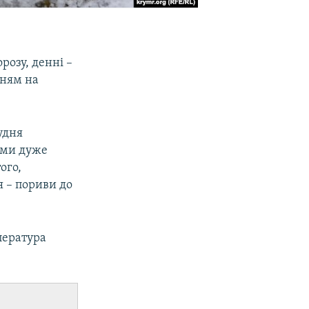
розу, денні –
нням на
удня
цями дуже
ого,
я – пориви до
пература