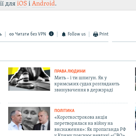
ії для
iOS
і
Android
.
ь
Читати без VPN
Follow us
Print
ПРАВА ЛЮДИНИ
Мить – і ти шпигун. Як у
кримських судах розглядають
звинувачення в держзраді
ПОЛІТИКА
«Короткострокова акція
перетворилася на війну на
виснаження»: Як пропаганда РФ
у Криму пояснює невдачі «СВО»