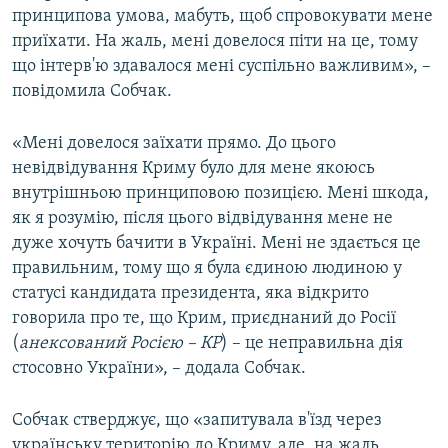
принципова умова, мабуть, щоб спровокувати мене
приїхати. На жаль, мені довелося піти на це, тому
що інтерв'ю здавалося мені суспільно важливим», –
повідомила Собчак.
«Мені довелося заїхати прямо. До цього
невідвідування Криму було для мене якоюсь
внутрішньою принциповою позицією. Мені шкода,
як я розумію, після цього відвідування мене не
дуже хочуть бачити в Україні. Мені не здається це
правильним, тому що я була єдиною людиною у
статусі кандидата президента, яка відкрито
говорила про те, що Крим, приєднаний до Росії
(
анексований Росією – КР
) – це неправильна дія
стосовно України», – додала Собчак.
Собчак стверджує, що «запитувала в'їзд через
українську територію до Криму, але, на жаль,