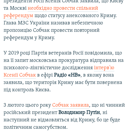
президенти Росії Ксенія Собчак заявила, що Києву
та Москві
необхідно провести спільний
референдум
щодо статусу анексованого Криму.
Глава МЗС України називав небезпечною
пропозицію Собчак провести повторний
референдум у Криму.
У 2019 році Партія ветеранів Росії повідомила, що
на її запит московська прокуратура відправила на
психолого-лінгвістичне дослідження
інтерв'ю
Ксенії Собчак
в ефірі
Радіо «НВ»
, в якому вона
заявила, що територія Криму має бути повернена
під контроль Києва.
3 лютого цього року
Собчак заявила
, що ні чинний
російський президент
Володимир Путін
, ні
наступний не відмовляться від Криму, бо це буде
політичним самогубством.