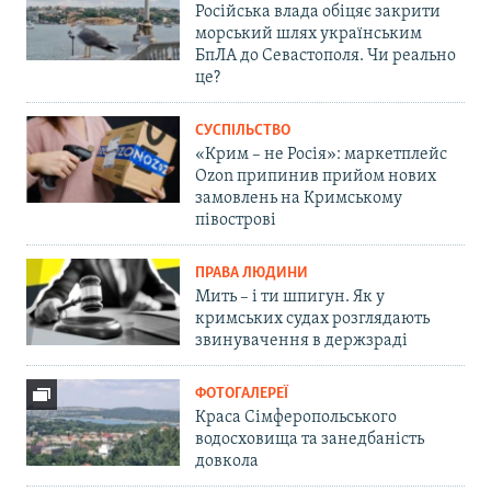
Російська влада обіцяє закрити
морський шлях українським
БпЛА до Севастополя. Чи реально
це?
СУСПІЛЬСТВО
«Крим – не Росія»: маркетплейс
Ozon припинив прийом нових
замовлень на Кримському
півострові
ПРАВА ЛЮДИНИ
Мить – і ти шпигун. Як у
кримських судах розглядають
звинувачення в держзраді
ФОТОГАЛЕРЕЇ
Краса Сімферопольського
водосховища та занедбаність
довкола