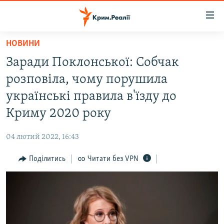
Доступність
посилання
Перейти
НОВИНИ
до
НОВИНИ
Заради Поклонської: Собчак
основного
ВОДА.КРИМ
матеріалу
розповіла, чому порушила
ВІДЕО ТА ФОТО
Перейти
українські правила в'їзду до
до
ПОЛІТИКА
Криму 2020 року
основної
БЛОГИ
навігації
04 лютий 2022, 16:43
Перейти
ПОГЛЯД
до
Поділитись
Читати без VPN
ІНТЕРВ'Ю
пошуку
ВСЕ ЗА ДЕНЬ
СПЕЦПРОЕКТИ
ЯК ОБІЙТИ БЛОКУВАННЯ
ДЕПОРТАЦІЯ