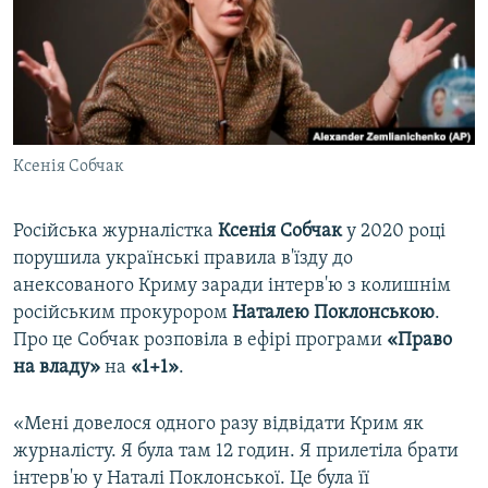
ВІДЕОУРОКИ «ELIFBE»
Русский
СВІДЧЕННЯ ОКУПАЦІЇ
Qırımtatar
УКРАЇНСЬКА ПРОБЛЕМА КРИМУ
ДОЛУЧАЙСЯ!
ІНФОГРАФІКА
Ксенія Собчак
Російська журналістка
Ксенія Собчак
у 2020 році
Усі сайти RFE/RL
порушила українські правила в'їзду до
анексованого Криму заради інтерв'ю з колишнім
російським прокурором
Наталею Поклонською
.
Про це Собчак розповіла в ефірі програми
«Право
на владу»
на
«1+1»
.
«Мені довелося одного разу відвідати Крим як
журналісту. Я була там 12 годин. Я прилетіла брати
інтерв'ю у Наталі Поклонської. Це була її