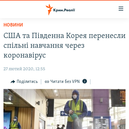
Доступність
посилання
Перейти
НОВИНИ
до
НОВИНИ
США та Південна Корея перенесли
основного
ВОДА.КРИМ
матеріалу
спільні навчання через
ВІДЕО ТА ФОТО
Перейти
коронавірус
до
ПОЛІТИКА
основної
27 лютий 2020, 12:55
БЛОГИ
навігації
Перейти
Поділитись
Читати без VPN
ПОГЛЯД
до
ІНТЕРВ'Ю
пошуку
ВСЕ ЗА ДЕНЬ
СПЕЦПРОЕКТИ
ЯК ОБІЙТИ БЛОКУВАННЯ
ДЕПОРТАЦІЯ