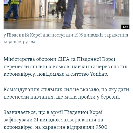
ВІДЕОУРОКИ «ELIFBE»
Русский
СВІДЧЕННЯ ОКУПАЦІЇ
Qırımtatar
УКРАЇНСЬКА ПРОБЛЕМА КРИМУ
у Південній Кореї діагностували 1595 випадків зараження
ДОЛУЧАЙСЯ!
ІНФОГРАФІКА
коронавірусом
Міністерства оборони США та Південної Кореї
Усі сайти RFE/RL
перенесли спільні військові навчання через спалах
коронавірусу, повідомляє агентство Yonhap.
Командування спільних сил не вказало, на яку дати
перенесли навчання, що мали пройти у березні.
Зазначається, що в армії Південної Кореї
зафіксували 21 випадок захворювання на
коронавірус, на карантин відправили 9500