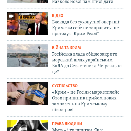
навколо нової пам'ятної дати
ВІДЕО
Блокада без сухопутної операції:
Крим сам себе не заправить і не
прогодує | Крим.Реалії
ВІЙНА ТА КРИМ
Російська влада обіцяє закрити
морський шлях українським
БпЛА до Севастополя. Чи реально
це?
СУСПІЛЬСТВО
«Крим – не Росія»: маркетплейс
Ozon припинив прийом нових
замовлень на Кримському
півострові
ПРАВА ЛЮДИНИ
Мить – і ти шпигун. Як у