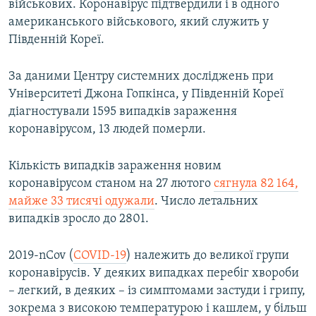
військових. Коронавірус підтвердили і в одного
американського військового, який служить у
Південній Кореї.
За даними Центру системних досліджень при
Університеті Джона Гопкінса, у Південній Кореї
діагностували 1595 випадків зараження
коронавірусом, 13 людей померли.
Кількість випадків зараження новим
коронавірусом станом на 27 лютого
сягнула 82 164,
майже 33 тисячі одужали
. Число летальних
випадків зросло до 2801.
2019-nCov (
COVID-19
) належить до великої групи
коронавірусів. У деяких випадках перебіг хвороби
– легкий, в деяких – із симптомами застуди і грипу,
зокрема з високою температурою і кашлем, у більш