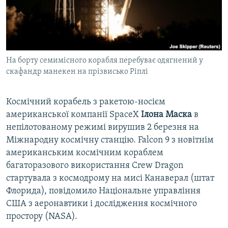
ВІДЕОУРОКИ «ELIFBE»
Русский
СВІДЧЕННЯ ОКУПАЦІЇ
Qırımtatar
УКРАЇНСЬКА ПРОБЛЕМА КРИМУ
На борту семимісного корабля перебуває одягнений у
ДОЛУЧАЙСЯ!
ІНФОГРАФІКА
скафандр манекен на прізвисько Ріплі
Космічний корабель з ракетою-носієм
Усі сайти RFE/RL
американської компанії SpaceX
Ілона Маска
в
непілотованому режимі вирушив 2 березня на
Міжнародну космічну станцію. Falcon 9 з новітнім
американським космічним кораблем
багаторазового використання Crew Dragon
стартувала з космодрому на мисі Канаверал (штат
Флорида), повідомило Національне управління
США з аеронавтики і дослідження космічного
простору (NASA).