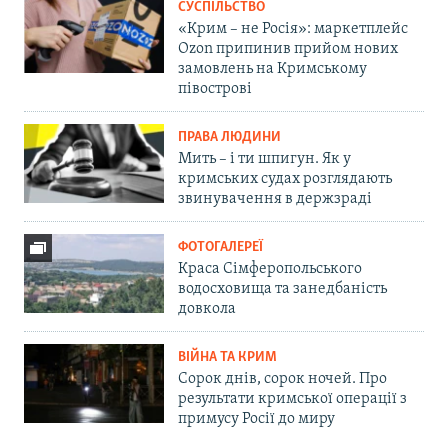
СУСПІЛЬСТВО
«Крим – не Росія»: маркетплейс
Ozon припинив прийом нових
замовлень на Кримському
півострові
ПРАВА ЛЮДИНИ
Мить – і ти шпигун. Як у
кримських судах розглядають
звинувачення в держзраді
ФОТОГАЛЕРЕЇ
Краса Сімферопольського
водосховища та занедбаність
довкола
ВІЙНА ТА КРИМ
Сорок днів, сорок ночей. Про
результати кримської операції з
примусу Росії до миру