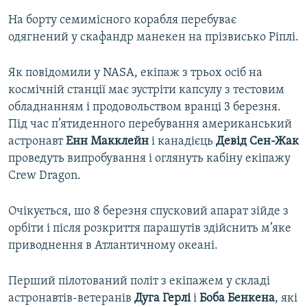
На борту семимісного корабля перебуває
одягнений у скафандр манекен на прізвисько Ріплі.
Як повідомили у NASA, екіпаж з трьох осіб на
космічній станції має зустріти капсулу з тестовим
обладнанням і продовольством вранці 3 березня.
Під час п’ятиденного перебування американський
астронавт
Енн Макклейн
і канадієць
Девід Сен-Жак
проведуть випробування і оглянуть кабіну екіпажу
Crew Dragon.
Очікується, шо 8 березня спусковий апарат зійде з
орбіти і після розкриття парашутів здійснить м’яке
приводнення в Атлантичному океані.
Перший пілотований політ з екіпажем у складі
астронавтів-ветеранів
Дуга Герлі
і
Боба Бенкена
, які