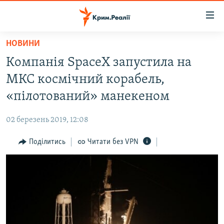
Доступність
посилання
Перейти
НОВИНИ
до
НОВИНИ
Компанія SpaceX запустила на
основного
ВОДА.КРИМ
матеріалу
МКС космічний корабель,
ВІДЕО ТА ФОТО
Перейти
«пілотований» манекеном
до
ПОЛІТИКА
основної
02 березень 2019, 12:08
БЛОГИ
навігації
Перейти
Поділитись
Читати без VPN
ПОГЛЯД
до
ІНТЕРВ'Ю
пошуку
ВСЕ ЗА ДЕНЬ
СПЕЦПРОЕКТИ
ЯК ОБІЙТИ БЛОКУВАННЯ
ДЕПОРТАЦІЯ