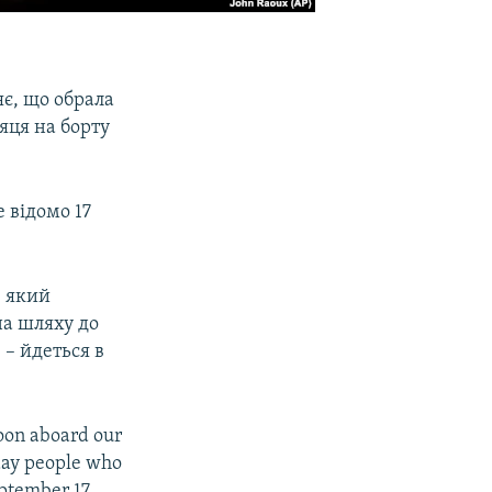
є, що обрала
яця на борту
е відомо 17
, який
на шляху до
 – йдеться в
Moon aboard our
day people who
ptember 17.