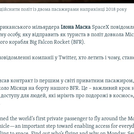
 здійснити політ із двома пасажирами наприкінці 2018 року
риканського мільярдера
Ілона Маска
SpaceX повідомля
у особу, яку відправить як туриста в політ довкола Міс
ого корабля Big Falcon Rocket (BFR).
овідомленні компанії у Twitter, хто летить і чому, стан
исав контракт із першим у світі приватним пасажиром
оло Місяця на борту нашого BFR. Це – важливий крок 
доступу для людей, які мріють про подорожі в космос»,
.
ned the world’s first private passenger to fly around the 
hicle—an important step toward enabling access for every
ling to space. Find out who’s flying and why on Monday, Se