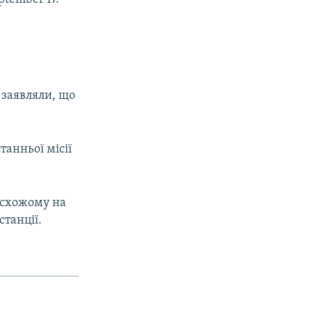
 заявляли, що
танньої місії
, схожому на
станції.