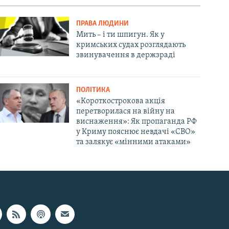
ПРАВА ЛЮДИНИ
Мить – і ти шпигун. Як у
кримських судах розглядають
звинувачення в держзраді
ПОЛІТИКА
«Короткострокова акція
перетворилася на війну на
виснаження»: Як пропаганда РФ
у Криму пояснює невдачі «СВО»
та залякує «мінними атаками»