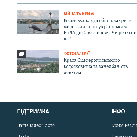
ВІЙНА ТА КРИМ
Російська влада обіцяє закрити
морський шлях українським
БпЛА до Севастополя. Чи реально
це?
ФОТОГАЛЕРЕЇ
Краса Сімферопольського
водосховища та занедбаність
довкола
Русский
ПІДТРИМКА
ІНФО
Qırımtatar
Ваше відео і фото
Крим.Реалії
ДОЛУЧАЙСЯ!