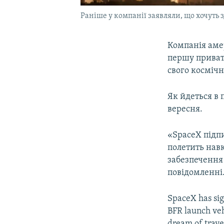
Раніше у компанії заявляли, що хочуть
Компанія аме
першу приватн
свого космічн
Як йдеться в п
вересня.
«SpaceX підп
полетить навк
забезпечення 
повідомленні
SpaceX has sig
BFR launch ve
dream of trave