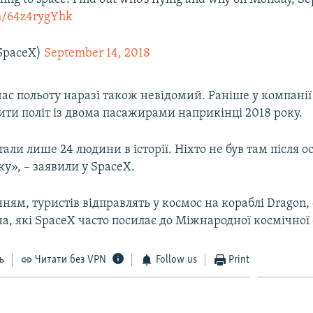
om/64z4rygYhk
SpaceX)
September 14, 2018
ас польоту наразі також невідомий. Раніше у компанії
ити політ із двома пасажирами наприкінці 2018 року.
тали лише 24 людини в історії. Ніхто не був там після ос
ку», – заявили у SpaceX.
ням, туристів відправлять у космос на кораблі Dragon
а, які SpaceX часто посилає до Міжнародної космічної 
ь
Читати без VPN
Follow us
Print