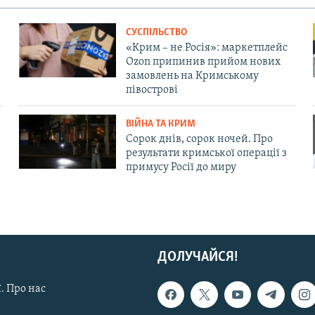
СУСПІЛЬСТВО
«Крим – не Росія»: маркетплейс
Ozon припинив прийом нових
замовлень на Кримському
півострові
ВІЙНА ТА КРИМ
Сорок днів, сорок ночей. Про
результати кримської операції з
примусу Росії до миру
ДОЛУЧАЙСЯ!
. Про нас