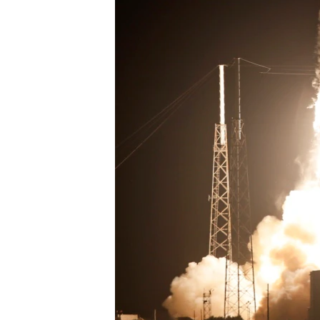
ВІДЕОУРОКИ «ELIFBE»
СВІДЧЕННЯ ОКУПАЦІЇ
УКРАЇНСЬКА ПРОБЛЕМА КРИМУ
ІНФОГРАФІКА