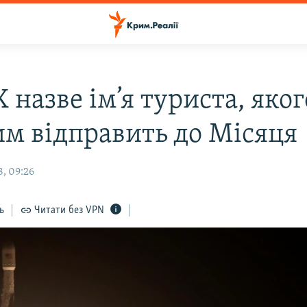
 назве ім’я туриста, яког
м відправить до Місяця
8, 09:26
ь
Читати без VPN