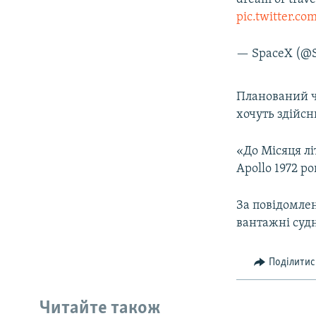
pic.twitter.c
— SpaceX (@
Планований ч
хочуть здійсн
«До Місяця лі
Apollo 1972 ро
За повідомлен
вантажні судн
Поділитис
Читайте також