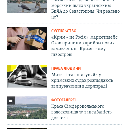
Російська влада обіцяє закрити
морський шлях українським
БпЛА до Севастополя. Чи реально
це?
СУСПІЛЬСТВО
«Крим – не Росія»: маркетплейс
Ozon припинив прийом нових
замовлень на Кримському
півострові
ПРАВА ЛЮДИНИ
Мить – і ти шпигун. Як у
кримських судах розглядають
звинувачення в держзраді
ФОТОГАЛЕРЕЇ
Краса Сімферопольського
водосховища та занедбаність
довкола