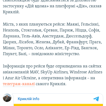
самоізоляцією буде здійснюватися за допомогою
застосунку «Дій вдома» на платформі «Дія», сказав
Криклій.
Міста, з яких плануються рейси: Маямі, Гельсінкі,
Неаполь, Стокгольм, Єреван, Париж, Ніцца, Софія,
Ларнака, Тель-Авів, Амстердам, Дюссельдорф,
Цюрих, Лісабон, Женева, Дубай, Франкфурт, Прага,
Мілан, Торонто, Осло, Аліканте, Ер-Ріяд, Бангкок,
Пхукет, Балі, – повідомило міністерство.
Інформація про рейси буде оприлюднена на сайтах
авіакомпаній МАУ, SkyUp Airlines, Windrose Airlines
і Azur Air Ukraine, а оперативна інформація – на
телеграм-каналі
самого Криклія.