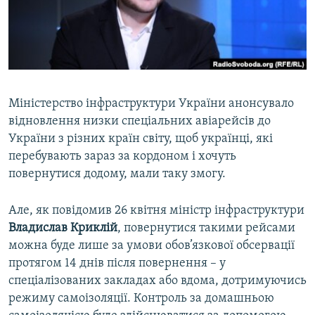
ВІДЕОУРОКИ «ELIFBE»
Русский
СВІДЧЕННЯ ОКУПАЦІЇ
Qırımtatar
УКРАЇНСЬКА ПРОБЛЕМА КРИМУ
ДОЛУЧАЙСЯ!
ІНФОГРАФІКА
Міністерство інфраструктури України анонсувало
відновлення низки спеціальних авіарейсів до
України з різних країн світу, щоб українці, які
Усі сайти RFE/RL
перебувають зараз за кордоном і хочуть
повернутися додому, мали таку змогу.
Але, як повідомив 26 квітня міністр інфраструктури
Владислав Криклій
, повернутися такими рейсами
можна буде лише за умови обов’язкової обсервації
протягом 14 днів після повернення – у
спеціалізованих закладах або вдома, дотримуючись
режиму самоізоляції. Контроль за домашньою