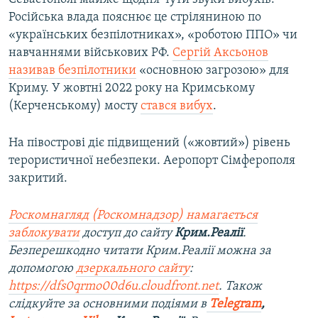
Російська влада пояснює це стріляниною по
«українських безпілотниках», «роботою ППО» чи
навчаннями військових РФ.
Сергій Аксьонов
називав безпілотники
«основною загрозою» для
Криму. У жовтні 2022 року на Кримському
(Керченському) мосту
стався вибух
.
На півострові діє підвищений («жовтий») рівень
терористичної небезпеки. Аеропорт Сімферополя
закритий.
Роскомнагляд (Роскомнадзор) намагається
заблокувати
доступ до сайту
Крим.Реалії
.
Безперешкодно читати Крим.Реалії можна за
допомогою
дзеркального сайту
:
https://dfs0qrmo00d6u.cloudfront.net
. Також
слідкуйте за основними подіями в
Telegram
,