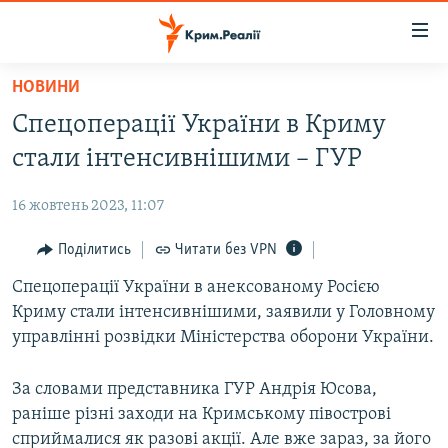
Доступність
посилання
Перейти
НОВИНИ
до
НОВИНИ
Спецоперації України в Криму
основного
ВОДА.КРИМ
матеріалу
стали інтенсивнішими – ГУР
ВІДЕО ТА ФОТО
Перейти
до
16 жовтень 2023, 11:07
ПОЛІТИКА
основної
БЛОГИ
Поділитись
Читати без VPN
навігації
Перейти
ПОГЛЯД
Спецоперації України в анексованому Росією
до
Криму стали інтенсивнішими, заявили у Головному
ІНТЕРВ'Ю
пошуку
управлінні розвідки Міністерства оборони України.
ВСЕ ЗА ДЕНЬ
За словами представника ГУР Андрія Юсова,
СПЕЦПРОЕКТИ
раніше різні заходи на Кримському півострові
ЯК ОБІЙТИ БЛОКУВАННЯ
ДЕПОРТАЦІЯ
сприймалися як разові акції. Але вже зараз, за його