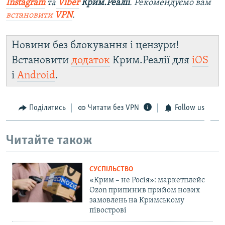
Instagram
та
Viber
Крим.Реалії
. Рекомендуємо вам
встановити
VPN
.
Новини без блокування і цензури!
Встановити
додаток
Крим.Реалії для
iOS
і
Android
.
Поділитись
Читати без VPN
Follow us
Читайте також
СУСПІЛЬСТВО
«Крим – не Росія»: маркетплейс
Ozon припинив прийом нових
замовлень на Кримському
півострові