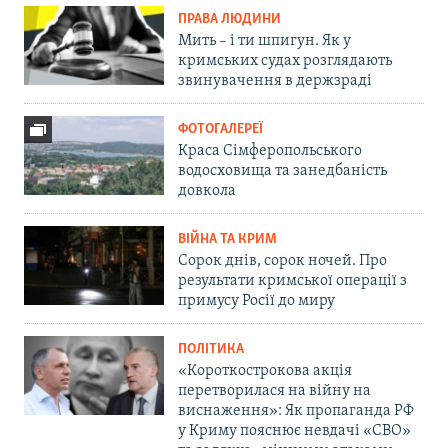
ПРАВА ЛЮДИНИ
Мить – і ти шпигун. Як у
кримських судах розглядають
звинувачення в держзраді
ФОТОГАЛЕРЕЇ
Краса Сімферопольського
водосховища та занедбаність
довкола
ВІЙНА ТА КРИМ
Сорок днів, сорок ночей. Про
результати кримської операції з
примусу Росії до миру
ПОЛІТИКА
«Короткострокова акція
перетворилася на війну на
виснаження»: Як пропаганда РФ
у Криму пояснює невдачі «СВО»