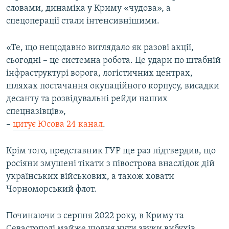
словами, динаміка у Криму «чудова», а
ВІДЕОУРОКИ «ELIFBE»
Русский
спецоперації стали інтенсивнішими.
СВІДЧЕННЯ ОКУПАЦІЇ
Qırımtatar
УКРАЇНСЬКА ПРОБЛЕМА КРИМУ
«Те, що нещодавно виглядало як разові акції,
сьогодні – це системна робота. Це удари по штабній
ДОЛУЧАЙСЯ!
ІНФОГРАФІКА
інфраструктурі ворога, логістичних центрах,
шляхах постачання окупаційного корпусу, висадки
десанту та розвідувальні рейди наших
спецназівців»,
Усі сайти RFE/RL
–
цитує Юсова 24 канал
.
Крім того, представник ГУР ще раз підтвердив, що
росіяни змушені тікати з півострова внаслідок дій
українських військових, а також ховати
Чорноморський флот.
Починаючи з серпня 2022 року, в Криму та
Севастополі майже щодня чути звуки вибухів.