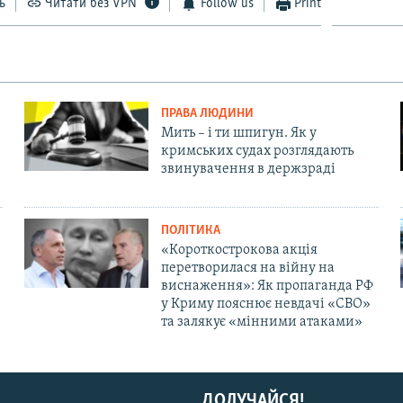
ь
Читати без VPN
Follow us
Print
ПРАВА ЛЮДИНИ
Мить – і ти шпигун. Як у
кримських судах розглядають
звинувачення в держзраді
ПОЛІТИКА
«Короткострокова акція
перетворилася на війну на
виснаження»: Як пропаганда РФ
у Криму пояснює невдачі «СВО»
та залякує «мінними атаками»
ДОЛУЧАЙСЯ!