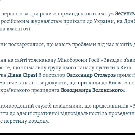
я першого за три роки «нормандського саміту»
Зеленс
 російським журналістам приїхати до України, на Дон
на власні очі.
они поскаржилися, що мають проблеми під час візитів 
дня на сайті телеканалу Міноборони Росії «Звєзда» з’яв
о те, що знімальну групу цього каналу пустили в Київ.
тка
Діана Сіразі
й оператор
Олександр Столєров
прилеті
На телеканалі стверджують, що приїхали до Києва «піс
країнського президента
Володимира Зеленського
».
прикордонній службі повідомили, що представників «
ти до адміністративної відповідальності за проведен
с перетину кордону.