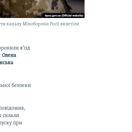
ти каналу Міноборони Росії вилетіли
оронили в’їзд
и
Олена
нська
льної безпеки
повідомив,
х склали
пуску при