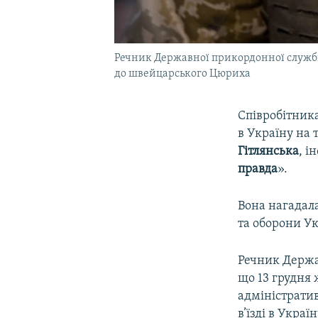
Речник Державної прикордонної служби
до швейцарського Цюриха
Співробітника
в Україну на
Гітлянська
, і
правда
».
Вона нагадала
та оборони Ук
Речник Держа
що 13 грудня
адміністрати
в’їзді в Україн