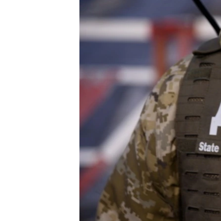
ВІДЕОУРОКИ «ELIFBE»
СВІДЧЕННЯ ОКУПАЦІЇ
УКРАЇНСЬКА ПРОБЛЕМА КРИМУ
ІНФОГРАФІКА