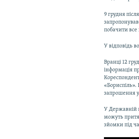
9 грудня післ
запропонував
побачити все 
У відповідь в
Вранці 12 гру
інформація пр
Кореспонден
«Бориспіль». 
запрошення у
У Державній 
можуть притяг
зйомки під ча