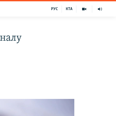
РУС
КТА
аналу