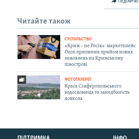
Поділитис
Читайте також
СУСПІЛЬСТВО
«Крим – не Росія»: маркетплейс
Ozon припинив прийом нових
замовлень на Кримському
півострові
ФОТОГАЛЕРЕЇ
Краса Сімферопольського
водосховища та занедбаність
довкола
Русский
ПІДТРИМКА
ІНФО
Qırımtatar