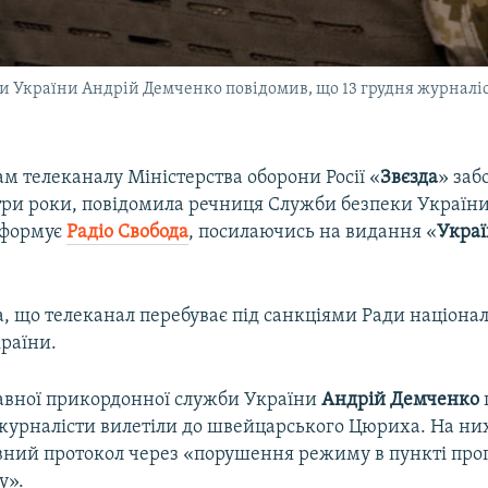
 України Андрій Демченко повідомив, що 13 грудня журналіс
м телеканалу Міністерства оборони Росії «
Звєзда
» заб
 три роки, повідомила речниця Служби безпеки Україн
нформує
Радіо Свобода
, посилаючись на видання «
Украї
, що телеканал перебуває під санкціями Ради націона
раїни.
вної прикордонної служби України
Андрій Демченко
 журналісти вилетіли до швейцарського Цюриха. На ни
вний протокол через «порушення режиму в пункті про
у».