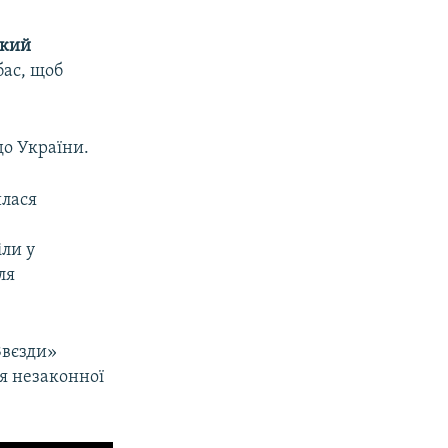
ький
бас, щоб
до України.
илася
ли у
ля
Звєзди»
ня незаконної