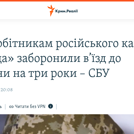
обітникам російського к
а» заборонили в’їзд до
ни на три роки – СБУ
, 20:08
ь
Читати без VPN