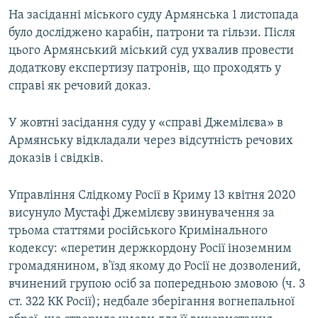
На засіданні міського суду Армянська 1 листопада
було досліджено карабін, патрони та гільзи. Після
цього Армянський міський суд ухвалив провести
додаткову експертизу патронів, що проходять у
справі як речовий доказ.
У жовтні засідання суду у «справі Джемілєва» в
Армянську відкладали через відсутність речових
доказів і свідків.
Управління Слідкому Росії в Криму 13 квітня 2020
висунуло Мустафі Джемілєву звинувачення за
трьома статтями російського Кримінального
кодексу: «перетин держкордону Росії іноземним
громадянином, в'їзд якому до Росії не дозволений,
вчинений групою осіб за попередньою змовою (ч. 3
ст. 322 КК Росії); недбале зберігання вогнепальної