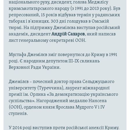
національного руху, дисидент, голова Меджлісу
кримськотатарського народу (з 1991 до 2013 року). Був
репресований, 15 років відбував термін у радянських
таборах і в'язницях. 303 дні голодував в Омській
тюрмі. На підтримку Джемілєва виступав російський
академік, дисидент
Андрій Сахаров
, який написав
лист генеральному секретареві ООН.
Мустафа Джемілєв зміг повернутися до Криму в 1991
році. Є народним депутатом III-IX скликань
Верховної Ради України.
Джемілєв – почесний доктор права Сельджуцького
університету (Туреччина), лауреат міжнародної
премії ім. Орлика «За демократизацію українського
суспільства». Нагороджений медаллю Нансена
(ООН), орденом князя Ярослава Мудрого V і IV
ступенів.
У 2014 році виступив проти російської анексії Криму.