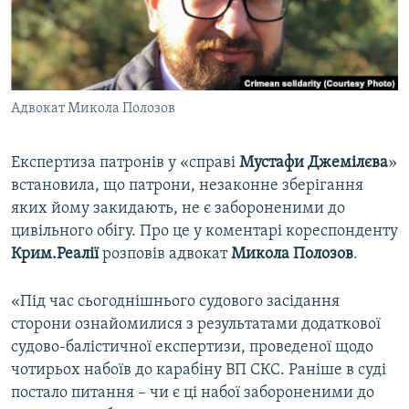
ВІДЕОУРОКИ «ELIFBE»
Русский
СВІДЧЕННЯ ОКУПАЦІЇ
Qırımtatar
УКРАЇНСЬКА ПРОБЛЕМА КРИМУ
Адвокат Микола Полозов
ДОЛУЧАЙСЯ!
ІНФОГРАФІКА
Експертиза патронів у «справі
Мустафи Джемілєва
»
встановила, що патрони, незаконне зберігання
Усі сайти RFE/RL
яких йому закидають, не є забороненими до
цивільного обігу. Про це у коментарі кореспонденту
Крим.Реалії
розповів адвокат
Микола Полозов
.
«Під час сьогоднішнього судового засідання
сторони ознайомилися з результатами додаткової
судово-балістичної експертизи, проведеної щодо
чотирьох набоїв до карабіну ВП СКС. Раніше в суді
постало питання – чи є ці набої забороненими до