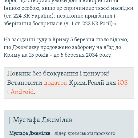
зброї, що створило умови для її використання
іншою особою, якщо це спричинило тяжкі наслідки
(ст. 224 КК України); незаконне придбання і
зберігання боєприпасів (ч. 1 ст. 222 КК Росії)».
На засіданні суду в Криму 5 березня стало відомо,
що Джемілєву продовжено заборону на в'їзд до
Криму на 15 років – до 5 березня 2034 року.
Новини без блокування і цензури!
Встановити
додаток
Крим.Реалії для
iOS
і
Android
.
Мустафа Джемілєв
Мустафа Джемілєв
– лідер кримськотатарського