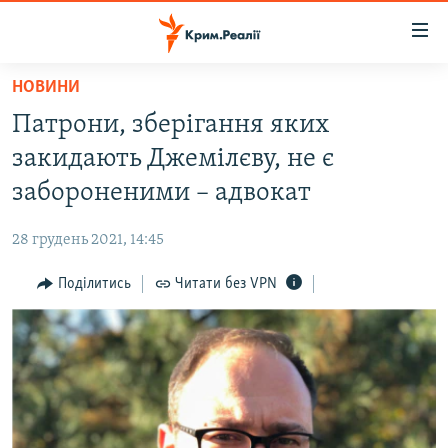
Доступність
посилання
Перейти
НОВИНИ
до
НОВИНИ
Патрони, зберігання яких
основного
ВОДА.КРИМ
матеріалу
закидають Джемілєву, не є
ВІДЕО ТА ФОТО
Перейти
забороненими – адвокат
до
ПОЛІТИКА
основної
28 грудень 2021, 14:45
БЛОГИ
навігації
Перейти
Поділитись
Читати без VPN
ПОГЛЯД
до
ІНТЕРВ'Ю
пошуку
ВСЕ ЗА ДЕНЬ
СПЕЦПРОЕКТИ
ЯК ОБІЙТИ БЛОКУВАННЯ
ДЕПОРТАЦІЯ