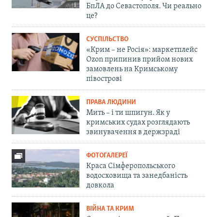
БпЛА до Севастополя. Чи реально
це?
СУСПІЛЬСТВО
«Крим – не Росія»: маркетплейс
Ozon припинив прийом нових
замовлень на Кримському
півострові
ПРАВА ЛЮДИНИ
Мить – і ти шпигун. Як у
кримських судах розглядають
звинувачення в держзраді
ФОТОГАЛЕРЕЇ
Краса Сімферопольського
водосховища та занедбаність
довкола
ВІЙНА ТА КРИМ