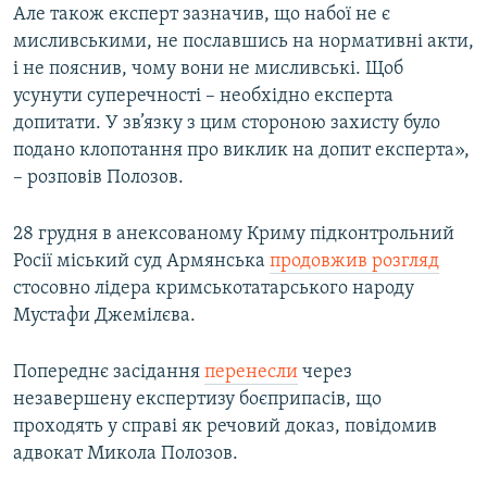
Але також експерт зазначив, що набої не є
мисливськими, не пославшись на нормативні акти,
і не пояснив, чому вони не мисливські. Щоб
усунути суперечності – необхідно експерта
допитати. У зв’язку з цим стороною захисту було
подано клопотання про виклик на допит експерта»,
– розповів Полозов.
28 грудня в анексованому Криму підконтрольний
Росії міський суд Армянська
продовжив розгляд
стосовно лідера кримськотатарського народу
Мустафи Джемілєва.
Попереднє засідання
перенесли
через
незавершену експертизу боєприпасів, що
проходять у справі як речовий доказ, повідомив
адвокат Микола Полозов.