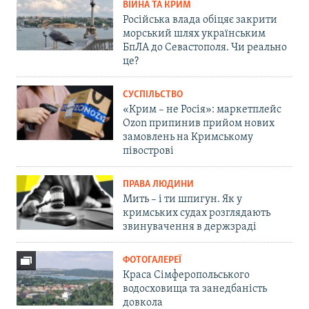
ВІЙНА ТА КРИМ
Російська влада обіцяє закрити
морський шлях українським
БпЛА до Севастополя. Чи реально
це?
СУСПІЛЬСТВО
«Крим – не Росія»: маркетплейс
Ozon припинив прийом нових
замовлень на Кримському
півострові
ПРАВА ЛЮДИНИ
Мить – і ти шпигун. Як у
кримських судах розглядають
звинувачення в держзраді
ФОТОГАЛЕРЕЇ
Краса Сімферопольського
водосховища та занедбаність
довкола