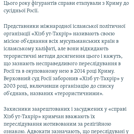
Цього року фігурантів справи етапували з Криму до
сусідньої Росії.
Представники міжнародної ісламської політичної
організації «Хізб ут-Тахрір» називають своєю
місією об'єднання всіх мусульманських країн в
ісламському халіфаті, але вони відкидають
терористичні методи досягнення цього і кажуть,
що зазнають несправедливого переслідування в
Росії та в окупованому нею в 2014 році Криму.
Верховний суд Росії заборонив «Хізб ут-Тахрір» у
2003 році, включивши організацію до списку
об'єднань, названих «терористичними».
Захисники заарештованих і засуджених у «справі
Хізб ут-Тахрір» кримчан вважають їх
переслідування мотивованим за релігійною
ознакою. Адвокати зазначають, що переслідувані у