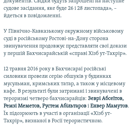
документів. Свідки будуть запрошені на наступне
судове засідання, яке буде 26 і 28 листопада», –
йдеться в повідомленні.
У Північно-Кавказькому окружному військовому
суді в російському Ростові-на-Дону сторона
звинувачення продовжує представляти свої докази
у першій Бахчисарайській «справі Хізб ут-Тахрір».
12 травня 2016 року в Бахчисараї російські
силовики провели серію обшуків у будинках
мусульман, кримських татар, а також у місцевому
кафе. В результаті були затримані і звинувачені в
тероризмі четверо бахчисарайців:
Зеврі Абсеїтов,
Ремзі Меметов, Рустем Абільтаров
і
Енвер Мамутов
.
Їх підозрюють в участі в організації «Хізб ут-
Тахрір», визнаної в Росії терористичною.