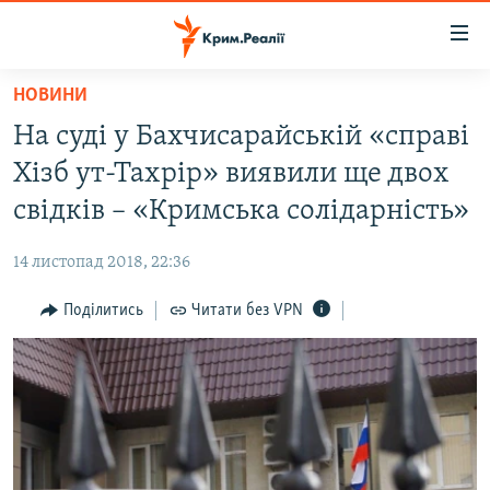
Доступність
посилання
Перейти
НОВИНИ
до
НОВИНИ
На суді у Бахчисарайській «справі
основного
ВОДА.КРИМ
матеріалу
Хізб ут-Тахрір» виявили ще двох
ВІДЕО ТА ФОТО
Перейти
свідків – «Кримська солідарність»
до
ПОЛІТИКА
основної
14 листопад 2018, 22:36
БЛОГИ
навігації
Перейти
Поділитись
Читати без VPN
ПОГЛЯД
до
ІНТЕРВ'Ю
пошуку
ВСЕ ЗА ДЕНЬ
СПЕЦПРОЕКТИ
ЯК ОБІЙТИ БЛОКУВАННЯ
ДЕПОРТАЦІЯ