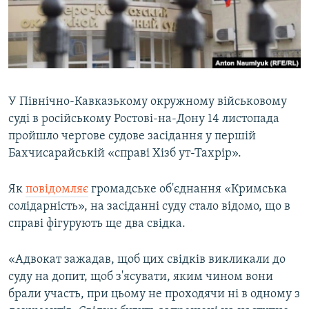
ВІДЕОУРОКИ «ELIFBE»
Русский
СВІДЧЕННЯ ОКУПАЦІЇ
Qırımtatar
УКРАЇНСЬКА ПРОБЛЕМА КРИМУ
ДОЛУЧАЙСЯ!
ІНФОГРАФІКА
У Північно-Кавказькому окружному військовому
суді в російському Ростові-на-Дону 14 листопада
пройшло чергове судове засідання у першій
Усі сайти RFE/RL
Бахчисарайській «справі Хізб ут-Тахрір».
Як
повідомляє
громадське об'єднання «Кримська
солідарність», на засіданні суду стало відомо, що в
справі фігурують ще два свідка.
«Адвокат зажадав, щоб цих свідків викликали до
суду на допит, щоб з'ясувати, яким чином вони
брали участь, при цьому не проходячи ні в одному з