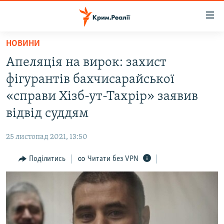
Доступність
посилання
Перейти
НОВИНИ
до
НОВИНИ
Апеляція на вирок: захист
основного
ВОДА.КРИМ
матеріалу
фігурантів бахчисарайської
ВІДЕО ТА ФОТО
Перейти
«справи Хізб-ут-Тахрір» заявив
до
ПОЛІТИКА
відвід суддям
основної
БЛОГИ
навігації
25 листопад 2021, 13:50
Перейти
ПОГЛЯД
до
Поділитись
Читати без VPN
ІНТЕРВ'Ю
пошуку
ВСЕ ЗА ДЕНЬ
СПЕЦПРОЕКТИ
ЯК ОБІЙТИ БЛОКУВАННЯ
ДЕПОРТАЦІЯ