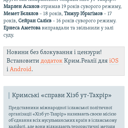
Марлен Асанов
отримав 19 років суворого режиму,
Мемет Бєлялов
– 18 років,
Тимур Ібрагімов
– 17
років,
Сейран Салієв
– 16 років суворого режиму.
Ернеса Аметова
виправдали та звільнили у залі
суду.
Новини без блокування і цензури!
Встановити
додаток
Крим.Реалії для
iOS
і
Android
.
Кримські «справи Хізб ут-Тахрір»
Представники міжнародної ісламської політичної
організації «Хізб ут-Тахрір» називають своєю місією
об'єднання всіх мусульманських країн в ісламському
халіфаті, але вони відкидають терористичні методи