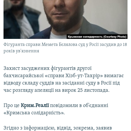
ВІДЕОУРОКИ «ELIFBE»
Русский
СВІДЧЕННЯ ОКУПАЦІЇ
Qırımtatar
УКРАЇНСЬКА ПРОБЛЕМА КРИМУ
ДОЛУЧАЙСЯ!
ІНФОГРАФІКА
Фігуранта справи Мемета Бєлялова суд у Росії засудив до 18
років ув'язнення
Усі сайти RFE/RL
Захист засуджених фігурантів другої
бахчисарайської «справи Хізб-ут-Тахрір» вимагає
відводу складу суддів на засіданні суду в Росії під
час розгляду апеляції на вирок 25 листопада.
Про це
Крим.Реалії
повідомили в об'єднанні
«Кримська солідарність».
Згідно з інформацією, відвід, зокрема, заявив