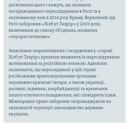
досягнення цього і кажуть, що зазнають
несправедливого переслідування в Росії та в
окупованому нею в 2014 році Криму. Верховний суд
Росії заборонив «Хізб ут-Тахрір» у 2003 році,
включивши до списку об'єднань, названих
«терористичними».
Захисники заарештованих і засуджених у «справі
Хізб ут-Тахрір» кримчан вважають їх переслідування
мотивованим за релігійною ознакою. Адвокати
зазначають, що переслідувані у цій справі
російськими правоохоронними органами –
переважно кримські татари, а також українці,
росіяни, таджики, азербайджанці та кримчани
іншого етнічного походження, які сповідують іслам.
Міжнародне право забороняє запроваджувати на
окупованій території законодавство держави-
окупанта.