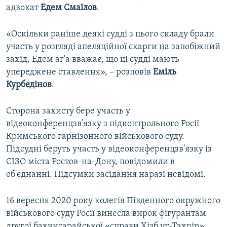
адвокат
Едем Смаїлов
.
«Оскільки раніше деякі судді з цього складу брали
участь у розгляді апеляційної скарги на запобіжний
захід, Едем аг'а вважає, що ці судді мають
упереджене ставлення», – розповів
Еміль
Курбедінов
.
Сторона захисту бере участь у
відеоконференцзв'язку з підконтрольного Росії
Кримського гарнізонного військового суду.
Підсудні беруть участь у відеоконференцзв'язку із
СІЗО міста Ростов-на-Дону, повідомили в
об'єднанні. Підсумки засідання наразі невідомі.
16 вересня 2020 року колегія Південного окружного
військового суду Росії винесла вирок фігурантам
другої бахчисарайської «справи Хізб ут-Тахрір».