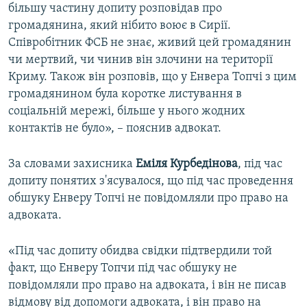
більшу частину допиту розповідав про
громадянина, який нібито воює в Сирії.
Співробітник ФСБ не знає, живий цей громадянин
чи мертвий, чи чинив він злочини на території
Криму. Також він розповів, що у Енвера Топчі з цим
громадянином була коротке листування в
соціальній мережі, більше у нього жодних
контактів не було», – пояснив адвокат.
За словами захисника
Еміля Курбедінова
, під час
допиту понятих з'ясувалося, що під час проведення
обшуку Енверу Топчі не повідомляли про право на
адвоката.
«Під час допиту обидва свідки підтвердили той
факт, що Енверу Топчи під час обшуку не
повідомляли про право на адвоката, і він не писав
відмову від допомоги адвоката, і він право на