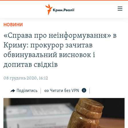
Доступність
посилання
Перейти
НОВИНИ
до
НОВИНИ
«Справа про неінформування» в
основного
ВОДА.КРИМ
матеріалу
Криму: прокурор зачитав
ВІДЕО ТА ФОТО
Перейти
обвинувальний висновок і
до
ПОЛІТИКА
допитав свідків
основної
БЛОГИ
навігації
08 грудень 2020, 16:12
Перейти
ПОГЛЯД
до
Поділитись
Читати без VPN
ІНТЕРВ'Ю
пошуку
ВСЕ ЗА ДЕНЬ
СПЕЦПРОЕКТИ
ЯК ОБІЙТИ БЛОКУВАННЯ
ДЕПОРТАЦІЯ