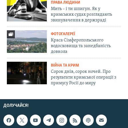
ПРАВА ЛЮДИНИ
Мить – і ти шпигун. Як у
кримських судах розглядають
звинувачення в держзраді
ФОТОГАЛЕРЕЇ
Краса Сімферопольського
водосховища та занедбаність
довкола
ВІЙНА ТА КРИМ
Сорок днів, сорок ночей. Про
результати кримської операції з
примусу Росії до миру
ДОЛУЧАЙСЯ!