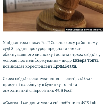
ВІДЕОУРОКИ «ELIFBE»
Русский
СВІДЧЕННЯ ОКУПАЦІЇ
Qırımtatar
УКРАЇНСЬКА ПРОБЛЕМА КРИМУ
ДОЛУЧАЙСЯ!
ІНФОГРАФІКА
У підконтрольному Росії Совєтському районному
суді 8 грудня прокурор представив текст
Усі сайти RFE/RL
обвинувального висновку і допитав трьох свідків у
«справі про неінформування» щодо
Енвера Топчі
,
повідомляє кореспондент
Крим.Реалії
.
Серед свідків обвинувачення – поняті, які були
присутні на обшуку в будинку Топчі та
оперативний співробітник ФСБ Росії.
«Сьогодні ми допитували співробітника ФСБ і він