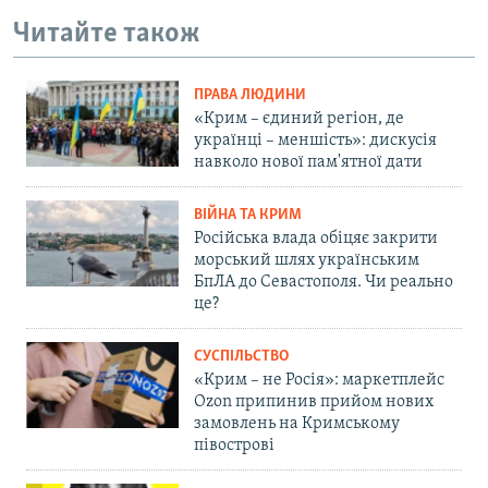
Читайте також
ПРАВА ЛЮДИНИ
«Крим – єдиний регіон, де
українці – меншість»: дискусія
навколо нової пам'ятної дати
ВІЙНА ТА КРИМ
Російська влада обіцяє закрити
морський шлях українським
БпЛА до Севастополя. Чи реально
це?
СУСПІЛЬСТВО
«Крим – не Росія»: маркетплейс
Ozon припинив прийом нових
замовлень на Кримському
півострові