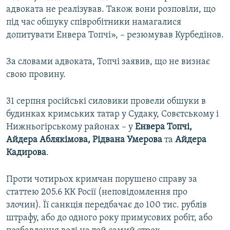
адвоката не реалізував. Також вони розповіли, що
під час обшуку співробітники намагалися
допитувати Енвера Топчі», – резюмував Курбедінов.
За словами адвоката, Топчі заявив, що не визнає
свою провину.
31 серпня російські силовики провели обшуки в
будинках кримських татар у Судаку, Совєтському і
Нижньогірському районах – у
Енвера Топчі,
Айдера Аблякімова, Рідвана Умерова
та
Айдера
Кадирова
.
Проти чотирьох кримчан порушено справу за
статтею 205.6 КК Росії (неповідомлення про
злочин). Її санкція передбачає до 100 тис. рублів
штрафу, або до одного року примусових робіт, або