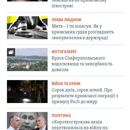
замовлень на Кримському
півострові
ПРАВА ЛЮДИНИ
Мить – і ти шпигун. Як у
кримських судах розглядають
звинувачення в держзраді
ФОТОГАЛЕРЕЇ
Краса Сімферопольського
водосховища та занедбаність
довкола
ВІЙНА ТА КРИМ
Сорок днів, сорок ночей. Про
результати кримської операції з
примусу Росії до миру
ПОЛІТИКА
«Короткострокова акція
перетворилася на війну на