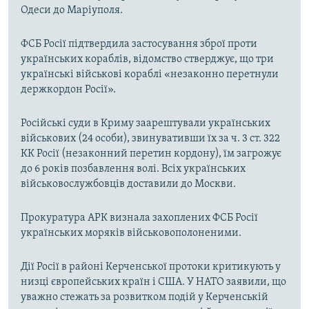
Одеси до Маріуполя.
ФСБ Росії підтвердила застосування зброї проти
українських кораблів, відомство стверджує, що три
українські військові кораблі «незаконно перетнули
держкордон Росії».
Російські суди в Криму заарештували українських
військових (24 особи), звинувативши їх за ч. 3 ст. 322
КК Росії (незаконний перетин кордону), їм загрожує
до 6 років позбавлення волі. Всіх українських
військовослужбовців доставили до Москви.
Прокуратура АРК визнала захоплених ФСБ Росії
українських моряків військовополоненими.
Дії Росії в районі Керченської протоки критикують у
низці європейських країн і США. У НАТО заявили, що
уважно стежать за розвитком подій у Керченській