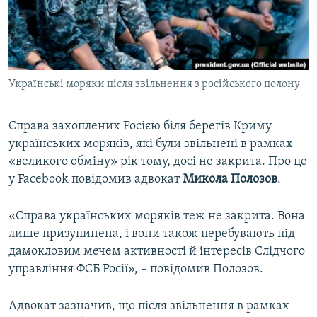
ВІДЕОУРОКИ «ELIFBE»
Русский
СВІДЧЕННЯ ОКУПАЦІЇ
Qırımtatar
УКРАЇНСЬКА ПРОБЛЕМА КРИМУ
Українські моряки після звільнення з російського полону
ДОЛУЧАЙСЯ!
ІНФОГРАФІКА
Справа захоплених Росією біля берегів Криму
українських моряків, які були звільнені в рамках
Усі сайти RFE/RL
«великого обміну» рік тому, досі не закрита. Про це
у Facebook повідомив адвокат
Микола Полозов
.
«Справа українських моряків теж не закрита. Вона
лише призупинена, і вони також перебувають під
дамокловим мечем активності й інтересів Слідчого
управління ФСБ Росії», – повідомив Полозов.
Адвокат зазначив, що після звільнення в рамках