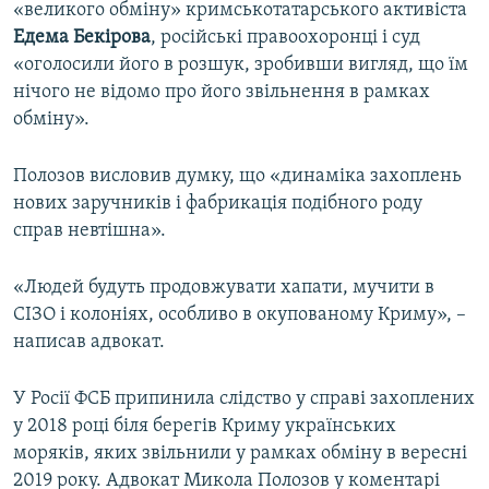
«великого обміну» кримськотатарського активіста
Едема Бекірова
, російські правоохоронці і суд
«оголосили його в розшук, зробивши вигляд, що їм
нічого не відомо про його звільнення в рамках
обміну».
Полозов висловив думку, що «динаміка захоплень
нових заручників і фабрикація подібного роду
справ невтішна».
«Людей будуть продовжувати хапати, мучити в
СІЗО і колоніях, особливо в окупованому Криму», –
написав адвокат.
У Росії ФСБ припинила слідство у справі захоплених
у 2018 році біля берегів Криму українських
моряків, яких звільнили у рамках обміну в вересні
2019 року. Адвокат Микола Полозов у коментарі