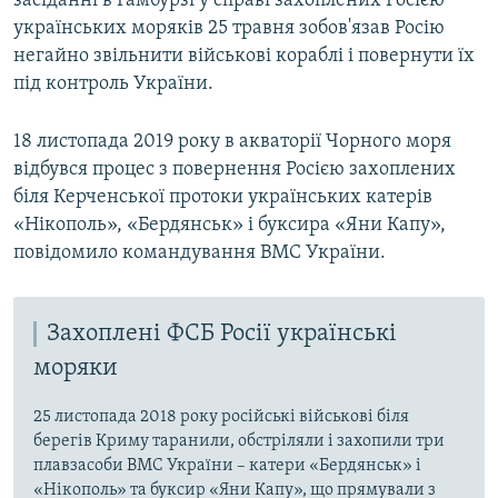
засіданні в Гамбурзі у справі захоплених Росією
українських моряків 25 травня зобов'язав Росію
негайно звільнити військові кораблі і повернути їх
під контроль України.
18 листопада 2019 року в акваторії Чорного моря
відбувся процес з повернення Росією захоплених
біля Керченської протоки українських катерів
«Нікополь», «Бердянськ» і буксира «Яни Капу»,
повідомило командування ВМС України.
Захоплені ФСБ Росії українські
моряки
25 листопада 2018 року російські військові біля
берегів Криму таранили, обстріляли і захопили три
плавзасоби ВМС України – катери «Бердянськ» і
«Нікополь» та буксир «Яни Капу», що прямували з