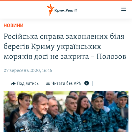
Доступність
посилання
Перейти
НОВИНИ
до
НОВИНИ
Російська справа захоплених біля
основного
ВОДА.КРИМ
матеріалу
берегів Криму українських
ВІДЕО ТА ФОТО
Перейти
моряків досі не закрита – Полозов
до
ПОЛІТИКА
основної
07 вересень 2020, 16:45
БЛОГИ
навігації
Перейти
Поділитись
Читати без VPN
ПОГЛЯД
до
ІНТЕРВ'Ю
пошуку
ВСЕ ЗА ДЕНЬ
СПЕЦПРОЕКТИ
ЯК ОБІЙТИ БЛОКУВАННЯ
ДЕПОРТАЦІЯ