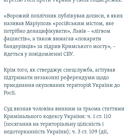
агресію Росії проти Украни у своїх соцмережах.
«Ворожий поплічник публікував дописи, в яких
називав Маріуполь «російським містом, яке
потрібно денацифікувати», Львів – «лігвом
фашистів», а також вимагав «покарати
бандерівців» за підрив Кримського мосту», –
йдеться у повідомленні СБУ.
Крім того, як стверджує спецслужба, агітував
підтримати незаконні референдуми щодо
приєднання окупованих територій України до
Росії.
Суд визнав чоловіка винним за трьома статтями
Кримінального кодексу України: ч. 1 ст. 110
(посягання на територіальну цілісність і
недоторканність України); ч. 3 ст. 109 (дії,