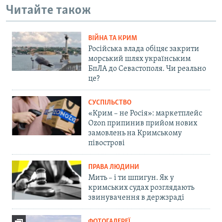
Читайте також
ВІЙНА ТА КРИМ
Російська влада обіцяє закрити
морський шлях українським
БпЛА до Севастополя. Чи реально
це?
СУСПІЛЬСТВО
«Крим – не Росія»: маркетплейс
Ozon припинив прийом нових
замовлень на Кримському
півострові
ПРАВА ЛЮДИНИ
Мить – і ти шпигун. Як у
кримських судах розглядають
звинувачення в держзраді
ФОТОГАЛЕРЕЇ