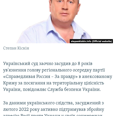
ВІДЕОУРОКИ «ELIFBE»
Русский
СВІДЧЕННЯ ОКУПАЦІЇ
Qırımtatar
УКРАЇНСЬКА ПРОБЛЕМА КРИМУ
ДОЛУЧАЙСЯ!
ІНФОГРАФІКА
Степан Кіскін
Усі сайти RFE/RL
Український суд заочно засудив до 8 років
ув'язнення голову регіонального осередку партії
«Справедливая Россия – За правду» в анексованому
Криму за посягання на територіальну цілісність
України, повідомляє Служба безпеки України.
За даними українського слідства, засуджений з
лютого 2022 року активно підтримував збройну