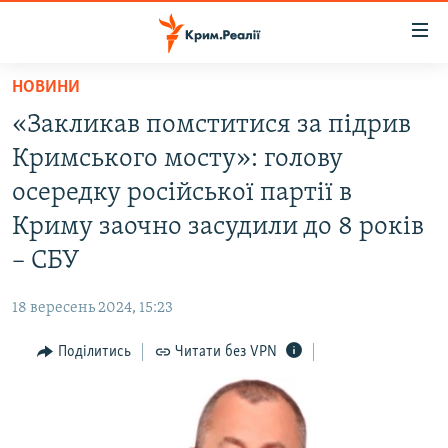
Доступність
посилання
Перейти
НОВИНИ
до
НОВИНИ
«Закликав помститися за підрив
основного
ВОДА.КРИМ
матеріалу
Кримського мосту»: голову
ВІДЕО ТА ФОТО
Перейти
осередку російської партії в
до
ПОЛІТИКА
Криму заочно засудили до 8 років
основної
БЛОГИ
навігації
– СБУ
Перейти
ПОГЛЯД
до
18 вересень 2024, 15:23
ІНТЕРВ'Ю
пошуку
Поділитись
Читати без VPN
ВСЕ ЗА ДЕНЬ
СПЕЦПРОЕКТИ
ЯК ОБІЙТИ БЛОКУВАННЯ
ДЕПОРТАЦІЯ