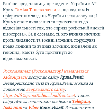
Раніше представниця президента України в АР
Крим
Таміла Ташева заявила
, що «одним із
пріоритетних завдань України після деокупації
Криму стане виявлення та притягнення до
відповідальності тих, хто сприяв російській анексії
півострова». За її словами, ті, хто вчиняв злочини
проти людяності та воєнні злочини, порушував
права людини та вчиняв злочини, визначені як
геноцид, мають бути притягнуті до
відповідальності.
Роскомнагляд (Роскомнадзор) намагається
заблокувати
доступ до сайту
Крим.Реалії
.
Безперешкодно читати Крим.Реалії можна за
допомогою
дзеркального сайту
:
https://dfs0qrmo00d6u.cloudfront.net
. Також
слідкуйте за основними подіями в
Telegram
,
Instagram
та
Viber
Крим.Реалії
. Рекомендуємо