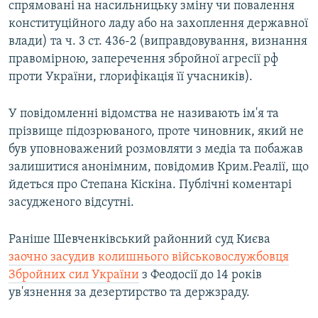
спрямовані на насильницьку зміну чи повалення
конституційного ладу або на захоплення державної
влади) та ч. 3 ст. 436-2 (виправдовування, визнання
правомірною, заперечення збройної агресії рф
проти України, глорифікація її учасників).
У повідомленні відомства не називають ім'я та
прізвище підозрюваного, проте чиновник, який не
був уповноважений розмовляти з медіа та побажав
залишитися анонімним, повідомив Крим.Реалії, що
йдеться про Степана Кіскіна. Публічні коментарі
засудженого відсутні.
Раніше Шевченківський районний суд Києва
заочно засудив колишнього військовослужбовця
Збройних сил України
з Феодосії до 14 років
ув'язнення за дезертирство та держзраду.