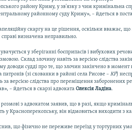
пського району Криму, у зв'язку з чим кримінальна сп
нтральному районному суду Криму», – йдеться в поста
апеляційну скаргу на це рішення, оскільки вважає, що 
 справі визначена неправильно.
увачується у зберіганні боєприпасів і вибухових речов
мовою. Склад злочину навіть за версією слідства закі
ому доводи судді про те, що злочин закінчено в момент
а патронів (зі схованки в районі села Рисове –
КР
) нес
ть за версією слідства про переміщення заборонених р
ав», – йдеться в скарзі адвоката
Олексія Ладіна
.
 розмові з адвокатом заявив, що в разі, якщо кримінал
ь у Красноперекопську, він відмовиться виходити з к
снив, що фізично не переживе переїзд у тортурних умо