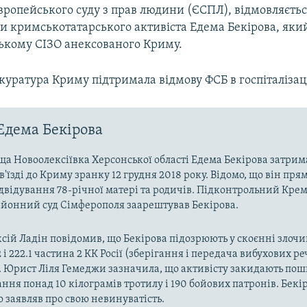
вропейського суду з прав людини (ЄСПЛ), відмовляєть
ти кримськотатарського активіста Едема Бекірова, яки
ькому СІЗО анексованого Криму.
куратура Криму підтримала відмову ФСБ в госпіталізаці
Едема Бекірова
а Новоолексіївка Херсонської області Едема Бекірова затрим
'їзді до Криму зранку 12 грудня 2018 року. Відомо, що він пря
двідування 78-річної матері та родичів. Підконтрольний Кре
айонний суд Сімферополя заарештував Бекірова.
сій Ладін повідомив, що Бекірова підозрюють у скоєнні злочи
 і 222.1 частина 2 КК Росії (зберігання і передача вибухових р
. Юрист Ліля Гемеджи зазначила, що активісту закидають пош
ння понад 10 кілограмів тротилу і 190 бойових патронів. Бекі
 заявляв про свою невинуватість.