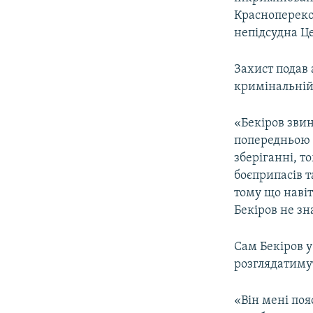
Краснопереко
непідсудна Це
Захист подав 
кримінальній
«Бекіров звин
попередньою з
зберіганні, т
боєприпасів т
тому що наві
Бекіров не зн
Сам Бекіров у
розглядатимут
«Він мені поя