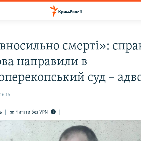
івносильно смерті»: спра
ова направили в
оперекопський суд – адв
16:15
ь
Читати без VPN