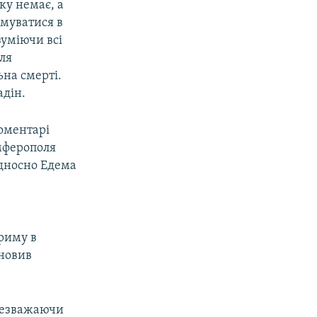
ку немає, а
имуватися в
зуміючи всі
ля
ьна смерті.
адін.
оментарі
імферополя
ідносно Едема
Криму в
ановив
незважаючи