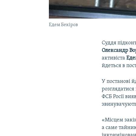
Едем Бекіров
Суддя підкон
Олександр В
активіста
Еде
йдеться в пос
У постанові й
розглядатися 
ФСБ Росії вия
звинувачують
«Місцем закін
а саме тайник
інкримінован