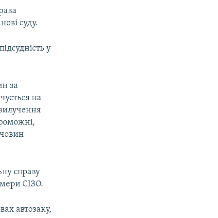
рава
нові суду.
підсудність у
ин за
нчується на
 вилучення
проможні,
ечовин
ьну справу
амери СІЗО.
вах автозаку,