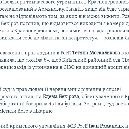
о ізолятора тимчасового утримання в Красноперекопсь
озташований в Армянську. І навіть якщо він буде утр
 там не відповідають тим, за яких він може вижити. Ро
 Бекіров пояснив, що відмовиться виходити з камери д
ого в Красноперекопськ, оскільки ця поїздка рівносил
рив'язати себе до ліжка на знак протесту», – розповів Л
оважена з прав людини в Росії
Тетяна Москалькова
в к
аявила, що «хотіла б», щоб Київський районний суд С
іжний захід із утримання в СІЗО на домашній арешт в
суд із прав людей 11 червня виніс рішення у справі
рського активіста
Едема Бекірова
, обвинуваченого в 
беріганні боєприпасів і вибухівки. Зокрема, суд пост
істити його в лікарню.
чий кримського управління ФСБ Росії
Іван Романець
, 