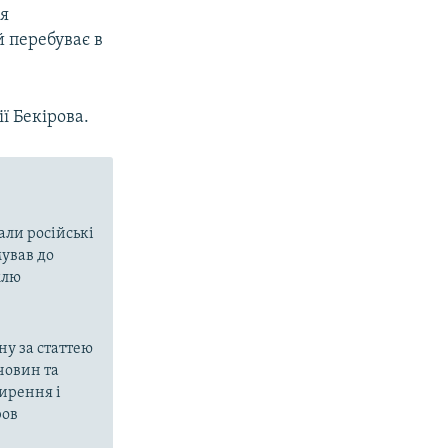
ся
й перебуває в
ї Бекірова.
али російські
мував до
млю
ну за статтею
ечовин та
ирення і
ров