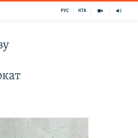
РУС
КТА
ву
окат