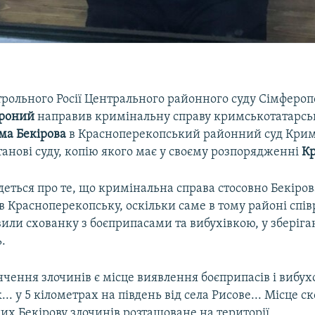
трольного Росії Центрального районного суду Сімфероп
ороний
направив кримінальну справу кримськотатарсь
ма Бекірова
в Красноперекопський районний суд Крим
танові суду, копію якого має у своєму розпорядженні
Кр
деться про те, що кримінальна справа стосовно Бекіров
в Красноперекопську, оскільки саме в тому районі спі
вили схованку з боєприпасами та вибухівкою, у зберіга
.
чення злочинів є місце виявлення боєприпасів і вибух
... у 5 кілометрах на південь від села Рисове... Місце с
их Бекірову злочинів розташоване на території