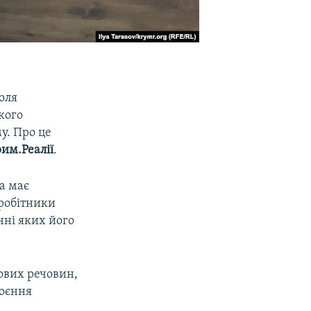
оля
кого
у. Про це
им.Реалії
.
а має
вробітники
нні яких його
ових речовин,
коєння