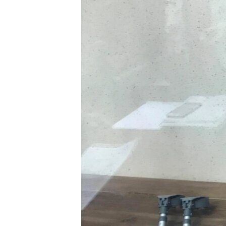
ВІДЕОУРОКИ «ELIFBE»
СВІДЧЕННЯ ОКУПАЦІЇ
УКРАЇНСЬКА ПРОБЛЕМА КРИМУ
ІНФОГРАФІКА