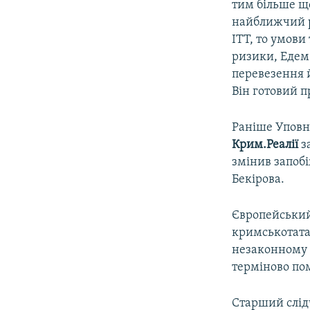
тим більше щ
найближчий р
ІТТ, то умови
ризики, Едем
перевезення й
Він готовий п
Раніше Уповн
Крим.Реалії
з
змінив запоб
Бекірова.
Європейський 
кримськотата
незаконному з
терміново пом
Старший слід