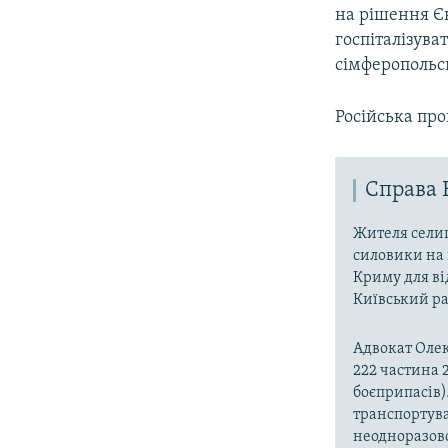
на рішення Є
госпіталізува
сімферопольс
Російська про
Справа 
Жителя селищ
силовики на в
Криму для ві
Київський р
Адвокат Олек
222 частина 2
боєприпасів)
транспортува
неодноразово