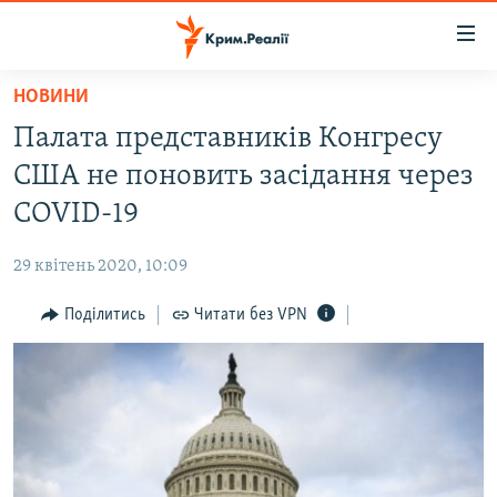
Доступність
посилання
Перейти
НОВИНИ
до
НОВИНИ
Палата представників Конгресу
основного
ВОДА.КРИМ
матеріалу
США не поновить засідання через
ВІДЕО ТА ФОТО
Перейти
COVID-19
до
ПОЛІТИКА
основної
29 квітень 2020, 10:09
БЛОГИ
навігації
Перейти
Поділитись
Читати без VPN
ПОГЛЯД
до
ІНТЕРВ'Ю
пошуку
ВСЕ ЗА ДЕНЬ
СПЕЦПРОЕКТИ
ЯК ОБІЙТИ БЛОКУВАННЯ
ДЕПОРТАЦІЯ