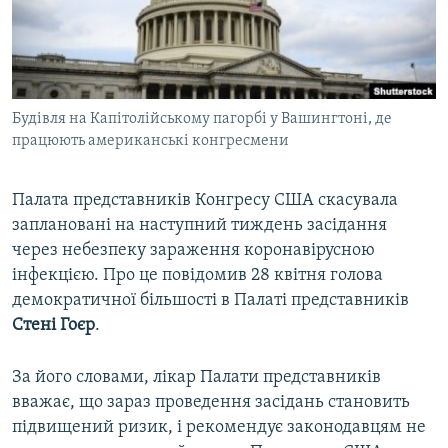
ВІДЕОУРОКИ «ELIFBE»
Русский
СВІДЧЕННЯ ОКУПАЦІЇ
Qırımtatar
УКРАЇНСЬКА ПРОБЛЕМА КРИМУ
Будівля на Капітолійському пагорбі у Вашингтоні, де
ДОЛУЧАЙСЯ!
ІНФОГРАФІКА
працюють американські конгресмени
Палата представників Конгресу США скасувала
Усі сайти RFE/RL
заплановані на наступний тиждень засідання
через небезпеку зараження коронавірусною
інфекцією. Про це повідомив 28 квітня голова
демократичної більшості в Палаті представників
Стені Гоєр
.
За його словами, лікар Палати представників
вважає, що зараз проведення засідань становить
підвищений ризик, і рекомендує законодавцям не