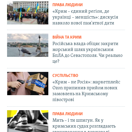
ПРАВА ЛЮДИНИ
«Крим – єдиний регіон, де
українці – меншість»: дискусія
навколо нової пам'ятної дати
ВІЙНА ТА КРИМ
Російська влада обіцяє закрити
морський шлях українським
БпЛА до Севастополя. Чи реально
це?
СУСПІЛЬСТВО
«Крим – не Росія»: маркетплейс
Ozon припинив прийом нових
замовлень на Кримському
півострові
ПРАВА ЛЮДИНИ
Мить – і ти шпигун. Як у
кримських судах розглядають