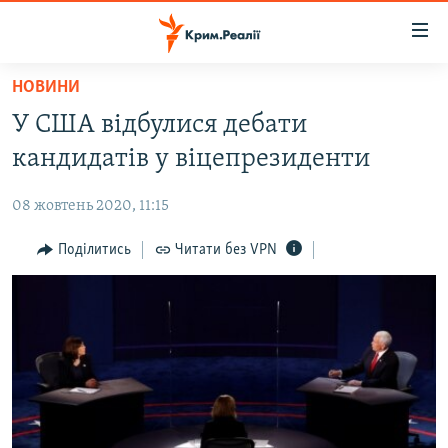
Доступність
посилання
Перейти
НОВИНИ
до
НОВИНИ
У США відбулися дебати
основного
ВОДА.КРИМ
матеріалу
кандидатів у віцепрезиденти
ВІДЕО ТА ФОТО
Перейти
до
08 жовтень 2020, 11:15
ПОЛІТИКА
основної
БЛОГИ
Поділитись
Читати без VPN
навігації
Перейти
ПОГЛЯД
до
ІНТЕРВ'Ю
пошуку
ВСЕ ЗА ДЕНЬ
СПЕЦПРОЕКТИ
ЯК ОБІЙТИ БЛОКУВАННЯ
ДЕПОРТАЦІЯ