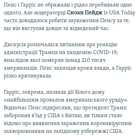
Пенс і Гарріс не ображали і рідко перебивали одне
одного. Але модераторці
Сюзан Пейдж
із USA Today
часто доводилося робити зауваження Пенсу за те,
що він виступав довше за відведений час.
Дискусія розпочалася питанням про реакцію
адміністрації Трампа на пандемію COVID-19,
внаслідок якої померли понад 210 тисяч
американців. Пенс захищав кроки влади, а Гарріс
різко критикувала.
Гарріс, зокрема, назвала дії Білого дому
«найбільшим провалом американського уряду».
Водночас Пенс підкреслив, що президент Трамп
заборонив в’їзд у США з Китаю, як тільки стало
відомо про виявлення заражених коронавірусним
захворюванням на західному узбережжі США.