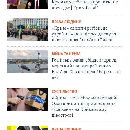
Крим сам себе не заправить і не
прогодує | Крим.Реалії
ПРАВА ЛЮДИНИ
«Крим – єдиний регіон, де
українці – меншість»: дискусія
навколо нової пам'ятної дати
ВІЙНА ТА КРИМ
Російська влада обіцяє закрити
морський шлях українським
БпЛА до Севастополя. Чи реально
це?
СУСПІЛЬСТВО
«Крим – не Росія»: маркетплейс
Ozon припинив прийом нових
замовлень на Кримському
півострові
ПРАВА ЛЮДИНИ