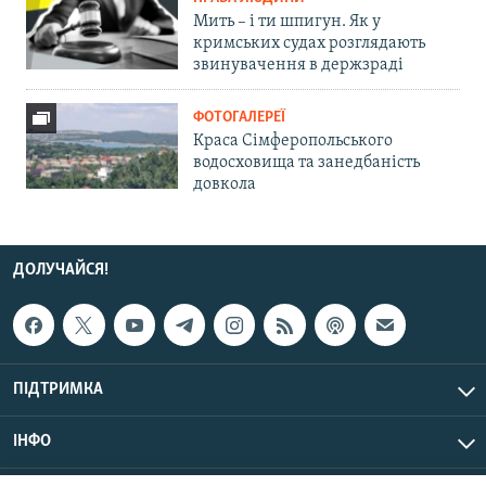
Мить – і ти шпигун. Як у
кримських судах розглядають
звинувачення в держзраді
ФОТОГАЛЕРЕЇ
Краса Сімферопольського
водосховища та занедбаність
довкола
ДОЛУЧАЙСЯ!
ПІДТРИМКА
ІНФО