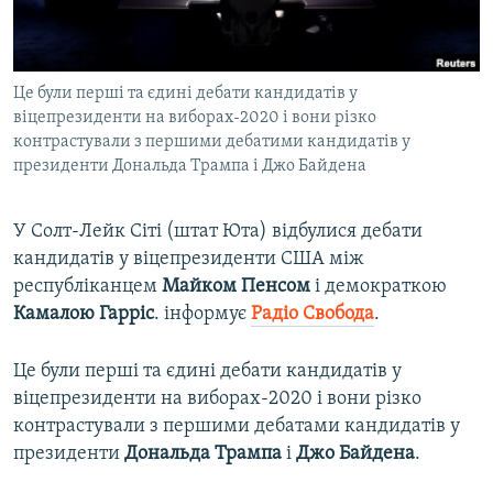
ВІДЕОУРОКИ «ELIFBE»
Русский
СВІДЧЕННЯ ОКУПАЦІЇ
Qırımtatar
Це були перші та єдині дебати кандидатів у
УКРАЇНСЬКА ПРОБЛЕМА КРИМУ
віцепрезиденти на виборах-2020 і вони різко
ДОЛУЧАЙСЯ!
ІНФОГРАФІКА
контрастували з першими дебатими кандидатів у
президенти Дональда Трампа і Джо Байдена
У Солт-Лейк Сіті (штат Юта) відбулися дебати
Усі сайти RFE/RL
кандидатів у віцепрезиденти США між
республіканцем
Майком Пенсом
і демократкою
Камалою Гарріс
. інформує
Радіо Свобода
.
Це були перші та єдині дебати кандидатів у
віцепрезиденти на виборах-2020 і вони різко
контрастували з першими дебатами кандидатів у
президенти
Дональда Трампа
і
Джо Байдена
.