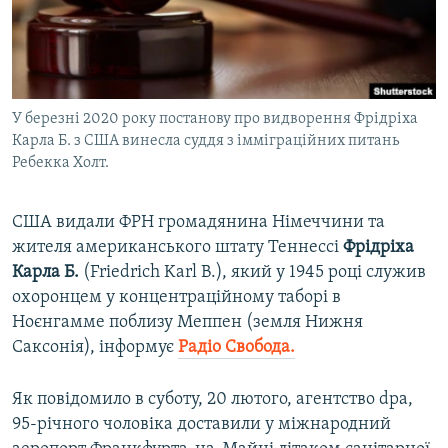
ВІДЕОУРОКИ «ELIFBE»
Русский
СВІДЧЕННЯ ОКУПАЦІЇ
Qırımtatar
УКРАЇНСЬКА ПРОБЛЕМА КРИМУ
У березні 2020 року постанову про видворення Фрідріха
ДОЛУЧАЙСЯ!
ІНФОГРАФІКА
Карла Б. з США винесла суддя з імміграційних питань
Ребекка Холт.
Усі сайти RFE/RL
США видали ФРН громадянина Німеччини та
жителя американського штату Теннессі
Фрідріха
Карла Б.
(Friedrich Karl B.), який у 1945 році служив
охоронцем у концентраційному таборі в
Ноєнгамме поблизу Меппен (земля Нижня
Саксонія), інформує
Радіо Свобода.
Як повідомило в суботу, 20 лютого, агентство dpa,
95-річного чоловіка доставили у міжнародний