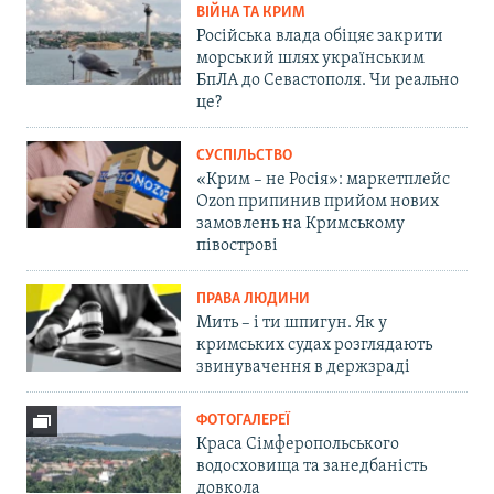
ВІЙНА ТА КРИМ
Російська влада обіцяє закрити
морський шлях українським
БпЛА до Севастополя. Чи реально
це?
СУСПІЛЬСТВО
«Крим – не Росія»: маркетплейс
Ozon припинив прийом нових
замовлень на Кримському
півострові
ПРАВА ЛЮДИНИ
Мить – і ти шпигун. Як у
кримських судах розглядають
звинувачення в держзраді
ФОТОГАЛЕРЕЇ
Краса Сімферопольського
водосховища та занедбаність
довкола