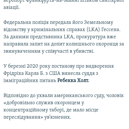
аеропорт Франкфурта-на-Майні літаком санітарної
авіації.
Федеральна поліція передала його Земельному
відомству у кримінальних справах (LKA) Гессена.
За даними представника LKA, прокуратура вже
направила запит на допит колишнього охоронця за
звинуваченням у співучасті в убивстві.
У березні 2020 року постанову про видворення
Фрідріха Карла Б. з США винесла суддя з
імміграційних питань
Ребекка Холт.
Відповідно до ухвали американського суду, чоловік
«добровільно служив охоронцем у
концентраційному таборі, де мало місце
переслідування» ув’язнених.