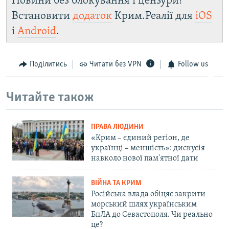
Новини без блокування і цензури!
Встановити
додаток
Крим.Реалії для
iOS
і
Android
.
Поділитись
Читати без VPN
Follow us
Читайте також
ПРАВА ЛЮДИНИ
«Крим – єдиний регіон, де
українці – меншість»: дискусія
навколо нової пам'ятної дати
ВІЙНА ТА КРИМ
Російська влада обіцяє закрити
морський шлях українським
БпЛА до Севастополя. Чи реально
це?