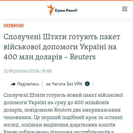
Доступність
посилання
Перейти
НОВИНИ
до
НОВИНИ
Сполучені Штати готують пакет
основного
ВОДА.КРИМ
матеріалу
військової допомоги Україні на
ВІДЕО ТА ФОТО
Перейти
400 млн доларів – Reuters
до
ПОЛІТИКА
основної
12 березень 2024, 18:48
БЛОГИ
навігації
Перейти
Поділитись
Читати без VPN
ПОГЛЯД
до
Сполучені Штати готують новий пакет військової
ІНТЕРВ'Ю
пошуку
допомоги Україні на суму до 400 мільйонів
ВСЕ ЗА ДЕНЬ
доларів, повідомили Reuters два американських
СПЕЦПРОЕКТИ
чиновники. Це перший подібний крок за останні
місяці, оскільки виділення додаткових коштів
ЯК ОБІЙТИ БЛОКУВАННЯ
ДЕПОРТАЦІЯ
Києву заблоковано лідерами республіканців у