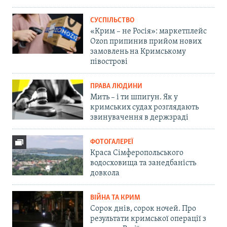
СУСПІЛЬСТВО
«Крим – не Росія»: маркетплейс
Ozon припинив прийом нових
замовлень на Кримському
півострові
ПРАВА ЛЮДИНИ
Мить – і ти шпигун. Як у
кримських судах розглядають
звинувачення в держзраді
ФОТОГАЛЕРЕЇ
Краса Сімферопольського
водосховища та занедбаність
довкола
ВІЙНА ТА КРИМ
Сорок днів, сорок ночей. Про
результати кримської операції з