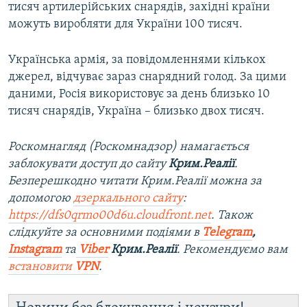
тисяч артилерійських снарядів, західні країни
можуть виробляти для України 100 тисяч.
Українська армія, за повідомленнями кількох
джерел, відчуває зараз снарядний голод. За цими
даними, Росія використовує за день близько 10
тисяч снарядів, Україна – близько двох тисяч.
Роскомнагляд (Роскомнадзор) намагається
заблокувати доступ до сайту
Крим.Реалії
.
Безперешкодно читати Крим.Реалії можна за
допомогою
дзеркального сайту
:
https://dfs0qrmo00d6u.cloudfront.net
. Також
слідкуйте за основними подіями в
Telegram
,
Instagram
та
Viber
Крим.Реалії
. Рекомендуємо вам
встановити
VPN
.