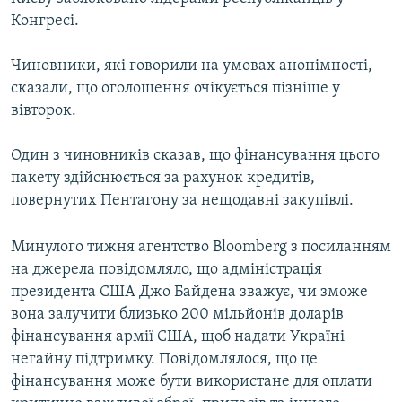
ВІДЕОУРОКИ «ELIFBE»
Конгресі.
Русский
СВІДЧЕННЯ ОКУПАЦІЇ
Qırımtatar
Чиновники, які говорили на умовах анонімності,
УКРАЇНСЬКА ПРОБЛЕМА КРИМУ
сказали, що оголошення очікується пізніше у
вівторок.
ДОЛУЧАЙСЯ!
ІНФОГРАФІКА
Один з чиновників сказав, що фінансування цього
пакету здійснюється за рахунок кредитів,
Усі сайти RFE/RL
повернутих Пентагону за нещодавні закупівлі.
Минулого тижня агентство Bloomberg з посиланням
на джерела повідомляло, що адміністрація
президента США Джо Байдена зважує, чи зможе
вона залучити близько 200 мільйонів доларів
фінансування армії США, щоб надати Україні
негайну підтримку. Повідомлялося, що це
фінансування може бути використане для оплати