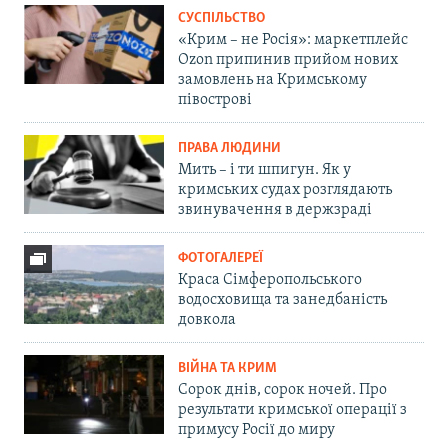
СУСПІЛЬСТВО
«Крим – не Росія»: маркетплейс
Ozon припинив прийом нових
замовлень на Кримському
півострові
ПРАВА ЛЮДИНИ
Мить – і ти шпигун. Як у
кримських судах розглядають
звинувачення в держзраді
ФОТОГАЛЕРЕЇ
Краса Сімферопольського
водосховища та занедбаність
довкола
ВІЙНА ТА КРИМ
Сорок днів, сорок ночей. Про
результати кримської операції з
примусу Росії до миру