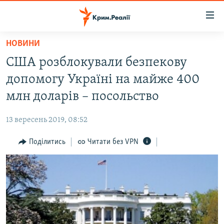
Доступність
посилання
Перейти
НОВИНИ
до
НОВИНИ
США розблокували безпекову
основного
ВОДА.КРИМ
матеріалу
допомогу Україні на майже 400
ВІДЕО ТА ФОТО
Перейти
млн доларів – посольство
до
ПОЛІТИКА
основної
13 вересень 2019, 08:52
БЛОГИ
навігації
Перейти
Поділитись
Читати без VPN
ПОГЛЯД
до
ІНТЕРВ'Ю
пошуку
ВСЕ ЗА ДЕНЬ
СПЕЦПРОЕКТИ
ЯК ОБІЙТИ БЛОКУВАННЯ
ДЕПОРТАЦІЯ