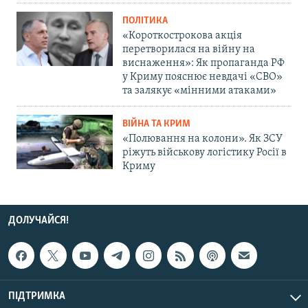
ПОЛІТИКА
«Короткострокова акція
перетворилася на війну на
виснаження»: Як пропаганда РФ
у Криму пояснює невдачі «СВО»
та залякує «мінними атаками»
ВІЙНА ТА КРИМ
«Полювання на колони». Як ЗСУ
ріжуть військову логістику Росії в
Криму
ДОЛУЧАЙСЯ!
ПІДТРИМКА