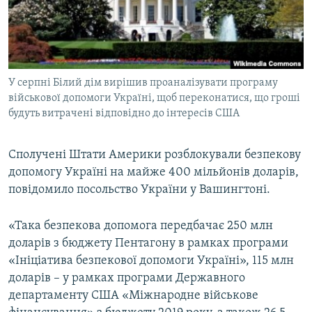
ВІДЕОУРОКИ «ELIFBE»
Русский
СВІДЧЕННЯ ОКУПАЦІЇ
Qırımtatar
УКРАЇНСЬКА ПРОБЛЕМА КРИМУ
У серпні Білий дім вирішив проаналізувати програму
ДОЛУЧАЙСЯ!
ІНФОГРАФІКА
військової допомоги Україні, щоб переконатися, що гроші
будуть витрачені відповідно до інтересів США
Усі сайти RFE/RL
Сполучені Штати Америки розблокували безпекову
допомогу Україні на майже 400 мільйонів доларів,
повідомило посольство України у Вашингтоні.
«Така безпекова допомога передбачає 250 млн
доларів з бюджету Пентагону в рамках програми
«Ініціатива безпекової допомоги Україні», 115 млн
доларів – у рамках програми Державного
департаменту США «Міжнародне військове