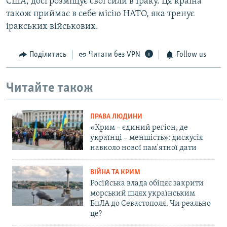
США, досі розміщує свої сили в Іраку. Ця країна
також приймає в себе місію НАТО, яка тренує
іракських військових.
Поділитись
Читати без VPN
Follow us
Читайте також
ПРАВА ЛЮДИНИ
«Крим – єдиний регіон, де
українці – меншість»: дискусія
навколо нової пам'ятної дати
ВІЙНА ТА КРИМ
Російська влада обіцяє закрити
морський шлях українським
БпЛА до Севастополя. Чи реально
це?