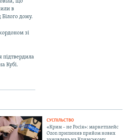
овіла, що
вили в
 Білого дому.
 кордоном зі
я підтвердила
а Кубі.
СУСПІЛЬСТВО
«Крим – не Росія»: маркетплейс
Ozon припинив прийом нових
замовлень на Кримському