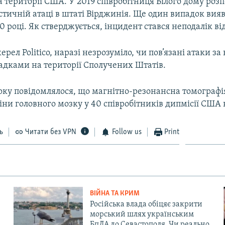
а території США. У 2019 співробітниця Білого дому розп
стичній атаці в штаті Вірджинія. Ще один випадок вия
0 році. Як стверджується, інцидент стався неподалік від
рел Politico, наразі незрозуміло, чи пов’язані атаки за
дками на території Сполучених Штатів.
року повідомлялося, що магнітно-резонансна томографі
іни головного мозку у 40 співробітників дипмісії США н
ь
Читати без VPN
Follow us
Print
ВІЙНА ТА КРИМ
Російська влада обіцяє закрити
морський шлях українським
БпЛА до Севастополя. Чи реально