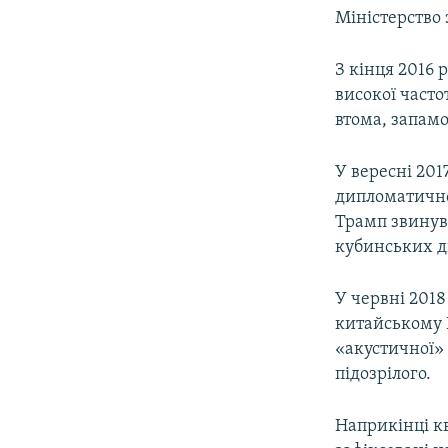
Міністерство 
З кінця 2016 
високої часто
втома, запамо
У вересні 201
дипломатично
Трамп звинува
кубинських ди
У червні 2018
китайському Г
«акустичної» 
підозрілого.
Наприкінці к