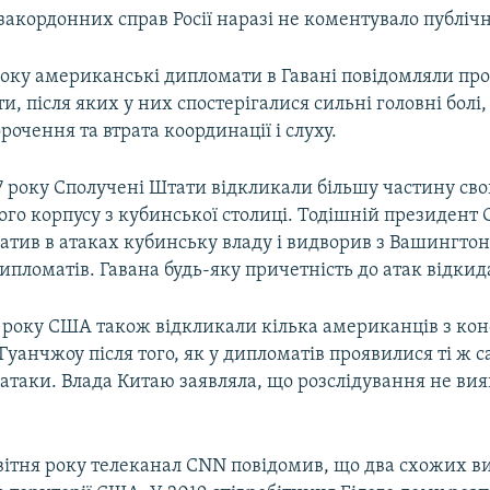
закордонних справ Росії наразі не коментувало публічн
року американські дипломати в Гавані повідомляли про
ти, після яких у них спостерігалися сильні головні болі,
рочення та втрата координації і слуху.
7 року Сполучені Штати відкликали більшу частину сво
го корпусу з кубинської столиці. Тодішній президент
тив в атаках кубинську владу і видворив з Вашингтон
пломатів. Гавана будь-яку причетність до атак відкид
 року США також відкликали кілька американців з кон
уанчжоу після того, як у дипломатів проявилися ті ж 
атаки. Влада Китаю заявляла, що розслідування не вия
вітня року телеканал CNN повідомив, що два схожих в