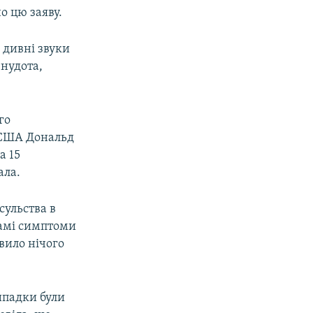
о цю заяву.
 дивні звуки
 нудота,
го
 США Дональд
а 15
ала.
сульства в
самі симптоми
вило нічого
ипадки були