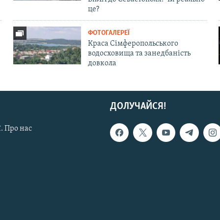
це?
ФОТОГАЛЕРЕЇ
Краса Сімферопольського
водосховища та занедбаність
довкола
ДОЛУЧАЙСЯ!
. Про нас