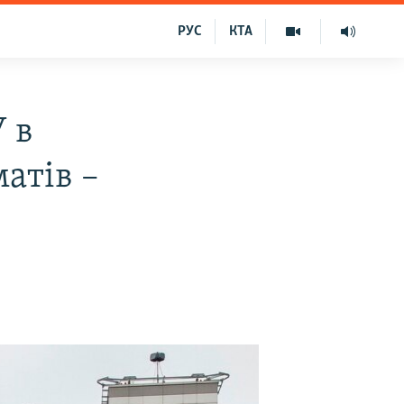
РУС
КТА
 в
матів –