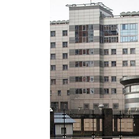
ВІДЕОУРОКИ «ELIFBE»
СВІДЧЕННЯ ОКУПАЦІЇ
УКРАЇНСЬКА ПРОБЛЕМА КРИМУ
ІНФОГРАФІКА