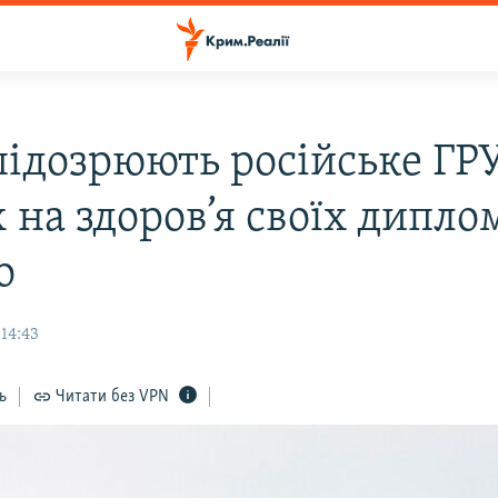
ідозрюють російське ГРУ
 на здоров’я своїх дипло
o
 14:43
ь
Читати без VPN