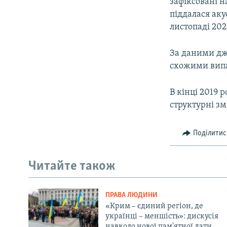
зафіксовані н
піддалася аку
листопаді 202
За даними дже
схожими випа
В кінці 2019 
структурні зм
Поділитис
Читайте також
ПРАВА ЛЮДИНИ
«Крим – єдиний регіон, де
українці – меншість»: дискусія
навколо нової пам'ятної дати