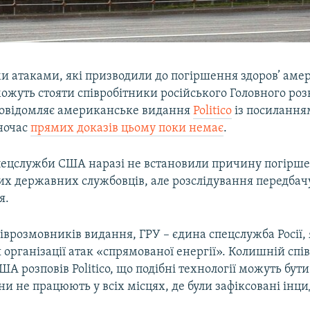
и атаками, які призводили до погіршення здоров’ ам
ожуть стояти співробітники російського Головного роз
повідомляє американське видання
Politico
із посиланням
ночас
прямих доказів цьому поки немає
.
пецслужби США наразі не встановили причину погірше
х державних службовців, але розслідування передбач
я.
іврозмовників видання, ГРУ – єдина спецслужба Росії,
я організації атак «спрямованої енергії». Колишній спі
А розповів Politico, що подібні технології можуть бути 
ни не працюють у всіх місцях, де були зафіксовані інц