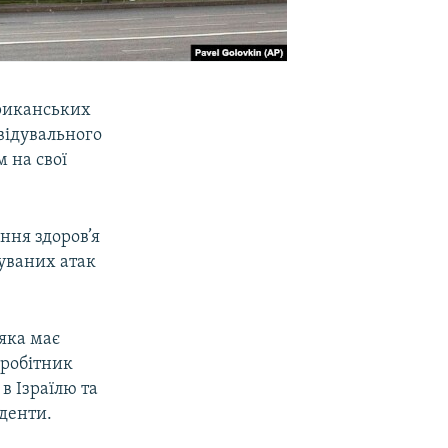
ериканських
відувального
 на свої
ння здоров’я
уваних атак
 яка має
вробітник
в Ізраїлю та
иденти.