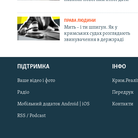
ПРАВА ЛЮДИНИ
Мить – і ти шпигун. Як у
кримських судах розглядають
звинувачення в держзраді
Русский
ПІДТРИМКА
ІНФО
Qırımtatar
Ваше відео і фото
Крим.Реалії
ДОЛУЧАЙСЯ!
Радіо
Передрук
Мобільний додаток Android | iOS
Контакти
RSS / Podcast
Усі сайти RFE/RL