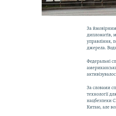
За ймовірним
дипломатів, м
управління, 
джерела. Вод
Федеральні с
американськи
активізувалос
За словами сп
технології дл
нацбезпеки СШ
Китаю, але во